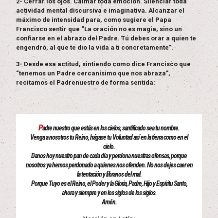
2- Cerrar los ojos. Calmar toda emoción. Silenciar toda
actividad mental discursiva e imaginativa. Alcanzar el
máximo de intensidad para, como sugiere el Papa
Francisco sentir que “La oración no es magia, sino un
confiarse en el abrazo del Padre. Tú debes orar a quien te
engendró, al que te dio la vida a ti concretamente”.
3- Desde esa actitud, sintiendo como dice Francisco que
“tenemos un Padre cercanísimo que nos abraza”,
recitamos el Padrenuestro de forma sentida:
P
adre nuestro que estás en los cielos, santificado sea tu nombre.
Venga a nosotros tu Reino, hágase tu Voluntad así en la tierra como en el
cielo.
Danos hoy nuestro pan de cada día y perdona nuestras ofensas, porque
nosotros ya hemos perdonado a quienes nos ofenden. No nos dejes caer en
la tentación y líbranos del mal.
Porque Tuyo es el Reino, el Poder y la Gloria, Padre, Hijo y Espíritu Santo,
ahora y siempre y en los siglos de los siglos.
Amén.