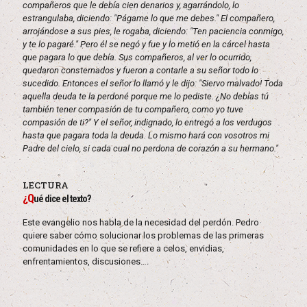
compañeros que le debía cien denarios y, agarrándolo, lo
estrangulaba, diciendo: "Págame lo que me debes." El compañero,
arrojándose a sus pies, le rogaba, diciendo: "Ten paciencia conmigo,
y te lo pagaré." Pero él se negó y fue y lo metió en la cárcel hasta
que pagara lo que debía. Sus compañeros, al ver lo ocurrido,
quedaron consternados y fueron a contarle a su señor todo lo
sucedido. Entonces el señor lo llamó y le dijo: "Siervo malvado! Toda
aquella deuda te la perdoné porque me lo pediste. ¿No debías tú
también tener compasión de tu compañero, como yo tuve
compasión de ti?" Y el señor, indignado, lo entregó a los verdugos
hasta que pagara toda la deuda. Lo mismo hará con vosotros mi
Padre del cielo, si cada cual no perdona de corazón a su hermano."
LECTURA
¿Q
ué dice el texto?
Este evangelio nos habla de la necesidad del perdón. Pedro
quiere saber cómo solucionar los problemas de las primeras
comunidades en lo que se refiere a celos, envidias,
enfrentamientos, discusiones….