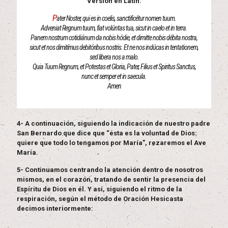
Versión en Latín:
P
ater Noster, qui es in coelis, sanctificétur nomen tuum.
Adveniat Regnum tuum, fiat volúntas tua, sicut in caelo et in terra.
Panem nostrum cotidiánum da nobis hódie, et dimitte nobis débita nostra,
sicut et nos dimitímus debitóribus nostris. Et ne nos indúcas in tentationem,
sed libera nos a malo.
Quia Tuum Regnum, et Potestas et Gloria, Pater, Filius et Spiritus Sanctus,
nunc et semper et in saecula.
Amen
4- A continuación, siguiendo la indicación de nuestro padre
San Bernardo que dice que “ésta es la voluntad de Dios:
quiere que todo lo tengamos por María”, rezaremos el Ave
María.
5- Continuamos centrando la atención dentro de nosotros
mismos, en el corazón, tratando de sentir la presencia del
Espíritu de Dios en él. Y así, siguiendo el ritmo de la
respiración, según el método de Oración Hesicasta
decimos interiormente: