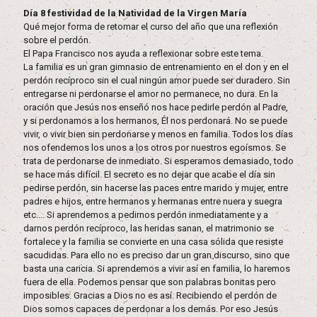
Día 8 festividad de la Natividad de la Virgen María
Qué mejor forma de retomar el curso del año que una reflexión
sobre el perdón.
El Papa Francisco nos ayuda a reflexionar sobre este tema.
La familia es un gran gimnasio de entrenamiento en el don y en el
perdón recíproco sin el cual ningún amor puede ser duradero. Sin
entregarse ni perdonarse el amor no permanece, no dura. En la
oración que Jesús nos enseñó nos hace pedirle perdón al Padre,
y si perdonamos a los hermanos, Él nos perdonará. No se puede
vivir, o vivir bien sin perdonarse y menos en familia. Todos los días
nos ofendemos los unos a los otros por nuestros egoísmos. Se
trata de perdonarse de inmediato. Si esperamos demasiado, todo
se hace más difícil. El secreto es no dejar que acabe el día sin
pedirse perdón, sin hacerse las paces entre marido y mujer, entre
padres e hijos, entre hermanos y hermanas entre nuera y suegra
etc.... Si aprendemos a pedirnos perdón inmediatamente y a
darnos perdón recíproco, las heridas sanan, el matrimonio se
fortalece y la familia se convierte en una casa sólida que resiste
sacudidas. Para ello no es preciso dar un gran discurso, sino que
basta una caricia. Si aprendemos a vivir así en familia, lo haremos
fuera de ella. Podemos pensar que son palabras bonitas pero
imposibles. Gracias a Dios no es así. Recibiendo el perdón de
Dios somos capaces de perdonar a los demás. Por eso Jesús