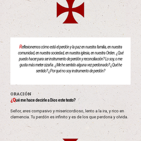
R
eflexionemos cómo está el perdón y la paz en nuestra familia, en nuestra
comunidad, en nuestra sociedad, en nuestra iglesia, en nuestra Orden. ¿Qué
puedo hacer para ser instrumento de perdón y reconciliación? Lo soy, o me
gusta más meter cizaña. ¿Me he sentido alguna vez perdonado? ¿Qué he
sentido? ¿Por qué no soy instrumento de perdón?
ORACIÓN
¿Q
ué me hace decirle a Dios este texto?
Señor, eres compasivo y misericordioso, lento a la ira, y rico en
clemencia. Tu perdón es infinito y es de los que perdona y olvida.