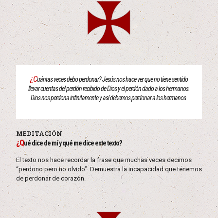
¿C
uántas veces debo perdonar? Jesús nos hace ver que no tiene sentido
llevar cuentas del perdón recibido de Dios y el perdón dado a los hermanos.
Dios nos perdona infinitamente y así debemos perdonar a los hermanos.
MEDITACIÓN
¿Q
ué dice de mí y qué me dice este texto?
El texto nos hace recordar la frase que muchas veces decimos
“perdono pero no olvido”. Demuestra la incapacidad que tenemos
de perdonar de corazón.