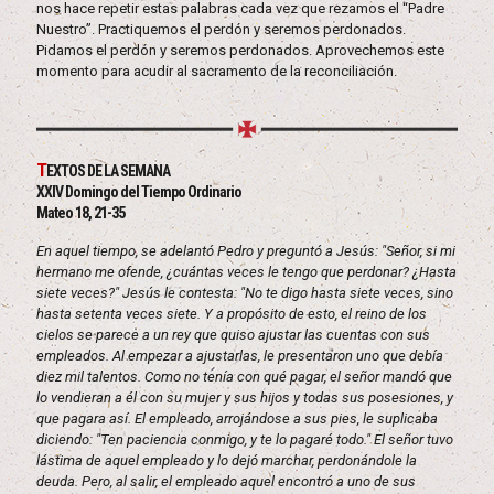
nos hace repetir estas palabras cada vez que rezamos el “Padre
Nuestro”. Practiquemos el perdón y seremos perdonados.
Pidamos el perdón y seremos perdonados. Aprovechemos este
momento para acudir al sacramento de la reconciliación.
T
EXTOS DE LA SEMANA
XXIV Domingo del Tiempo Ordinario
Mateo 18, 21-35
En aquel tiempo, se adelantó Pedro y preguntó a Jesús: "Señor, si mi
hermano me ofende, ¿cuántas veces le tengo que perdonar? ¿Hasta
siete veces?" Jesús le contesta: "No te digo hasta siete veces, sino
hasta setenta veces siete. Y a propósito de esto, el reino de los
cielos se parece a un rey que quiso ajustar las cuentas con sus
empleados. Al empezar a ajustarlas, le presentaron uno que debía
diez mil talentos. Como no tenía con qué pagar, el señor mandó que
lo vendieran a él con su mujer y sus hijos y todas sus posesiones, y
que pagara así. El empleado, arrojándose a sus pies, le suplicaba
diciendo: "Ten paciencia conmigo, y te lo pagaré todo." El señor tuvo
lástima de aquel empleado y lo dejó marchar, perdonándole la
deuda. Pero, al salir, el empleado aquel encontró a uno de sus