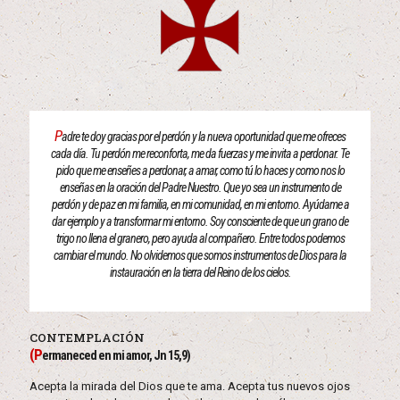
P
adre te doy gracias por el perdón y la nueva oportunidad que me ofreces
cada día. Tu perdón me reconforta, me da fuerzas y me invita a perdonar. Te
pido que me enseñes a perdonar, a amar, como tú lo haces y como nos lo
enseñas en la oración del Padre Nuestro. Que yo sea un instrumento de
perdón y de paz en mi familia, en mi comunidad, en mi entorno. Ayúdame a
dar ejemplo y a transformar mi entorno. Soy consciente de que un grano de
trigo no llena el granero, pero ayuda al compañero. Entre todos podemos
cambiar el mundo. No olvidemos que somos instrumentos de Dios para la
instauración en la tierra del Reino de los cielos.
CONTEMPLACIÓN
(P
ermaneced en mi amor, Jn 15,9)
Acepta la mirada del Dios que te ama. Acepta tus nuevos ojos