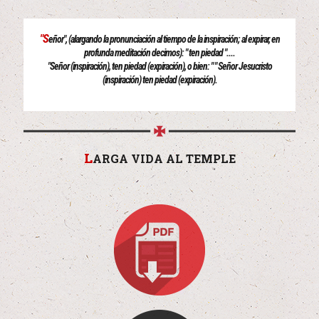
"S
eñor", (alargando la pronunciación al tiempo de la inspiración; al expirar, en
profunda meditación decimos): " ten piedad "....
"Señor (inspiración), ten piedad (expiración), o bien: " " Señor Jesucristo
(inspiración) ten piedad (expiración).
L
ARGA VIDA AL TEMPLE