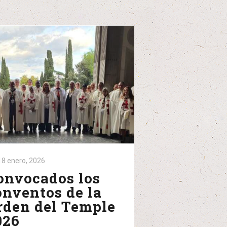
18 enero, 2026
onvocados los
onventos de la
rden del Temple
026