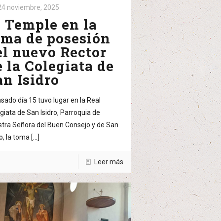
24 noviembre, 2025
l Temple en la
oma de posesión
el nuevo Rector
e la Colegiata de
an Isidro
asado día 15 tuvo lugar en la Real
giata de San Isidro, Parroquia de
tra Señora del Buen Consejo y de San
ro, la toma
[…]
Leer más