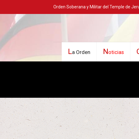
Orden Soberana y Militar del Temple de Jer
L
N
a Orden
oticias