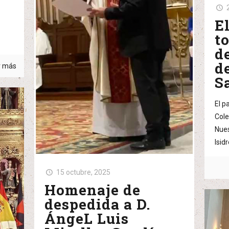
E
t
d
d
r más
S
El p
Cole
Nues
Isid
15 octubre, 2025
Homenaje de
despedida a D.
ÁngeL Luis