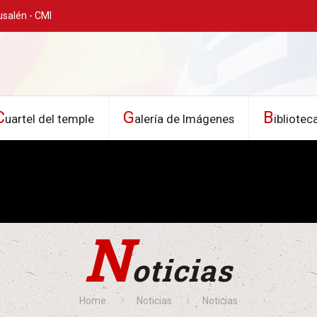
usalén - CMI
C
G
B
uartel del temple
alería de Imágenes
ibliotec
N
oticias
Home
Noticias
Noticias