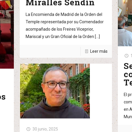
Miralles Sendín
La Encomienda de Madrid de la Orden del
Temple representada por su Comendador
acompañado de los Freires Viceprior,
Mariscal y un Gran Oficial de la Orden
[…]
Leer más
S
c
T
os
El p
como
en A
Mund
30 junio, 2025