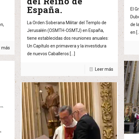
del Reino de
España.
El G
Dubo
La Orden Soberana Militar del Templo de
en,
de l
Jerusalén (OSMTH-OSMTJ) en España,
en
[
tiene establecidas dos reuniones anuales:
Un Capítulo en primavera y la investidura
r más
de nuevos Caballeros
[…]
Leer más