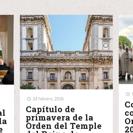
24 febrero, 2026
C
Capítulo de
al
c
primavera de la
la
O
Orden del Temple
e
2