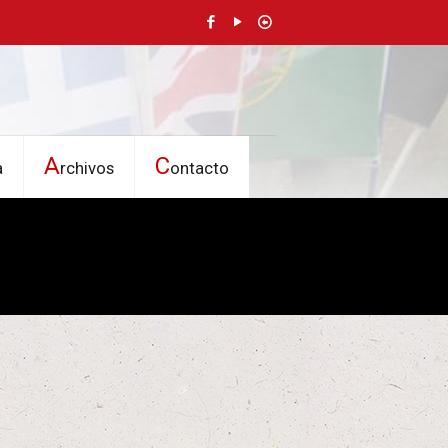
A
C
a
rchivos
ontacto