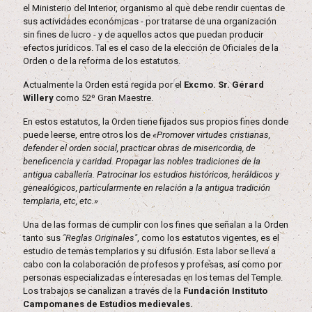
el Ministerio del Interior, organismo al que debe rendir cuentas de
sus actividades económicas - por tratarse de una organización
sin fines de lucro - y de aquellos actos que puedan producir
efectos jurídicos. Tal es el caso de la elección de Oficiales de la
Orden o de la reforma de los estatutos.
Actualmente la Orden está regida por el
Excmo. Sr. Gérard
Willery
como 52º Gran Maestre.
En estos estatutos, la Orden tiene fijados sus propios fines donde
puede leerse, entre otros los de
«Promover virtudes cristianas,
defender el orden social, practicar obras de misericordia, de
beneficencia y caridad. Propagar las nobles tradiciones de la
antigua caballería. Patrocinar los estudios históricos, heráldicos y
genealógicos, particularmente en relación a la antigua tradición
templaria, etc, etc.»
Una de las formas de cumplir con los fines que señalan a la Orden
tanto sus
"Reglas Originales"
, como los estatutos vigentes, es el
estudio de temas templarios y su difusión. Esta labor se lleva a
cabo con la colaboración de profesos y profesas, así como por
personas especializadas e interesadas en los temas del Temple.
Los trabajos se canalizan a través de la
Fundación Instituto
Campomanes de Estudios medievales.