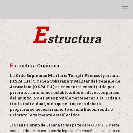
E
structura
E
structura Orgánica
La
Ordo Supremus Militaris Templi Hierosolymitani
(O.S.M.T.H.)
u
Orden Soberana y Militar del Temple de
Jerusalem (O.S.M.T.J.)
se encuentra constituida por
prioratos autónomos establecidos en diversos países
del mundo. No es pues posible pertenecer a la Orden a
titulo individual, sino que el ingreso deberá
propiciarse necesariamente en una Encomienda o
Priorato legalmente establecidos.
El
Gran Priorato de España
forma parte de la
O.S.M.T.H.
y esta
constituido de acuerdo con la legislación española, e inscrito en