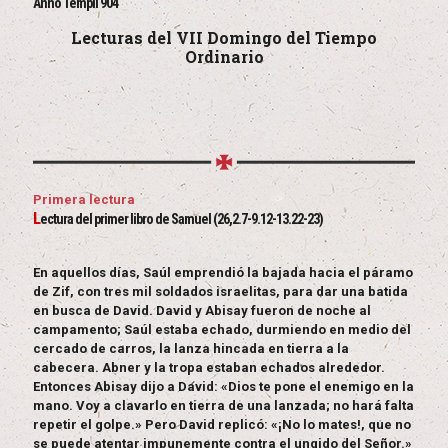
Anno Templi 904
Lecturas del VII Domingo del Tiempo
Ordinario
Primera lectura
L
ectura del primer libro de Samuel (26,2.7-9.12-13.22-23)
En aquellos días, Saúl emprendió la bajada hacia el páramo
de Zif, con tres mil soldados israelitas, para dar una batida
en busca de David. David y Abisay fueron de noche al
campamento; Saúl estaba echado, durmiendo en medio del
cercado de carros, la lanza hincada en tierra a la
cabecera. Abner y la tropa estaban echados alrededor.
Entonces Abisay dijo a David: «Dios te pone el enemigo en la
mano. Voy a clavarlo en tierra de una lanzada; no hará falta
repetir el golpe.» Pero David replicó: «¡No lo mates!, que no
se puede atentar impunemente contra el ungido del Señor.»