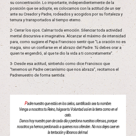
su concentración. Lo importante, independientemente de la
posición que se adopte, es colocarnos con la actitud de un ser
ante su Creador y Padre, rodeados y acogidos por su fortaleza y
ternura y transportados al tiempo eterno.
2- Cerrar los ojos. Calmar toda emoción. Silenciar toda actividad
mental discursiva e imaginativa. Alcanzar el máximo de intensidad
para, como sugiere el Papa Francisco sentir que “La oración no es
magia, sino un confiarse en el abrazo del Padre. Tú debes orar a
quien te engendró, al que te dio la vida a ti concretamente”.
3- Desde esa actitud, sintiendo como dice Francisco que
“tenemos un Padre cercanísimo que nos abraza”, recitamos el
Padrenuestro de forma sentida:
P
adre nuestro que estás en los cielos, santificado sea tu nombre.
Venga a nosotros tu Reino, hágase tu Voluntad así en la tierra como en el
cielo.
Danos hoy nuestro pan de cada día y perdona nuestras ofensas, porque
nosotros ya hemos perdonado a quienes nos ofenden. No nos dejes caer en
la tentación y líbranos del mal.