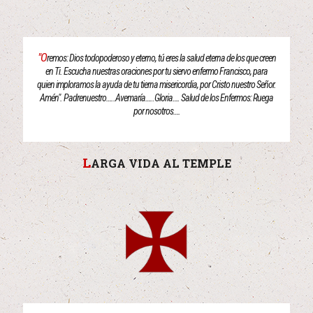
"O
remos: Dios todopoderoso y eterno, tú eres la salud eterna de los que creen
en Ti. Escucha nuestras oraciones por tu siervo enfermo Francisco, para
quien imploramos la ayuda de tu tierna misericordia, por Cristo nuestro Señor.
Amén". Padrenuestro…..Avemaría…..Gloria…. Salud de los Enfermos: Ruega
por nosotros….
L
ARGA VIDA AL TEMPLE