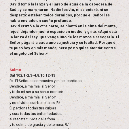
David tomó la lanza y el jarro de agua de la cabecera de
Saúl, y se marcharon. Nadie los vio, ni se enteró, ni se
despertó: estaban todos dormidos, porque el Señor les
había enviado un sueño profundo.
David cruzó a la otra parte, se plantó en la cima del monte,
lejos, dejando mucho espacio en medio, y gritó: «Aquí está
la lanza del rey. Que venga uno de los mozos a recogerla. El
Señor pagará a cada uno su justicia y su lealtad. Porque él
te puso hoy en mis manos, pero yo no quise atentar contra
el ungido del Señor.»
Salmo
Sal 102,1-2.3-4.8.10.12-13
R/. El Señor es compasivo y misericordioso
Bendice, alma mía, al Señor,
y todo mi ser a su santo nombre.
Bendice, alma mía, al Señor,
y no olvides sus beneficios. R/.
Él perdona todas tus culpas
y cura todas tus enfermedades;
él rescata tu vida de la fosa
y te colma de gracia y de ternura. R/.