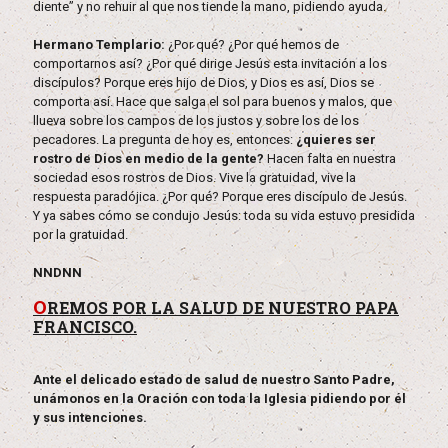
diente” y no rehuir al que nos tiende la mano, pidiendo ayuda.
Hermano Templario:
¿Por qué? ¿Por qué hemos de
comportarnos así? ¿Por qué dirige Jesús esta invitación a los
discípulos? Porque eres hijo de Dios, y Dios es así, Dios se
comporta así. Hace que salga el sol para buenos y malos, que
llueva sobre los campos de los justos y sobre los de los
pecadores. La pregunta de hoy es, entonces:
¿quieres ser
rostro de Dios en medio de la gente?
Hacen falta en nuestra
sociedad esos rostros de Dios. Vive la gratuidad, vive la
respuesta paradójica. ¿Por qué? Porque eres discípulo de Jesús.
Y ya sabes cómo se condujo Jesús: toda su vida estuvo presidida
por la gratuidad.
NNDNN
O
REMOS POR LA SALUD DE NUESTRO PAPA
FRANCISCO.
Ante el delicado estado de salud de nuestro Santo Padre,
unámonos en la Oración con toda la Iglesia pidiendo por él
y sus intenciones.