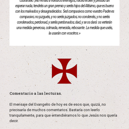
cobrárselo. ¡No! Amad a vuestros enemigos, haced el bien y prestad sin
esperar nada; tendréis un gran premio y seréis hijos del Altísimo, que es bueno
con los malvados y desagradecidos. Sed compasivos como vuestro Padre es
compasivo; no juzguéis, y no seréis juzgados; no condenéis, y no seréis
condenados; perdonad, y seréis perdonados; dad, y se os dará: os verterán
una medida generosa, colmada, remecida, rebosante. La medida que uséis,
la usarán con vosotros.»
Comentario a las lecturas.
El mensaje del Evangelio de hoy es de esos que, quizá, no
precisaría de muchos comentarios. Bastaría con leerlo
tranquilamente, para que entendiéramos lo que Jesús nos quería
decir.