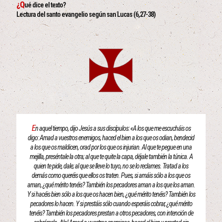
¿Q
ué dice el texto?
Lectura del santo evangelio según san Lucas (6,27-38)
E
n aquel tiempo, dijo Jesús a sus discípulos: «A los que me escucháis os
digo: Amad a vuestros enemigos, haced el bien a los que os odian, bendecid
a los que os maldicen, orad por los que os injurian. Al que te pegue en una
mejilla, preséntale la otra; al que te quite la capa, déjale también la túnica. A
quien te pide, dale; al que se lleve lo tuyo, no se lo reclames. Tratad a los
demás como queréis que ellos os traten. Pues, si amáis sólo a los que os
aman, ¿qué mérito tenéis? También los pecadores aman a los que los aman.
Y si hacéis bien sólo a los que os hacen bien, ¿qué mérito tenéis? También los
pecadores lo hacen. Y si prestáis sólo cuando esperáis cobrar, ¿qué mérito
tenéis? También los pecadores prestan a otros pecadores, con intención de