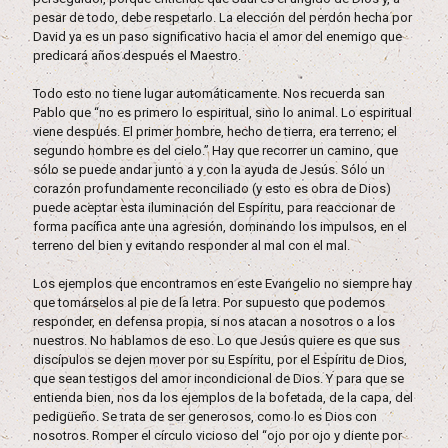
pesar de todo, debe respetarlo. La elección del perdón hecha por
David ya es un paso significativo hacia el amor del enemigo que
predicará años después el Maestro.
Todo esto no tiene lugar automáticamente. Nos recuerda san
Pablo que “no es primero lo espiritual, sino lo animal. Lo espiritual
viene después. El primer hombre, hecho de tierra, era terreno; el
segundo hombre es del cielo.” Hay que recorrer un camino, que
sólo se puede andar junto a y con la ayuda de Jesús. Sólo un
corazón profundamente reconciliado (y esto es obra de Dios)
puede aceptar esta iluminación del Espíritu, para reaccionar de
forma pacífica ante una agresión, dominando los impulsos, en el
terreno del bien y evitando responder al mal con el mal.
Los ejemplos que encontramos en este Evangelio no siempre hay
que tomárselos al pie de la letra. Por supuesto que podemos
responder, en defensa propia, si nos atacan a nosotros o a los
nuestros. No hablamos de eso. Lo que Jesús quiere es que sus
discípulos se dejen mover por su Espíritu, por el Espíritu de Dios,
que sean testigos del amor incondicional de Dios. Y para que se
entienda bien, nos da los ejemplos de la bofetada, de la capa, del
pedigüeño. Se trata de ser generosos, como lo es Dios con
nosotros. Romper el círculo vicioso del “ojo por ojo y diente por