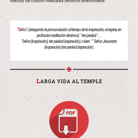
método de Oración Hesicasta decimos interiormente:
"S
eñor", (alargando la pronunciación al tiempo de la inspiración; al expirar, en
profunda meditación decimos): " ten piedad "....
"Señor (inspiración), ten piedad (expiración), o bien: " " Señor Jesucristo
(inspiración) ten piedad (expiración).
L
ARGA VIDA AL TEMPLE