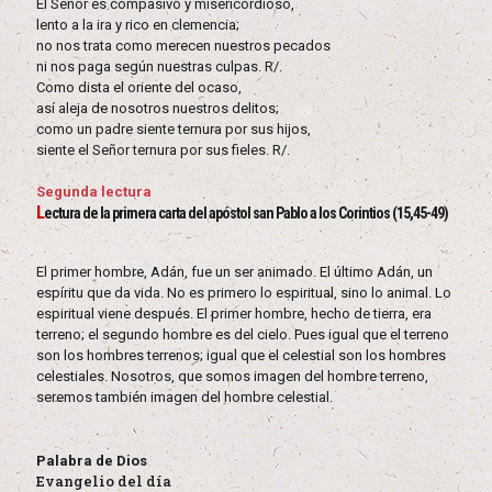
El Señor es compasivo y misericordioso,
lento a la ira y rico en clemencia;
no nos trata como merecen nuestros pecados
ni nos paga según nuestras culpas. R/.
Como dista el oriente del ocaso,
así aleja de nosotros nuestros delitos;
como un padre siente ternura por sus hijos,
siente el Señor ternura por sus fieles. R/.
Segunda lectura
L
ectura de la primera carta del apóstol san Pablo a los Corintios (15,45-49)
El primer hombre, Adán, fue un ser animado. El último Adán, un
espíritu que da vida. No es primero lo espiritual, sino lo animal. Lo
espiritual viene después. El primer hombre, hecho de tierra, era
terreno; el segundo hombre es del cielo. Pues igual que el terreno
son los hombres terrenos; igual que el celestial son los hombres
celestiales. Nosotros, que somos imagen del hombre terreno,
seremos también imagen del hombre celestial.
Palabra de Dios
Evangelio del día