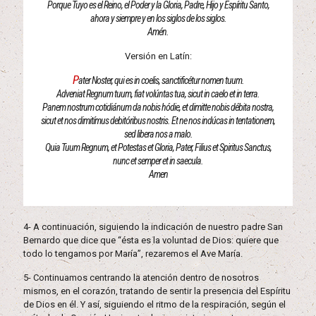
Porque Tuyo es el Reino, el Poder y la Gloria, Padre, Hijo y Espíritu Santo,
ahora y siempre y en los siglos de los siglos.
Amén.
Versión en Latín:
P
ater Noster, qui es in coelis, sanctificétur nomen tuum.
Adveniat Regnum tuum, fiat volúntas tua, sicut in caelo et in terra.
Panem nostrum cotidiánum da nobis hódie, et dimitte nobis débita nostra,
sicut et nos dimitímus debitóribus nostris. Et ne nos indúcas in tentationem,
sed libera nos a malo.
Quia Tuum Regnum, et Potestas et Gloria, Pater, Filius et Spiritus Sanctus,
nunc et semper et in saecula.
Amen
4- A continuación, siguiendo la indicación de nuestro padre San
Bernardo que dice que “ésta es la voluntad de Dios: quiere que
todo lo tengamos por María”, rezaremos el Ave María.
5- Continuamos centrando la atención dentro de nosotros
mismos, en el corazón, tratando de sentir la presencia del Espíritu
de Dios en él. Y así, siguiendo el ritmo de la respiración, según el