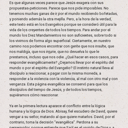
Es que algunas veces parece que Jesús exagera con sus
propuestas-peticiones. Parece que nos pide imposibles. No
tenemos muchas ganas de ir por el mundo recibiendo bofetadas,
y poniendo además la otra mejilla. Pero, a la hora de la verdad,
este texto está en los Evangelios porque se consideró útil para la
vida de los creyentes de todos los tiempos. Para andar por el
mundo los Diez Mandamientos no son suficientes, sobre todo si
los vivimos de forma algo superficial. Ciertamente, en nuestro
camino nos podemos encontrar con gente que nos insulte, que
nos maldiga, que nos injurie, que no devuelva lo que le
prestamos, incluso que nos odie. ¿Qué hacer en esos casos, para
responder evangélicamente? ¿Dejarnos llevar por el espíritu del
mundo o por el espíritu del Evangelio? El instinto natural lleva al
discípulo a reaccionar, a pagar con la misma moneda, a
responder a la violencia con la violencia, al mal con otro mal y con
venganza. Esta página evangélica se conservó para que los
discípulos del tiempo de Jesús, y de todos los tiempos,
supiéramos cómo reaccionar.
Ya en la primera lectura aparece el conflicto entre la lógica
humana y la lógica de Dios. Abisay, fiel escudero de David, quiere
vengar a su señor, matando al que quiere matarlos. David, por el
contrario, toma la decisión “evangélica”. Perdona a su
perseguidor, porque entiende que Saúl es el ungido de Dios y, a