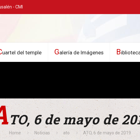
usalén - CMI
C
G
B
uartel del temple
alería de Imágenes
ibliotec
A
TO, 6 de mayo de 20
Home
Noticias
ato
ATO, 6 de mayo de 2019