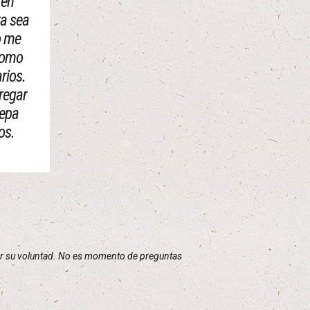
 en
ra sea
o me
 como
rios.
regar
sepa
os.
ocer su voluntad. No es momento de preguntas