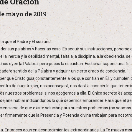
de Oración
de mayo de 2019
la que el Padre y Él son uno.
er sus palabras y hacerlas caso. Es seguir sus instrucciones, ponerse e
 la inercia y la debilidad mental, falta a la disciplina, a la obediencia,
uchos oyen la Palabra, pero pocos la escuchan. Escuchar supone una fe 
adero sentido de la Palabra y adquirir un cierto grado de conciencia.
r que Cristo guía constantemente a los que confían en Él, y cumplen co
l centro de nuestro ser, nos aconsejará, nos dará a conocer lo que tene
os nuestros problemas, si nos acogemos a ella. El único secreto es ac
y dejarle hablar indicándonos lo que debemos emprender. Para que el Señ
concienciarse de que existe solución para nuestros problemas (no seam
Creer firmemente que la Presencia y Potencia divina trabajan para nosotr
ivina. Entonces ocurren acontecimientos extraordinarios. La Fe mueva mo