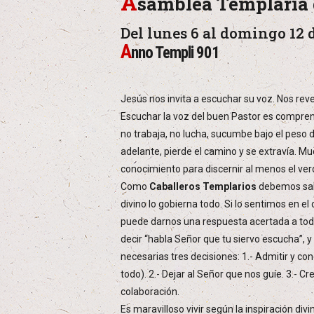
A
samblea Templaria 
Del lunes 6 al domingo 12 
A
nno Templi 901
Jesús nos invita a escuchar su voz. Nos reve
Escuchar la voz del buen Pastor es comprend
no trabaja, no lucha, sucumbe bajo el peso de
adelante, pierde el camino y se extravía. M
conocimiento para discernir al menos el verd
Como
Caballeros Templarios
debemos sabe
divino lo gobierna todo. Si lo sentimos en e
puede darnos una respuesta acertada a tod
decir “habla Señor que tu siervo escucha”, 
necesarias tres decisiones: 1.- Admitir y 
todo). 2.- Dejar al Señor que nos guíe. 3.- 
colaboración.
Es maravilloso vivir según la inspiración d