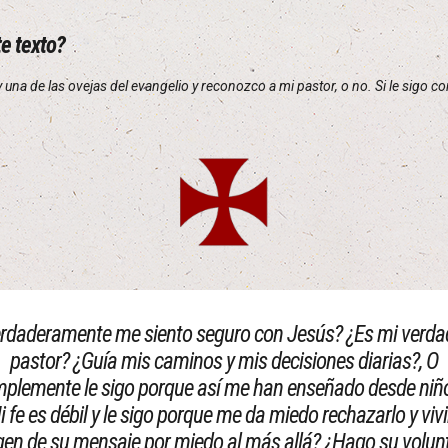
te texto?
y una de las ovejas del evangelio y reconozco a mi pastor, o no. Si le sigo
rdaderamente me siento seguro con Jesús? ¿Es mi verda
pastor? ¿Guía mis caminos y mis decisiones diarias?, O
mplemente le sigo porque así me han enseñado desde niño
 fe es débil y le sigo porque me da miedo rechazarlo y vivi
en de su mensaje por miedo al más allá? ¿Hago su volun