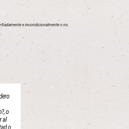
 confiadamente e incondicionalmente o no.
dero
?, o
r al
tad o