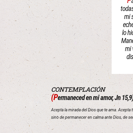
P
todas
mi 
eche
lo h
Mané
mi 
di
CONTEMPLACIÓN
(P
ermaneced en mi amor, Jn 15,9
Acepta la mirada del Dios que te ama. Acepta 
sino de permanecer en calma ante Dios, de sen