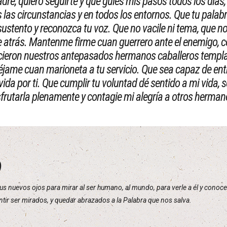
adre, quiero seguirte y que guíes mis pasos todos los días,
 las circunstancias y en todos los entornos. Que tu palab
sustento y reconozca tu voz. Que no vacile ni tema, que n
 atrás. Mantenme firme cuan guerrero ante el enemigo,
icieron nuestros antepasados hermanos caballeros templa
jame cuan marioneta a tu servicio. Que sea capaz de ent
vida por ti. Que cumplir tu voluntad dé sentido a mi vida, 
sfrutarla plenamente y contagie mi alegría a otros herman
)
tus nuevos ojos para mirar al ser humano, al mundo, para verle a él y con
tir ser mirados, y quedar abrazados a la Palabra que nos salva.