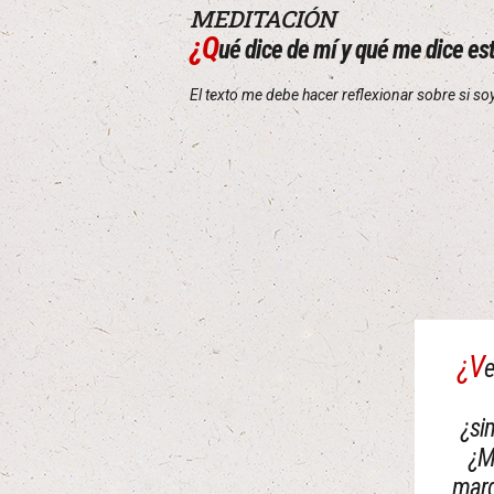
MEDITACIÓN
¿Q
ué dice de mí y qué me dice es
El texto me debe hacer reflexionar sobre si so
¿V
e
¿si
¿Mi
marg