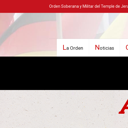
Orden Soberana y Militar del Temple de Jer
L
N
a Orden
oticias