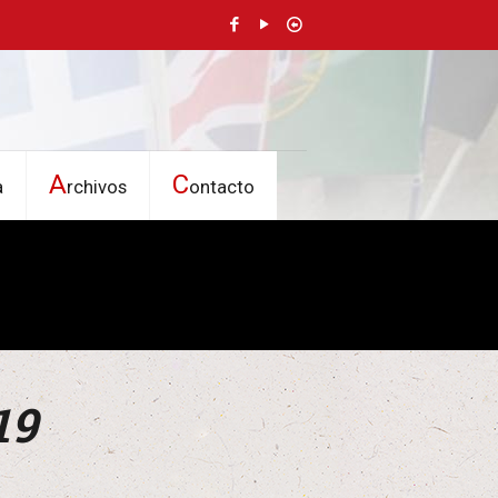
A
C
a
rchivos
ontacto
19