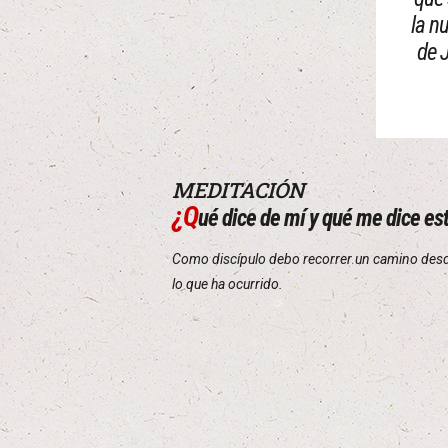
la n
de 
MEDITACIÓN
¿Q
ué dice de mí y qué me dice es
Como discípulo debo recorrer un camino desde l
lo que ha ocurrido.