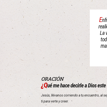
E
nf
real
La 
tod
man
ORACIÓN
¿Q
ué me hace decirle a Dios este
Jesús, llévanos corriendo a tu encuentro, a
ti para verte y creer.