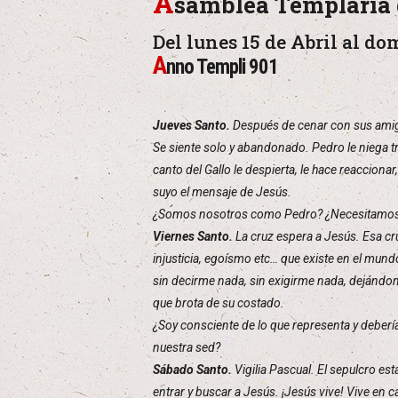
A
samblea Templaria 
Del lunes 15 de Abril al do
A
nno Templi 901
Jueves Santo.
Después de cenar con sus amigo
Se siente solo y abandonado. Pedro le niega 
canto del Gallo le despierta, le hace reacciona
suyo el mensaje de Jesús.
¿Somos nosotros como Pedro? ¿Necesitamos q
Viernes Santo.
La cruz espera a Jesús. Esa cru
injusticia, egoísmo etc… que existe en el mun
sin decirme nada, sin exigirme nada, dejándom
que brota de su costado.
¿Soy consciente de lo que representa y deber
nuestra sed?
Sábado Santo.
Vigilia Pascual. El sepulcro es
entrar y buscar a Jesús. ¡Jesús vive! Vive en