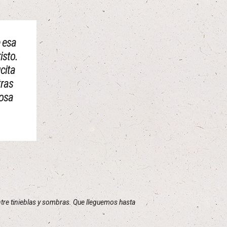
e esa
isto.
cita
tras
losa
re tinieblas y sombras. Que lleguemos hasta