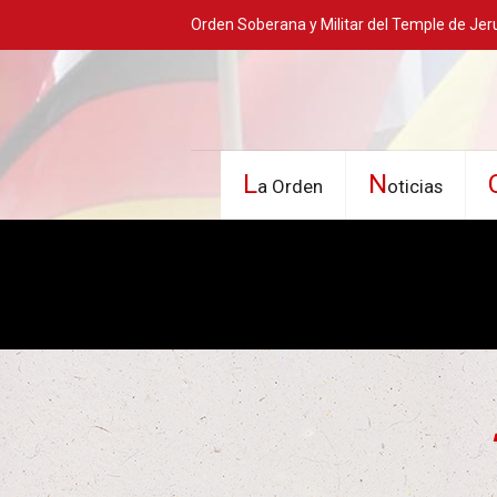
Orden Soberana y Militar del Temple de Jer
L
N
a Orden
oticias