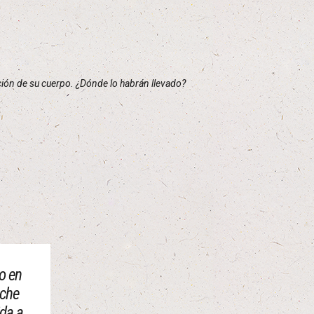
ición de su cuerpo. ¿Dónde lo habrán llevado?
do en
oche
ida a