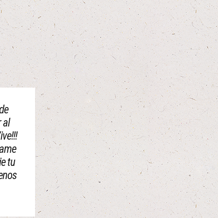
 de
 al
ve!!!
jame
ie tu
uenos