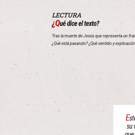
LECTURA
¿Q
ué dice el texto?
Tras la muerte de Jesús que representa un frac
¿Qué está pasando? ¿Qué sentido y explicación
E
st
su 
que 