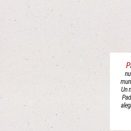
P
nu
mund
Un 
Padr
aleg