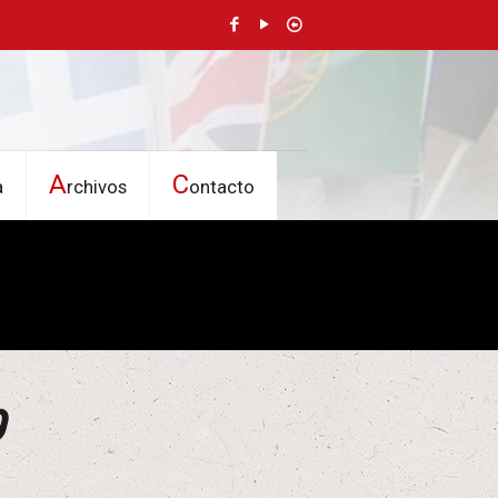
A
C
a
rchivos
ontacto
9