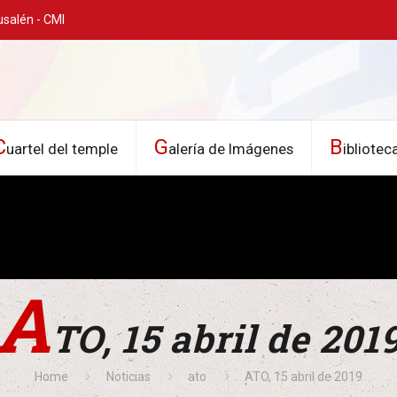
usalén - CMI
C
G
B
uartel del temple
alería de Imágenes
ibliotec
A
TO, 15 abril de 201
Home
Noticias
ato
ATO, 15 abril de 2019