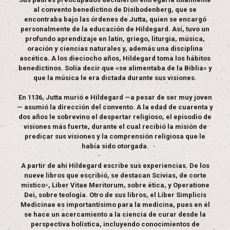
al convento benedictino de Disibodenberg, que se
encontraba bajo las órdenes de Jutta, quien se encargó
personalmente de la educación de Hildegard. Así, tuvo un
profundo aprendizaje en latín, griego, liturgia, música,
oración y ciencias naturales y, además una disciplina
ascética. A los dieciocho años, Hildegard toma los hábitos
benedictinos. Solía decir que «se alimentaba de la Biblia» y
que la música le era dictada durante sus visiones.
En 1136, Jutta murió e Hildegard —a pesar de ser muy joven
— asumió la dirección del convento. A la edad de cuarenta y
dos años le sobrevino el despertar religioso, el episodio de
visiones más fuerte, durante el cual recibió la misión de
predicar sus visiones y la comprensión religiosa que le
había sido otorgada.
A partir de ahí Hildegard escribe sus experiencias. De los
nueve libros que escribió, se destacan Scivias, de corte
místico-, Liber Vitae Meritorum, sobre ética, y Operatione
Dei, sobre teología. Otro de sus libros, el Liber Simplicis
Medicinae es importantísimo para la medicina, pues en él
se hace un acercamiento a la ciencia de curar desde la
perspectiva holística, incluyendo conocimientos de