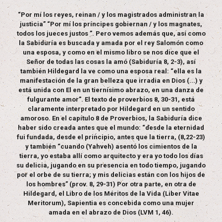
“Por mí los reyes, reinan / y los magistrados administran la
justicia” “Por mí los príncipes gobiernan / y los magnates,
todos los jueces justos ”. Pero vemos además que, así como
la Sabiduría es buscada y amada por el rey Salomón como
una esposa, y como en el mismo libro se nos dice que el
Señor de todas las cosas la amó (Sabiduría 8, 2-3), así
también Hildegard la ve como una esposa real: “ella es la
manifestación de la gran belleza que irradia en Dios (...) y
está unida con El en un tiernísimo abrazo, en una danza de
fulgurante amor”. El texto de proverbios 8, 30-31, está
claramente interpretado por Hildegard en un sentido
amoroso. En el capítulo 8 de Proverbios, la Sabiduría dice
haber sido creada antes que el mundo: “desde la eternidad
fui fundada, desde el principio, antes que la tierra, (8,22-23)
y también “cuando (Yahveh) asentó los cimientos de la
tierra, yo estaba allí como arquitecto y era yo todo los días
su delicia, jugando en su presencia en todo tiempo, jugando
por el orbe de su tierra; y mis delicias están con los hijos de
los hombres” (prov. 8, 29-31) Por otra parte, en otra de
Hildegard, el Libro de los Méritos de la Vida (Liber Vitae
Meritorum), Sapientia es concebida como una mujer
amada en el abrazo de Dios (LVM 1, 46).