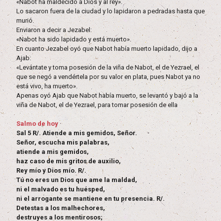
«Nabot ha maldecido a Dios y al rey».
Lo sacaron fuera de la ciudad y lo lapidaron a pedradas hasta que
murió.
Enviaron a decir a Jezabel:
«Nabot ha sido lapidado y está muerto».
En cuanto Jezabel oyó que Nabot había muerto lapidado, dijo a
Ajab:
«Levántate y toma posesión de la viña de Nabot, el de Yezrael, el
que se negó a vendértela por su valor en plata, pues Nabot ya no
está vivo, ha muerto».
Apenas oyó Ajab que Nabot había muerto, se levantó y bajó a la
viña de Nabot, el de Yezrael, para tomar posesión de ella
Salmo de hoy
Sal 5 R/. Atiende a mis gemidos, Señor.
Señor, escucha mis palabras,
atiende a mis gemidos,
haz caso de mis gritos de auxilio,
Rey mío y Dios mío. R/.
Tú no eres un Dios que ame la maldad,
ni el malvado es tu huésped,
ni el arrogante se mantiene en tu presencia. R/.
Detestas a los malhechores,
destruyes a los mentirosos;