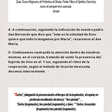
Quia Tuum Regnum, et Potestas et Gloria, Pater, Filius et Spiritus Sanctus,
nunc et semper et in saecula.
Amen
4- A continuación, siguiendo la indicación de nuestro padre
San Bernardo que dice que “ésta es la voluntad de Dios:
quiere que todo lo tengamos por María”, rezaremos el Ave
María.
5- Continuamos centrando la atención dentro de nosotros
mismos, en el corazón, tratando de sentir la presencia del
Espíritu de Dios en él. Y así, siguiendo el ritmo de la
respiración, según el método de Oración Hesicasta
decimos interiormente:
"S
eñor", (alargando la pronunciación al tiempo de la inspiración; al expirar, en
profunda meditación decimos): " ten piedad "....
"Señor (inspiración), ten piedad (expiración), o bien: " " Señor Jesucristo
(inspiración) ten piedad (expiración).