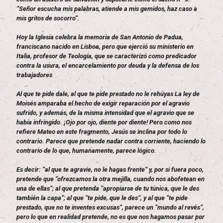
“Señor escucha mis palabras, atiende a mis gemidos, haz caso a
mis gritos de socorro”.
Hoy la Iglesia celebra la memoria de San Antonio de Padua,
franciscano nacido en Lisboa, pero que ejerció su ministerio en
Italia, profesor de Teología, que se caracterizó como predicador
contra la usura, el encarcelamiento por deuda y la defensa de los
trabajadores
Al que te pide dale, al que te pide prestado no le rehúyas La ley de
Moisés amparaba el hecho de exigir reparación por el agravio
sufrido, y además, de la misma intensidad que el agravio que se
había infringido. ¡Ojo por ojo, diente por diente! Pero como nos
refiere Mateo en este fragmento, Jesús se inclina por todo lo
contrario. Parece que pretende nadar contra corriente, haciendo lo
contrario de lo que, humanamente, parece lógico.
Es decir: “al que te agravie, no le hagas frente” y, por si fuera poco,
pretende que “ofrezcamos la otra mejilla, cuando nos abofetean en
una de ellas”; al que pretenda “apropiarse de tu túnica, que le des
también la capa”; al que “te pide, que le des”, y al que “te pide
prestado, que no te inventes excusas”, parece un “mundo al revés”,
pero lo que en realidad pretende, no es que nos hagamos pasar por