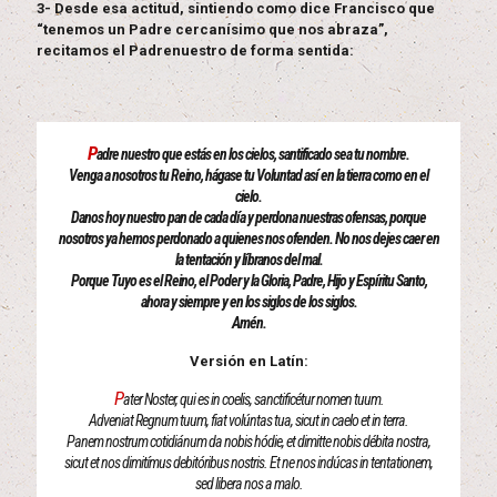
3- Desde esa actitud, sintiendo como dice Francisco que
“tenemos un Padre cercanísimo que nos abraza”,
recitamos el Padrenuestro de forma sentida:
P
adre nuestro que estás en los cielos, santificado sea tu nombre.
Venga a nosotros tu Reino, hágase tu Voluntad así en la tierra como en el
cielo.
Danos hoy nuestro pan de cada día y perdona nuestras ofensas, porque
nosotros ya hemos perdonado a quienes nos ofenden. No nos dejes caer en
la tentación y líbranos del mal.
Porque Tuyo es el Reino, el Poder y la Gloria, Padre, Hijo y Espíritu Santo,
ahora y siempre y en los siglos de los siglos.
Amén.
Versión en Latín:
P
ater Noster, qui es in coelis, sanctificétur nomen tuum.
Adveniat Regnum tuum, fiat volúntas tua, sicut in caelo et in terra.
Panem nostrum cotidiánum da nobis hódie, et dimitte nobis débita nostra,
sicut et nos dimitímus debitóribus nostris. Et ne nos indúcas in tentationem,
sed libera nos a malo.