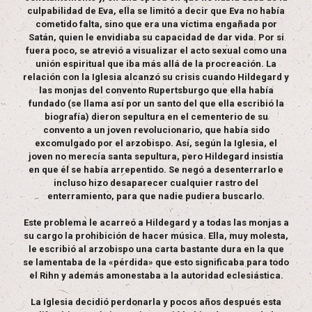
culpabilidad de Eva, ella se limitó a decir que Eva no había
cometido falta, sino que era una víctima engañada por
Satán, quien le envidiaba su capacidad de dar vida. Por si
fuera poco, se atrevió a visualizar el acto sexual como una
unión espiritual que iba más allá de la procreación. La
relación con la Iglesia alcanzó su crisis cuando Hildegard y
las monjas del convento Rupertsburgo que ella había
fundado (se llama así por un santo del que ella escribió la
biografía) dieron sepultura en el cementerio de su
convento a un joven revolucionario, que había sido
excomulgado por el arzobispo. Así, según la Iglesia, el
joven no merecía santa sepultura, pero Hildegard insistía
en que él se había arrepentido. Se negó a desenterrarlo e
incluso hizo desaparecer cualquier rastro del
enterramiento, para que nadie pudiera buscarlo.
Este problema le acarreó a Hildegard y a todas las monjas a
su cargo la prohibición de hacer música. Ella, muy molesta,
le escribió al arzobispo una carta bastante dura en la que
se lamentaba de la «pérdida» que esto significaba para todo
el Rihn y además amonestaba a la autoridad eclesiástica.
La Iglesia decidió perdonarla y pocos años después esta