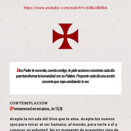
https://www.youtube.com/watch?v=Ei88J4lERbk
D
ios Padre te necesita, cuenta contigo, te pide acciones concretas cada día
para transformar la humanidad con su Palabra. Proponte cada día una acción
concreta que vaya cambiando tu ser.
CONTEMPLACIÓN
(P
ermaneced en mi amor, Jn 15,9)
Acepta la mirada del Dios que te ama. Acepta tus nuevos
ojos para mirar al ser humano, al mundo, para verle a él y
conocer su voluntad. No es momento de preguntas sino de