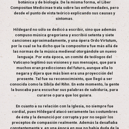
botánica y de biología. De la misma forma, el Liber
Compositae Medicinae trata sobre las enfermedades, pero
desde el punto de vista teórico explicando sus causas y
síntomas.
Hildegard no sólo se dedicó a escribir, sino que además
compuso música gregoriana y escribió setenta y siete
canciones aproximadamente, y una ópera Ordo Virtutum,
por la cual se ha dicho que la compositora fue más allá de
las normas de la música medieval otorgándole un nuevo
lenguaje. Por esta época, un comité de teólogos del
Vaticano legitimó sus visiones y sus mensajes, que para
muchos eran predicciones del futuro, aunque ella lo
negara y dijera que más bien era una proyección del
presente. Tal fue su reconocimiento, que llegó a ser
conocida como la Sibila del Rihn. En este momento, la gente
la buscaba para escuchar sus palabras de sabiduría, para
curarse o para que los guiara.
En cuanto a su relación con la Iglesia, no siempre fue
cordial, pues Hildegard atacó seriamente las costumbres
de ésta y la denunció por corrupta y por no seguir los
preceptos de compasión realmente. Además la desafiaba
constantemente y, en una época en que no había duda de la