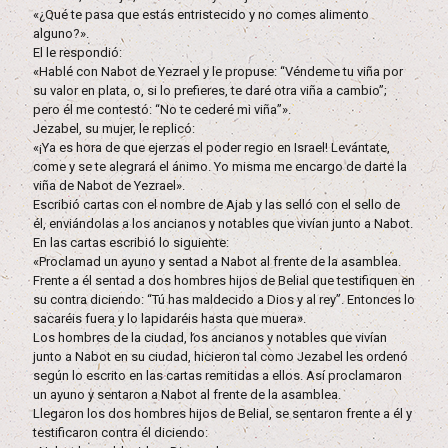
«¿Qué te pasa que estás entristecido y no comes alimento
alguno?».
El le respondió:
«Hablé con Nabot de Yezrael y le propuse: “Véndeme tu viña por
su valor en plata, o, si lo prefieres, te daré otra viña a cambio”;
pero él me contestó: “No te cederé mi viña”».
Jezabel, su mujer, le replicó:
«¡Ya es hora de que ejerzas el poder regio en Israel! Levántate,
come y se te alegrará el ánimo. Yo misma me encargo de darte la
viña de Nabot de Yezrael».
Escribió cartas con el nombre de Ajab y las selló con el sello de
él, enviándolas a los ancianos y notables que vivían junto a Nabot.
En las cartas escribió lo siguiente:
«Proclamad un ayuno y sentad a Nabot al frente de la asamblea.
Frente a él sentad a dos hombres hijos de Belial que testifiquen en
su contra diciendo: “Tú has maldecido a Dios y al rey”. Entonces lo
sacaréis fuera y lo lapidaréis hasta que muera».
Los hombres de la ciudad, los ancianos y notables que vivían
junto a Nabot en su ciudad, hicieron tal como Jezabel les ordenó
según lo escrito en las cartas remitidas a ellos. Así proclamaron
un ayuno y sentaron a Nabot al frente de la asamblea.
Llegaron los dos hombres hijos de Belial, se sentaron frente a él y
testificaron contra él diciendo: