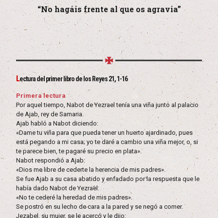
“No hagáis frente al que os agravia”
L
ectura del primer libro de los Reyes 21, 1-16
Primera lectura
Por aquel tiempo, Nabot de Yezrael tenía una viña junto al palacio
de Ajab, rey de Samaria.
Ajab habló a Nabot diciendo:
«Dame tu viña para que pueda tener un huerto ajardinado, pues
está pegando a mi casa; yo te daré a cambio una viña mejor, o, si
te parece bien, te pagaré su precio en plata».
Nabot respondió a Ajab:
«Dios me libre de cederte la herencia de mis padres».
Se fue Ajab a su casa abatido y enfadado por la respuesta que le
había dado Nabot de Yezrael:
«No te cederé la heredad de mis padres».
Se postró en su lecho de cara a la pared y se negó a comer.
Jezabel, su mujer, se le acercó y le dijo: