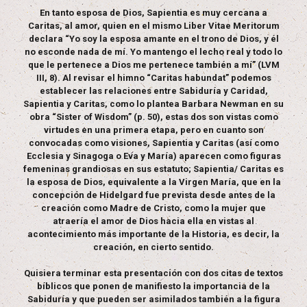
En tanto esposa de Dios, Sapientia es muy cercana a
Caritas, al amor, quien en el mismo Liber Vitae Meritorum
declara “Yo soy la esposa amante en el trono de Dios, y él
no esconde nada de mí. Yo mantengo el lecho real y todo lo
que le pertenece a Dios me pertenece también a mí” (LVM
III, 8). Al revisar el himno “Caritas habundat” podemos
establecer las relaciones entre Sabiduría y Caridad,
Sapientia y Caritas, como lo plantea Barbara Newman en su
obra “Sister of Wisdom” (p. 50), estas dos son vistas como
virtudes en una primera etapa, pero en cuanto son
convocadas como visiones, Sapientia y Caritas (así como
Ecclesia y Sinagoga o Eva y María) aparecen como figuras
femeninas grandiosas en sus estatuto; Sapientia/ Caritas es
la esposa de Dios, equivalente a la Virgen María, que en la
concepción de Hidelgard fue prevista desde antes de la
creación como Madre de Cristo, como la mujer que
atraería el amor de Dios hacia ella en vistas al
acontecimiento más importante de la Historia, es decir, la
creación, en cierto sentido.
Quisiera terminar esta presentación con dos citas de textos
bíblicos que ponen de manifiesto la importancia de la
Sabiduría y que pueden ser asimilados también a la figura