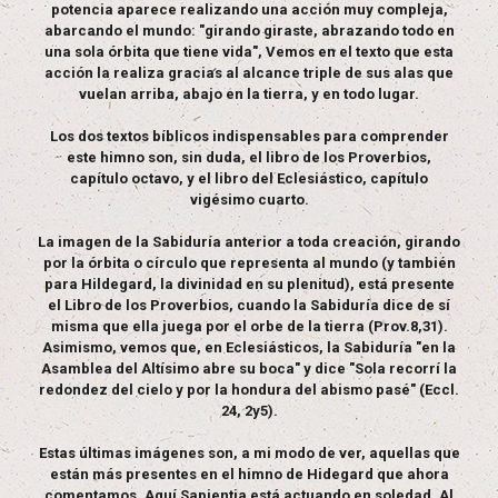
potencia aparece realizando una acción muy compleja,
abarcando el mundo: "girando giraste, abrazando todo en
una sola órbita que tiene vida", Vemos en el texto que esta
acción la realiza gracias al alcance triple de sus alas que
vuelan arriba, abajo en la tierra, y en todo lugar.
Los dos textos bíblicos indispensables para comprender
este himno son, sin duda, el libro de los Proverbios,
capítulo octavo, y el libro del Eclesiástico, capítulo
vigésimo cuarto.
La imagen de la Sabiduría anterior a toda creación, girando
por la órbita o círculo que representa al mundo (y también
para Hildegard, la divinidad en su plenitud), está presente
el Libro de los Proverbios, cuando la Sabiduría dice de sí
misma que ella juega por el orbe de la tierra (Prov.8,31).
Asimismo, vemos que, en Eclesiásticos, la Sabiduría "en la
Asamblea del Altísimo abre su boca" y dice "Sola recorrí la
redondez del cielo y por la hondura del abismo pasé" (Eccl.
24, 2y5).
Estas últimas imágenes son, a mi modo de ver, aquellas que
están más presentes en el himno de Hidegard que ahora
comentamos. Aquí Sapientia está actuando en soledad. Al