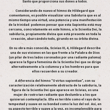
Santo que proporciona sus dones a todos.
Considerando de nuevo el himno de Hildegard que
comentamos, es posible visualizar una Sabiduría que es al
mismo tiempo una virtud, una potencia y una manifestación
de la trinidad: podemos pensar que esta Sapientia está muy
cercana, concretamente en este himno, a la Scientia Dei, la
sabiduría, propiamente divina que está presente en toda la
creación, abarcándolo todo, girando en su órbita divina.
En su obra más conocida, Scivias III, 4, Hildegard describe
una de sus visiones en las que frente a la Palabra de Dios
(un pilar de tres lados coronados por una radiante paloma)
aparece la figura femenina de la Scientia Dei que se dirige
alternativamente a la columna y a los hombres para que
ellos recuerden a su creador.
A diferencia del himno “O virtus sapientiae”, con su
caracterización relativamente abstracta de la sabiduría, la
figura de la Scientia Dei que aparece en Scivias, es una
mujer de rostro tan radiante que deslumbra a los que
quisieran contemplarla. Ella es terrible como el rayo de la
tempestad y suave en su bondad como la luz del sol. Así, en
su aspecto terrible y suave a la vez, es incomplensible para