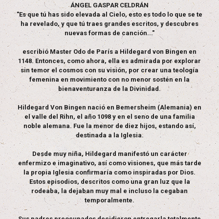
ÁNGEL GASPAR CELDRÁN
"Es que tú has sido elevada al Cielo, esto es todo lo que se te
ha revelado, y que tú traes grandes escritos, y descubres
nuevas formas de canción..."
escribió Master Odo de París a Hildegard von Bingen en
1148. Entonces, como ahora, ella es admirada por explorar
sin temor el cosmos con su visión, por crear una teología
femenina en movimiento con no menor sostén en la
bienaventuranza de la Divinidad.
Hildegard Von Bingen nació en Bemersheim (Alemania) en
el valle del Rihn, el año 1098 y en el seno de una familia
noble alemana. Fue la menor de diez hijos, estando así,
destinada a la Iglesia.
Desde muy niña, Hildegard manifestó un carácter
enfermizo e imaginativo, así como visiones, que más tarde
la propia Iglesia confirmaría como inspiradas por Dios.
Estos episodios, descritos como una gran luz que la
rodeaba, la dejaban muy mal e incluso la cegaban
temporalmente.
Sus padres preocupados decidieron entregarla totalmente