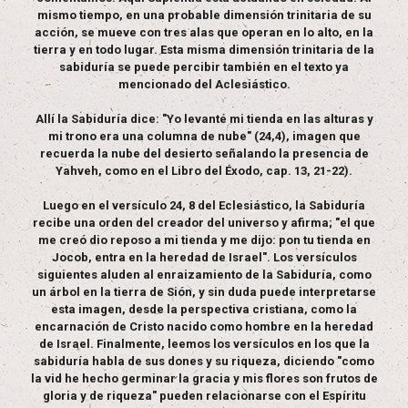
mismo tiempo, en una probable dimensión trinitaria de su
acción, se mueve con tres alas que operan en lo alto, en la
tierra y en todo lugar. Esta misma dimensión trinitaria de la
sabiduría se puede percibir también en el texto ya
mencionado del Aclesiástico.
Allí la Sabiduría dice: "Yo levanté mi tienda en las alturas y
mi trono era una columna de nube" (24,4), imagen que
recuerda la nube del desierto señalando la presencia de
Yahveh, como en el Libro del Éxodo, cap. 13, 21-22).
Luego en el versículo 24, 8 del Eclesiástico, la Sabiduría
recibe una orden del creador del universo y afirma; "el que
me creó dio reposo a mi tienda y me dijo: pon tu tienda en
Jocob, entra en la heredad de Israel". Los versículos
siguientes aluden al enraizamiento de la Sabiduría, como
un árbol en la tierra de Sión, y sin duda puede interpretarse
esta imagen, desde la perspectiva cristiana, como la
encarnación de Cristo nacido como hombre en la heredad
de Israel. Finalmente, leemos los versículos en los que la
sabiduría habla de sus dones y su riqueza, diciendo "como
la vid he hecho germinar la gracia y mis flores son frutos de
gloria y de riqueza" pueden relacionarse con el Espíritu