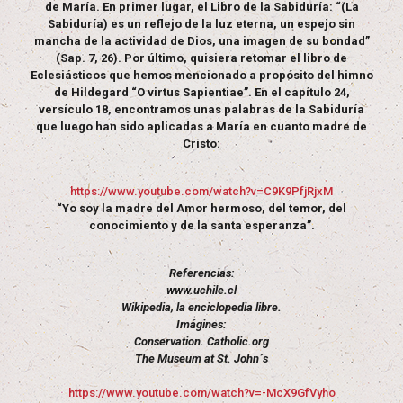
de María. En primer lugar, el Libro de la Sabiduría: “(La
Sabiduría) es un reflejo de la luz eterna, un espejo sin
mancha de la actividad de Dios, una imagen de su bondad”
(Sap. 7, 26). Por último, quisiera retomar el libro de
Eclesiásticos que hemos mencionado a propósito del himno
de Hildegard “O virtus Sapientiae”. En el capítulo 24,
versículo 18, encontramos unas palabras de la Sabiduría
que luego han sido aplicadas a María en cuanto madre de
Cristo:
https://www.youtube.com/watch?v=C9K9PfjRjxM
“Yo soy la madre del Amor hermoso, del temor, del
conocimiento y de la santa esperanza”.
Referencias:
www.uchile.cl
Wikipedia, la enciclopedia libre.
Imágines:
Conservation. Catholic.org
The Museum at St. John´s
https://www.youtube.com/watch?v=-McX9GfVyho