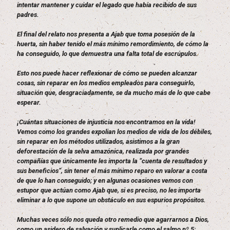
intentar mantener y cuidar el legado que había recibido de sus
padres.
El final del relato nos presenta a Ajab que toma posesión de la
huerta, sin haber tenido el más mínimo remordimiento, de cómo la
ha conseguido, lo que demuestra una falta total de escrúpulos.
Esto nos puede hacer reflexionar de cómo se pueden alcanzar
cosas, sin reparar en los medios empleados para conseguirlo,
situación que, desgraciadamente, se da mucho más de lo que cabe
esperar.
¡Cuántas situaciones de injusticia nos encontramos en la vida!
Vemos como los grandes expolian los medios de vida de los débiles,
sin reparar en los métodos utilizados, asistimos a la gran
deforestación de la selva amazónica, realizada por grandes
compañías que únicamente les importa la “cuenta de resultados y
sus beneficios”, sin tener el más mínimo reparo en valorar a costa
de que lo han conseguido; y en algunas ocasiones vemos con
estupor que actúan como Ajab que, si es preciso, no les importa
eliminar a lo que supone un obstáculo en sus espurios propósitos.
Muchas veces sólo nos queda otro remedio que agarrarnos a Dios,
como un asidero de salvación y suplicarle como el salmo nº 5: