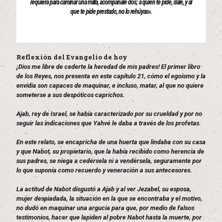
requiera para caminar una milla, acompáñale dos; a quien te pide, dale, y al
que te pide prestado, no lo rehúyas».
Reflexión del Evangelio de hoy
¡Dios me libre de cederte la heredad de mis padres! El primer libro
de los Reyes, nos presenta en este capítulo 21, cómo el egoísmo y la
envidia son capaces de maquinar, e incluso, matar, al que no quiere
someterse a sus despóticos caprichos.
Ajab, rey de Israel, se había caracterizado por su crueldad y por no
seguir las indicaciones que Yahvé le daba a través de los profetas.
En este relato, se encapricha de una huerta que lindaba con su casa
y que Nabot, su propietario, que la había recibido como herencia de
sus padres, se niega a cedérsela ni a vendérsela, seguramente por
lo que suponía como recuerdo y veneración a sus antecesores.
La actitud de Nabot disgustó a Ajab y al ver Jezabel, su esposa,
mujer despiadada, la situación en la que se encontraba y el motivo,
no dudó en maquinar una argucia para que, por medio de falsos
testimonios, hacer que lapiden al pobre Nabot hasta la muerte, por