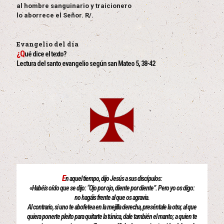
al hombre sanguinario y traicionero
lo aborrece el Señor. R/.
Evangelio del día
¿Q
ué dice el texto?
Lectura del santo evangelio según san Mateo 5, 38-42
E
n aquel tiempo, dijo Jesús a sus discípulos:
«Habéis oído que se dijo: “Ojo por ojo, diente por diente”. Pero yo os digo:
no hagáis frente al que os agravia.
Al contrario, si uno te abofetea en la mejilla derecha, preséntale la otra; al que
quiera ponerte pleito para quitarte la túnica, dale también el manto; a quien te