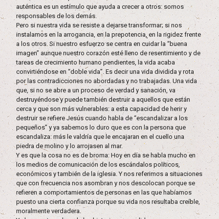
auténtica es un estímulo que ayuda a crecer a otros: somos
responsables de los demás.
Pero si nuestra vida se resiste a dejarse transformar; si nos
instalamos en la arrogancia, en la prepotencia, en la rigidez frente
a los otros. Si nuestro esfuerzo se centra en cuidar la “buena
imagen” aunque nuestro corazón esté lleno de resentimiento y de
tareas de crecimiento humano pendientes, la vida acaba
convirtiéndose en “doble vida”. Es decir una vida dividida y rota
por las contradicciones no abordadas y no trabajadas. Una vida
que, si no se abre a un proceso de verdad y sanación, va
destruyéndose y puede también destruir a aquellos que están
cerca y que son más vulnerables: a esta capacidad de herir y
destruir se refiere Jesús cuando habla de “escandalizar a los
pequeños” y ya sabemos lo duro que es con la persona que
escandaliza: más le valdría que le encajaran en el cuello una
piedra de molino y lo arrojasen al mar.
Y es que la cosa no es de broma: Hoy en día se habla mucho en
los medios de comunicación de los escándalos políticos,
económicos y también de la iglesia. Y nos referimos a situaciones
que con frecuencia nos asombran y nos descolocan porque se
refieren a comportamientos de personas en las que habíamos
puesto una cierta confianza porque su vida nos resultaba creíble,
moralmente verdadera.