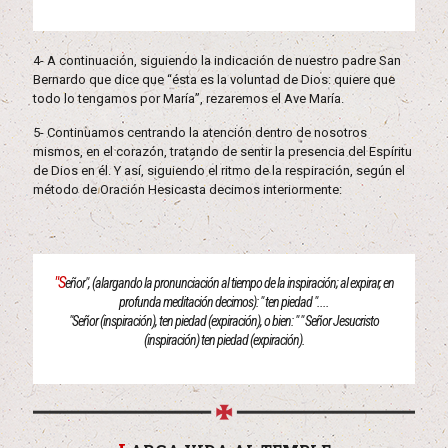
4- A continuación, siguiendo la indicación de nuestro padre San
Bernardo que dice que “ésta es la voluntad de Dios: quiere que
todo lo tengamos por María”, rezaremos el Ave María.
5- Continuamos centrando la atención dentro de nosotros
mismos, en el corazón, tratando de sentir la presencia del Espíritu
de Dios en él. Y así, siguiendo el ritmo de la respiración, según el
método de Oración Hesicasta decimos interiormente:
"S
eñor", (alargando la pronunciación al tiempo de la inspiración; al expirar, en
profunda meditación decimos): " ten piedad "....
"Señor (inspiración), ten piedad (expiración), o bien: " " Señor Jesucristo
(inspiración) ten piedad (expiración).