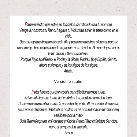
P
adre nuestro que estás en los cielos, santificado sea tu nombre.
Venga a nosotros tu Reino, hágase tu Voluntad así en la tierra como en el
cielo.
Danos hoy nuestro pan de cada día y perdona nuestras ofensas, porque
nosotros ya hemos perdonado a quienes nos ofenden. No nos dejes caer en
la tentación y líbranos del mal.
Porque Tuyo es el Reino, el Poder y la Gloria, Padre, Hijo y Espíritu Santo,
ahora y siempre y en los siglos de los siglos.
Amén.
Versión en Latín:
P
ater Noster, qui es in coelis, sanctificétur nomen tuum.
Adveniat Regnum tuum, fiat volúntas tua, sicut in caelo et in terra.
Panem nostrum cotidiánum da nobis hódie, et dimitte nobis débita nostra,
sicut et nos dimitímus debitóribus nostris. Et ne nos indúcas in tentationem,
sed libera nos a malo.
Quia Tuum Regnum, et Potestas et Gloria, Pater, Filius et Spiritus Sanctus,
nunc et semper et in saecula.
Amen