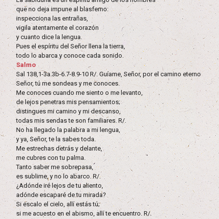
que no deja impune al blasfemo:
inspecciona las entrañas,
vigila atentamente el corazón
y cuanto dice la lengua.
Pues el espíritu del Señor llena la tierra,
todo lo abarca y conoce cada sonido.
Salmo
Sal 138,1-3a.3b-6.7-8.9-10 R/. Guíame, Señor, por el camino eterno
Señor, tú me sondeas y me conoces.
Me conoces cuando me siento o me levanto,
de lejos penetras mis pensamientos;
distingues mi camino y mi descanso,
todas mis sendas te son familiares. R/.
No ha llegado la palabra a mi lengua,
y ya, Señor, te la sabes toda.
Me estrechas detrás y delante,
me cubres con tu palma.
Tanto saber me sobrepasa,
es sublime, y no lo abarco. R/.
¿Adónde iré lejos de tu aliento,
adónde escaparé de tu mirada?
Si escalo el cielo, allí estás tú;
si me acuesto en el abismo, allí te encuentro. R/.