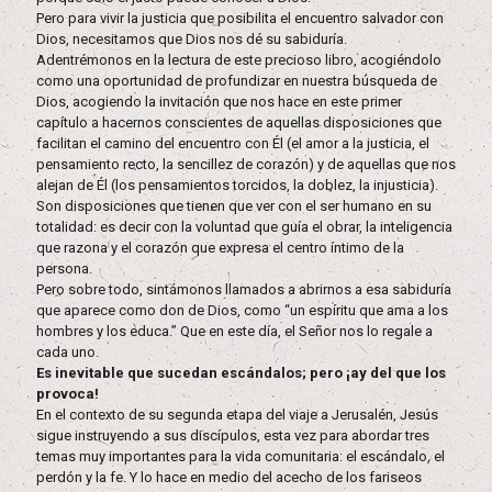
Pero para vivir la justicia que posibilita el encuentro salvador con
Dios, necesitamos que Dios nos dé su sabiduría.
Adentrémonos en la lectura de este precioso libro, acogiéndolo
como una oportunidad de profundizar en nuestra búsqueda de
Dios, acogiendo la invitación que nos hace en este primer
capítulo a hacernos conscientes de aquellas disposiciones que
facilitan el camino del encuentro con Él (el amor a la justicia, el
pensamiento recto, la sencillez de corazón) y de aquellas que nos
alejan de Él (los pensamientos torcidos, la doblez, la injusticia).
Son disposiciones que tienen que ver con el ser humano en su
totalidad: es decir con la voluntad que guía el obrar, la inteligencia
que razona y el corazón que expresa el centro íntimo de la
persona.
Pero sobre todo, sintámonos llamados a abrirnos a esa sabiduría
que aparece como don de Dios, como “un espíritu que ama a los
hombres y los educa.” Que en este día, el Señor nos lo regale a
cada uno.
Es inevitable que sucedan escándalos; pero ¡ay del que los
provoca!
En el contexto de su segunda etapa del viaje a Jerusalén, Jesús
sigue instruyendo a sus discípulos, esta vez para abordar tres
temas muy importantes para la vida comunitaria: el escándalo, el
perdón y la fe. Y lo hace en medio del acecho de los fariseos