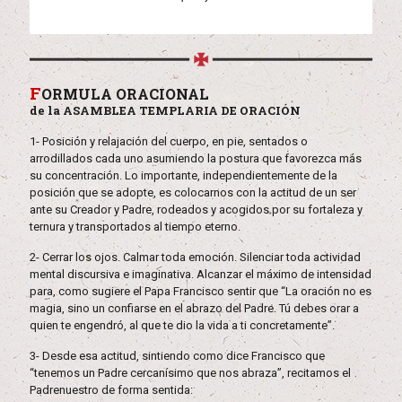
F
ORMULA ORACIONAL
de la ASAMBLEA TEMPLARIA DE ORACIÓN
1- Posición y relajación del cuerpo, en pie, sentados o
arrodillados cada uno asumiendo la postura que favorezca más
su concentración. Lo importante, independientemente de la
posición que se adopte, es colocarnos con la actitud de un ser
ante su Creador y Padre, rodeados y acogidos por su fortaleza y
ternura y transportados al tiempo eterno.
2- Cerrar los ojos. Calmar toda emoción. Silenciar toda actividad
mental discursiva e imaginativa. Alcanzar el máximo de intensidad
para, como sugiere el Papa Francisco sentir que “La oración no es
magia, sino un confiarse en el abrazo del Padre. Tú debes orar a
quien te engendró, al que te dio la vida a ti concretamente”.
3- Desde esa actitud, sintiendo como dice Francisco que
“tenemos un Padre cercanísimo que nos abraza”, recitamos el
Padrenuestro de forma sentida: