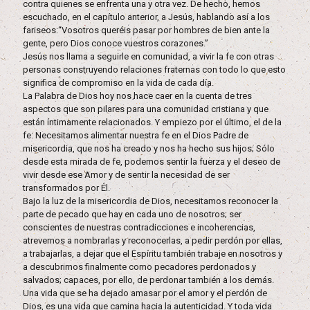
contra quienes se enfrenta una y otra vez. De hecho, hemos
escuchado, en el capítulo anterior, a Jesús, hablando así a los
fariseos:“Vosotros queréis pasar por hombres de bien ante la
gente, pero Dios conoce vuestros corazones.”
Jesús nos llama a seguirle en comunidad, a vivir la fe con otras
personas construyendo relaciones fraternas con todo lo que esto
significa de compromiso en la vida de cada día.
La Palabra de Dios hoy nos hace caer en la cuenta de tres
aspectos que son pilares para una comunidad cristiana y que
están íntimamente relacionados. Y empiezo por el último, el de la
fe: Necesitamos alimentar nuestra fe en el Dios Padre de
misericordia, que nos ha creado y nos ha hecho sus hijos; Sólo
desde esta mirada de fe, podemos sentir la fuerza y el deseo de
vivir desde ese Amor y de sentir la necesidad de ser
transformados por Él.
Bajo la luz de la misericordia de Dios, necesitamos reconocer la
parte de pecado que hay en cada uno de nosotros; ser
conscientes de nuestras contradicciones e incoherencias,
atrevernos a nombrarlas y reconocerlas, a pedir perdón por ellas,
a trabajarlas, a dejar que el Espíritu también trabaje en nosotros y
a descubrirnos finalmente como pecadores perdonados y
salvados; capaces, por ello, de perdonar también a los demás.
Una vida que se ha dejado amasar por el amor y el perdón de
Dios, es una vida que camina hacia la autenticidad. Y toda vida