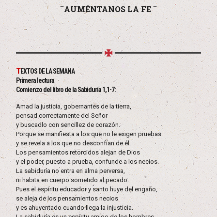
¨AUMÉNTANOS LA FE ¨
T
EXTOS DE LA SEMANA
Primera lectura
Comienzo del libro de la Sabiduría 1,1-7:
Amad la justicia, gobernantes de la tierra,
pensad correctamente del Señor
y buscadlo con sencillez de corazón.
Porque se manifiesta a los que no le exigen pruebas
y se revela a los que no desconfían de él.
Los pensamientos retorcidos alejan de Dios
y el poder, puesto a prueba, confunde a los necios.
La sabiduría no entra en alma perversa,
ni habita en cuerpo sometido al pecado.
Pues el espíritu educador y santo huye del engaño,
se aleja de los pensamientos necios
y es ahuyentado cuando llega la injusticia.
La sabiduría es un espíritu amigo de los hombres