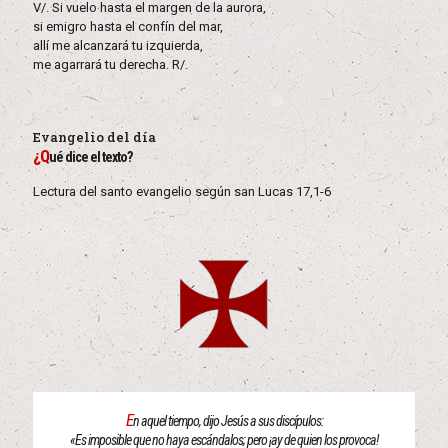
V/. Si vuelo hasta el margen de la aurora,
si emigro hasta el confín del mar,
allí me alcanzará tu izquierda,
me agarrará tu derecha. R/.
Evangelio del día
¿Q
ué dice el texto?
Lectura del santo evangelio según san Lucas 17,1-6
E
n aquel tiempo, dijo Jesús a sus discípulos:
«Es imposible que no haya escándalos; pero ¡ay de quien los provoca!