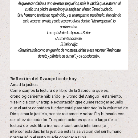
Al que escandaliza a uno de estos pequeños, más le valdría que le ataran al
cuello una piedra de molino y lo arrojasen al mar. Tened cuidado.
Si tu hermano te ofende, repréndelo, y si se arrepiente, perdónalo; si te ofende
siete veces en un día, y siete veces vuelve a decirte: “Me arrepiento”, lo
perdonarás».
Los apóstoles le dijeron al Señor:
«Auméntanos la fe».
El Señor dijo:
«Si tuvierais fe como un granito de mostaza, diríais a esa morera: “Arráncate
de raíz y plántate en el mar”, y os obedecería».
Reflexión del Evangelio de hoy
Amad la justicia
Comenzamos la lectura del libro de la Sabiduría que es,
cronológicamente hablando, el último del Antiguo Testamento.
Y se inicia con una triple exhortación que quiere recoger aquello
que el autor considera fundamental para vivir según la voluntad de
Dios: amar la justicia, pensar rectamente sobre Él y buscarlo con
sencillez de corazón. Tres orientaciones que a lo largo de la
lectura del este libro iremos encontrando íntimamente
interconectadas: En la justicia está la salvación del ser humano,
porque sólo el justo puede conocer a Dios.