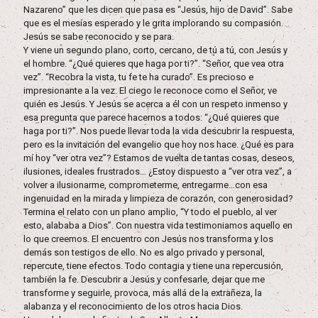
Nazareno” que les dicen que pasa es “Jesús, hijo de David”. Sabe
que es el mesías esperado y le grita implorando su compasión.
Jesús se sabe reconocido y se para.
Y viene un segundo plano, corto, cercano, de tú a tú, con Jesús y
el hombre. “¿Qué quieres que haga por ti?”. “Señor, que vea otra
vez”. “Recobra la vista, tu fe te ha curado”. Es precioso e
impresionante a la vez. El ciego le reconoce como el Señor, ve
quién es Jesús. Y Jesús se acerca a él con un respeto inmenso y
esa pregunta que parece hacernos a todos: “¿Qué quieres que
haga por ti?”. Nos puede llevar toda la vida descubrir la respuesta,
pero es la invitación del evangelio que hoy nos hace. ¿Qué es para
mí hoy “ver otra vez”? Estamos de vuelta de tantas cosas, deseos,
ilusiones, ideales frustrados… ¿Estoy dispuesto a “ver otra vez”, a
volver a ilusionarme, comprometerme, entregarme…con esa
ingenuidad en la mirada y limpieza de corazón, con generosidad?
Termina el relato con un plano amplio, “Y todo el pueblo, al ver
esto, alababa a Dios”. Con nuestra vida testimoniamos aquello en
lo que creemos. El encuentro con Jesús nos transforma y los
demás son testigos de ello. No es algo privado y personal,
repercute, tiene efectos. Todo contagia y tiene una repercusión,
también la fe. Descubrir a Jesús y confesarle, dejar que me
transforme y seguirle, provoca, más allá de la extrañeza, la
alabanza y el reconocimiento de los otros hacia Dios.