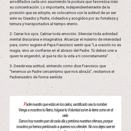
arrodillados cada uno asumiendo la postura que favorezca más
su concentración. Lo importante, independientemente de la
posición que se adopte, es colocarnos con la actitud de un ser
ante su Creador y Padre, rodeados y acogidos por su fortaleza y
ternura y transportados al tiempo eterno.
2- Cerrar los ojos. Calmar toda emoción. Silenciar toda actividad
mental discursiva e imaginativa. Alcanzar el máximo de intensidad
para, como sugiere el Papa Francisco sentir que “La oración no es
magia, sino un confiarse en el abrazo del Padre. Tú debes orar a
quien te engendró, al que te dio la vida a ti concretamente”.
3- Desde esa actitud, sintiendo como dice Francisco que
“tenemos un Padre cercanísimo que nos abraza”, recitamos el
Padrenuestro de forma sentida:
P
adre nuestro que estás en los cielos, santificado sea tu nombre.
Venga a nosotros tu Reino, hágase tu Voluntad así en la tierra como en el
cielo.
Danos hoy nuestro pan de cada día y perdona nuestras ofensas, porque
nosotros ya hemos perdonado a quienes nos ofenden. No nos dejes caer en