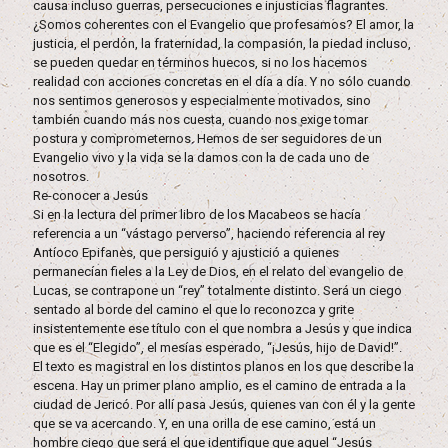
causa incluso guerras, persecuciones e injusticias flagrantes.
¿Somos coherentes con el Evangelio que profesamos? El amor, la
justicia, el perdón, la fraternidad, la compasión, la piedad incluso,
se pueden quedar en términos huecos, si no los hacemos
realidad con acciones concretas en el día a día. Y no sólo cuando
nos sentimos generosos y especialmente motivados, sino
también cuando más nos cuesta, cuando nos exige tomar
postura y comprometernos. Hemos de ser seguidores de un
Evangelio vivo y la vida se la damos con la de cada uno de
nosotros.
Re-conocer a Jesús
Si en la lectura del primer libro de los Macabeos se hacía
referencia a un “vástago perverso”, haciendo referencia al rey
Antíoco Epifanes, que persiguió y ajustició a quienes
permanecían fieles a la Ley de Dios, en el relato del evangelio de
Lucas, se contrapone un “rey” totalmente distinto. Será un ciego
sentado al borde del camino el que lo reconozca y grite
insistentemente ese título con el que nombra a Jesús y que indica
que es el “Elegido”, el mesías esperado, “¡Jesús, hijo de David!”.
El texto es magistral en los distintos planos en los que describe la
escena. Hay un primer plano amplio, es el camino de entrada a la
ciudad de Jericó. Por allí pasa Jesús, quienes van con él y la gente
que se va acercando. Y, en una orilla de ese camino, está un
hombre ciego que será el que identifique que aquel “Jesús