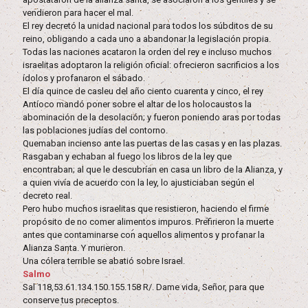
vendieron para hacer el mal.
El rey decretó la unidad nacional para todos los súbditos de su
reino, obligando a cada uno a abandonar la legislación propia.
Todas las naciones acataron la orden del rey e incluso muchos
israelitas adoptaron la religión oficial: ofrecieron sacrificios a los
ídolos y profanaron el sábado.
El día quince de casleu del año ciento cuarenta y cinco, el rey
Antíoco mandó poner sobre el altar de los holocaustos la
abominación de la desolación; y fueron poniendo aras por todas
las poblaciones judías del contorno.
Quemaban incienso ante las puertas de las casas y en las plazas.
Rasgaban y echaban al fuego los libros de la ley que
encontraban; al que le descubrían en casa un libro de la Alianza, y
a quien vivía de acuerdo con la ley, lo ajusticiaban según el
decreto real.
Pero hubo muchos israelitas que resistieron, haciendo el firme
propósito de no comer alimentos impuros. Prefirieron la muerte
antes que contaminarse con aquellos alimentos y profanar la
Alianza Santa. Y murieron.
Una cólera terrible se abatió sobre Israel.
Salmo
Sal 118,53.61.134.150.155.158 R/. Dame vida, Señor, para que
conserve tus preceptos.