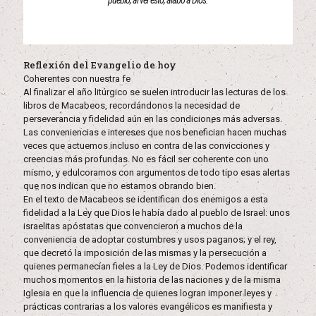
pueblo, al ver esto, alabó a Dios.
Reflexión del Evangelio de hoy
Coherentes con nuestra fe
Al finalizar el año litúrgico se suelen introducir las lecturas de los
libros de Macabeos, recordándonos la necesidad de
perseverancia y fidelidad aún en las condiciones más adversas.
Las conveniencias e intereses que nos benefician hacen muchas
veces que actuemos incluso en contra de las convicciones y
creencias más profundas. No es fácil ser coherente con uno
mismo, y edulcoramos con argumentos de todo tipo esas alertas
que nos indican que no estamos obrando bien.
En el texto de Macabeos se identifican dos enemigos a esta
fidelidad a la Ley que Dios le había dado al pueblo de Israel: unos
israelitas apóstatas que convencieron a muchos de la
conveniencia de adoptar costumbres y usos paganos; y el rey,
que decretó la imposición de las mismas y la persecución a
quienes permanecían fieles a la Ley de Dios. Podemos identificar
muchos momentos en la historia de las naciones y de la misma
Iglesia en que la influencia de quienes logran imponer leyes y
prácticas contrarias a los valores evangélicos es manifiesta y