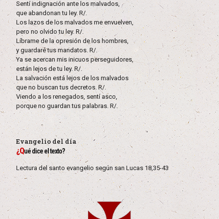
Sentí indignación ante los malvados,
que abandonan tu ley. R/.
Los lazos de los malvados me envuelven,
pero no olvido tu ley. R/.
Líbrame de la opresión de los hombres,
y guardaré tus mandatos. R/.
Ya se acercan mis inicuos perseguidores,
están lejos de tu ley. R/.
La salvación está lejos de los malvados
que no buscan tus decretos. R/.
Viendo a los renegados, sentí asco,
porque no guardan tus palabras. R/.
Evangelio del día
¿Q
ué dice el texto?
Lectura del santo evangelio según san Lucas 18,35-43