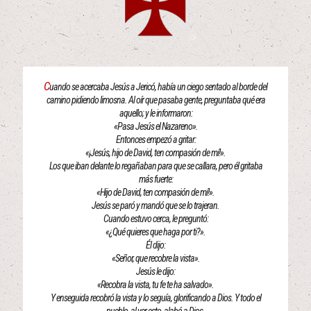
C
uando se acercaba Jesús a Jericó, había un ciego sentado al borde del
camino pidiendo limosna. Al oír que pasaba gente, preguntaba qué era
aquello; y le informaron:
«Pasa Jesús el Nazareno».
Entonces empezó a gritar:
«¡Jesús, hijo de David, ten compasión de mí!».
Los que iban delante lo regañaban para que se callara, pero él gritaba
más fuerte:
«Hijo de David, ten compasión de mí!».
Jesús se paró y mandó que se lo trajeran.
Cuando estuvo cerca, le preguntó:
«¿Qué quieres que haga por ti?».
Él dijo:
«Señor, que recobre la vista».
Jesús le dijo:
«Recobra la vista, tu fe te ha salvado».
Y enseguida recobró la vista y lo seguía, glorificando a Dios. Y todo el