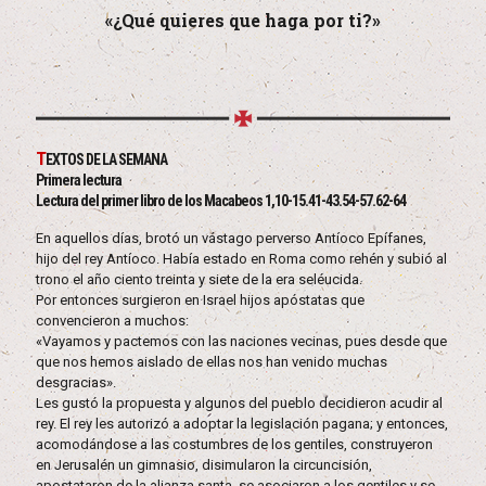
«¿Qué quieres que haga por ti?»
T
EXTOS DE LA SEMANA
Primera lectura
Lectura del primer libro de los Macabeos 1,10-15.41-43.54-57.62-64
En aquellos días, brotó un vástago perverso Antíoco Epífanes,
hijo del rey Antíoco. Había estado en Roma como rehén y subió al
trono el año ciento treinta y siete de la era seléucida.
Por entonces surgieron en Israel hijos apóstatas que
convencieron a muchos:
«Vayamos y pactemos con las naciones vecinas, pues desde que
que nos hemos aislado de ellas nos han venido muchas
desgracias».
Les gustó la propuesta y algunos del pueblo decidieron acudir al
rey. El rey les autorizó a adoptar la legislación pagana; y entonces,
acomodándose a las costumbres de los gentiles, construyeron
en Jerusalén un gimnasio, disimularon la circuncisión,
apostataron de la alianza santa, se asociaron a los gentiles y se