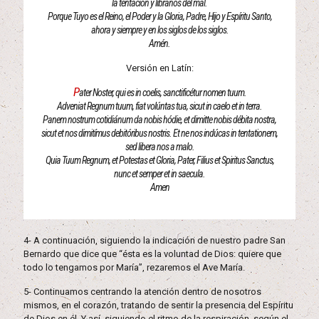
la tentación y líbranos del mal.
Porque Tuyo es el Reino, el Poder y la Gloria, Padre, Hijo y Espíritu Santo,
ahora y siempre y en los siglos de los siglos.
Amén.
Versión en Latín:
P
ater Noster, qui es in coelis, sanctificétur nomen tuum.
Adveniat Regnum tuum, fiat volúntas tua, sicut in caelo et in terra.
Panem nostrum cotidiánum da nobis hódie, et dimitte nobis débita nostra,
sicut et nos dimitímus debitóribus nostris. Et ne nos indúcas in tentationem,
sed libera nos a malo.
Quia Tuum Regnum, et Potestas et Gloria, Pater, Filius et Spiritus Sanctus,
nunc et semper et in saecula.
Amen
4- A continuación, siguiendo la indicación de nuestro padre San
Bernardo que dice que “ésta es la voluntad de Dios: quiere que
todo lo tengamos por María”, rezaremos el Ave María.
5- Continuamos centrando la atención dentro de nosotros
mismos, en el corazón, tratando de sentir la presencia del Espíritu
de Dios en él. Y así, siguiendo el ritmo de la respiración, según el