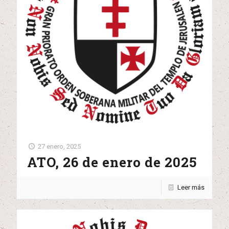
27 enero, 2025
ATO, 26 de enero de 2025
Leer más