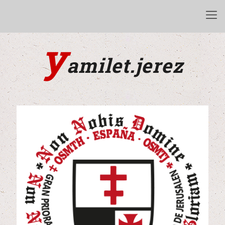
y
amilet.jerez