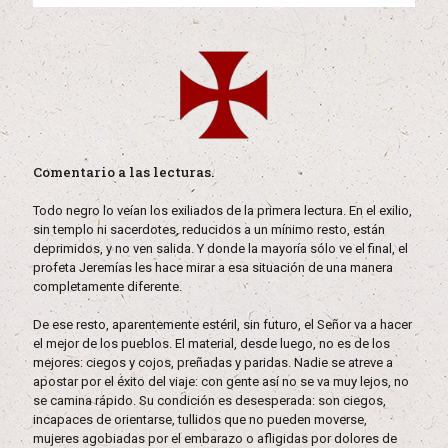
Comentario a las lecturas.
Todo negro lo veían los exiliados de la primera lectura. En el exilio,
sin templo ni sacerdotes, reducidos a un mínimo resto, están
deprimidos, y no ven salida. Y donde la mayoría sólo ve el final, el
profeta Jeremías les hace mirar a esa situación de una manera
completamente diferente.
De ese resto, aparentemente estéril, sin futuro, el Señor va a hacer
el mejor de los pueblos. El material, desde luego, no es de los
mejores: ciegos y cojos, preñadas y paridas. Nadie se atreve a
apostar por el éxito del viaje: con gente así no se va muy lejos, no
se camina rápido. Su condición es desesperada: son ciegos,
incapaces de orientarse, tullidos que no pueden moverse,
mujeres agobiadas por el embarazo o afligidas por dolores de