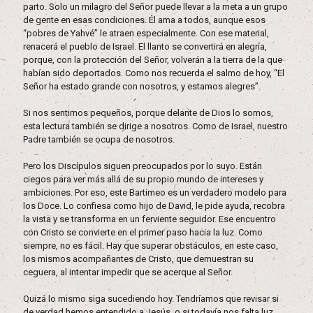
parto. Solo un milagro del Señor puede llevar a la meta a un grupo
de gente en esas condiciones. Él ama a todos, aunque esos
“pobres de Yahvé” le atraen especialmente. Con ese material,
renacerá el pueblo de Israel. El llanto se convertirá en alegría,
porque, con la protección del Señor, volverán a la tierra de la que
habían sido deportados. Como nos recuerda el salmo de hoy, “El
Señor ha estado grande con nosotros, y estamos alegres”.
Si nos sentimos pequeños, porque delante de Dios lo somos,
esta lectura también se dirige a nosotros. Como de Israel, nuestro
Padre también se ocupa de nosotros.
Pero los Discípulos siguen preocupados por lo suyo. Están
ciegos para ver más allá de su propio mundo de intereses y
ambiciones. Por eso, este Bartimeo es un verdadero modelo para
los Doce. Lo confiesa como hijo de David, le pide ayuda, recobra
la vista y se transforma en un ferviente seguidor. Ese encuentro
con Cristo se convierte en el primer paso hacia la luz. Como
siempre, no es fácil. Hay que superar obstáculos, en este caso,
los mismos acompañantes de Cristo, que demuestran su
ceguera, al intentar impedir que se acerque al Señor.
Quizá lo mismo siga sucediendo hoy. Tendríamos que revisar si
de verdad hemos entendido a Jesús, o si todavía nos falta luz