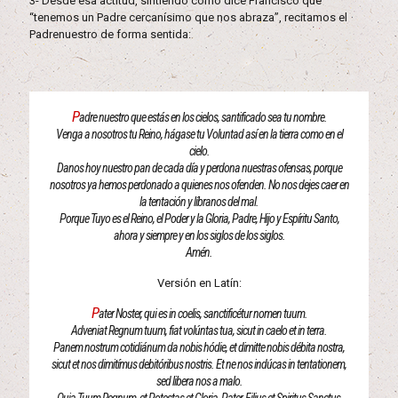
3- Desde esa actitud, sintiendo como dice Francisco que
“tenemos un Padre cercanísimo que nos abraza”, recitamos el
Padrenuestro de forma sentida:
P
adre nuestro que estás en los cielos, santificado sea tu nombre.
Venga a nosotros tu Reino, hágase tu Voluntad así en la tierra como en el
cielo.
Danos hoy nuestro pan de cada día y perdona nuestras ofensas, porque
nosotros ya hemos perdonado a quienes nos ofenden. No nos dejes caer en
la tentación y líbranos del mal.
Porque Tuyo es el Reino, el Poder y la Gloria, Padre, Hijo y Espíritu Santo,
ahora y siempre y en los siglos de los siglos.
Amén.
Versión en Latín:
P
ater Noster, qui es in coelis, sanctificétur nomen tuum.
Adveniat Regnum tuum, fiat volúntas tua, sicut in caelo et in terra.
Panem nostrum cotidiánum da nobis hódie, et dimitte nobis débita nostra,
sicut et nos dimitímus debitóribus nostris. Et ne nos indúcas in tentationem,
sed libera nos a malo.