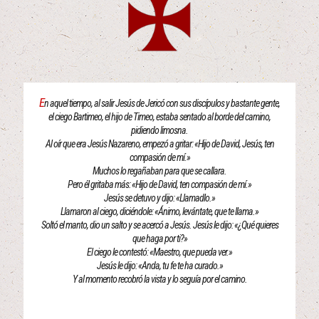
E
n aquel tiempo, al salir Jesús de Jericó con sus discípulos y bastante gente,
el ciego Bartimeo, el hijo de Timeo, estaba sentado al borde del camino,
pidiendo limosna.
Al oír que era Jesús Nazareno, empezó a gritar: «Hijo de David, Jesús, ten
compasión de mí.»
Muchos lo regañaban para que se callara.
Pero él gritaba más: «Hijo de David, ten compasión de mí.»
Jesús se detuvo y dijo: «Llamadlo.»
Llamaron al ciego, diciéndole: «Ánimo, levántate, que te llama.»
Soltó el manto, dio un salto y se acercó a Jesús. Jesús le dijo: «¿Qué quieres
que haga por ti?»
El ciego le contestó: «Maestro, que pueda ver.»
Jesús le dijo: «Anda, tu fe te ha curado.»
Y al momento recobró la vista y lo seguía por el camino.