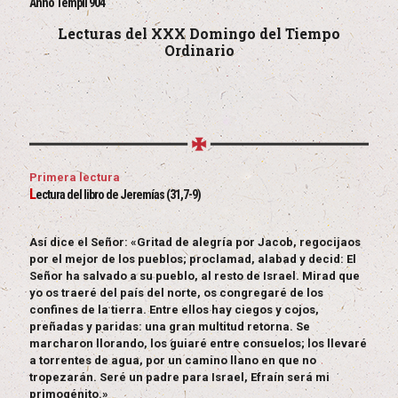
Anno Templi 904
Lecturas del XXX Domingo del Tiempo
Ordinario
Primera lectura
L
ectura del libro de Jeremías (31,7-9)
Así dice el Señor: «Gritad de alegría por Jacob, regocijaos
por el mejor de los pueblos; proclamad, alabad y decid: El
Señor ha salvado a su pueblo, al resto de Israel. Mirad que
yo os traeré del país del norte, os congregaré de los
confines de la tierra. Entre ellos hay ciegos y cojos,
preñadas y paridas: una gran multitud retorna. Se
marcharon llorando, los guiaré entre consuelos; los llevaré
a torrentes de agua, por un camino llano en que no
tropezarán. Seré un padre para Israel, Efraín será mi
primogénito.»