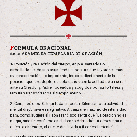
F
ORMULA ORACIONAL
de la ASAMBLEA TEMPLARIA DE ORACIÓN
1- Posición y relajación del cuerpo, en pie, sentados o
arrodillados cada uno asumiendo la postura que favorezca más
su concentración. Lo importante, independientemente de la
posición que se adopte, es colocarnos con la actitud de un ser
ante su Creador y Padre, rodeados y acogidos por su fortaleza y
ternura y transportados al tiempo eterno.
2- Cerrar los ojos. Calmar toda emoción. Silenciar toda actividad
mental discursiva e imaginativa. Alcanzar el máximo de intensidad
para, como sugiere el Papa Francisco sentir que “La oración no es
magia, sino un confiarse en el abrazo del Padre. Tú debes orar a
quien te engendró, al que te dio la vida a ti concretamente”.