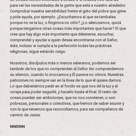
para ver las necesidades de la gente que está a nuestro alrededor.
Comprobar nuestra sensibilidad frente al grito del pobre que gime
y pide ayuda, por ejemplo. ¿Escuchamos al que se tambalea
porque no ve la luz, o fingimos no oírlo? ¿Lo silenciamos, quizá
porque tengamos otras cosas más importantes que hacer? El que
cree que hay algo más importante que detenerse, escuchar,
comprender y ayudar a quien desea encontrarse con el Señor,
éste, incluso si cumple a la perfección todas las prácticas
religiosas, sigue estando ciego.
Nosotros, discípulos más o menos veteranos, podemos ser
también de los que no comprenden al Señor. No comprendemos
su silencio, cuando lo invocamos y Él parece no oírnos. Nuestras
peticiones no siempre van en la línea de lo que él quiere darnos.
Lo que deberíamos pedir en el fondo es que nos dé la luz y el
coraje para poder seguirle, y hacerlo hasta el final. El resto de
cosas pueden ser ambiciones, que no nos convienen, o son
pobrezas, personales o colectivas, que hemos de saber asumir y
con la que tenemos que reconciliarnos, para ser compañeros de
camino de Jesús.
NNDNN