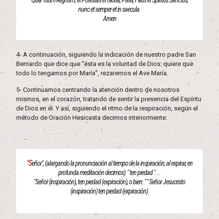
Quia Tuum Regnum, et Potestas et Gloria, Pater, Filius et Spiritus Sanctus,
nunc et semper et in saecula.
Amen
4- A continuación, siguiendo la indicación de nuestro padre San
Bernardo que dice que “ésta es la voluntad de Dios: quiere que
todo lo tengamos por María”, rezaremos el Ave María.
5- Continuamos centrando la atención dentro de nosotros
mismos, en el corazón, tratando de sentir la presencia del Espíritu
de Dios en él. Y así, siguiendo el ritmo de la respiración, según el
método de Oración Hesicasta decimos interiormente:
"S
eñor", (alargando la pronunciación al tiempo de la inspiración; al expirar, en
profunda meditación decimos): " ten piedad "....
"Señor (inspiración), ten piedad (expiración), o bien: " " Señor Jesucristo
(inspiración) ten piedad (expiración).