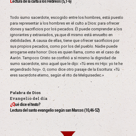
L
ectura de la carta a los Hebreos (5,1-6)
Todo sumo sacerdote, escogido entre los hombres, está puesto
para representar a los hombres en el culto a Dios: para ofrecer
dones y sacrificios por los pecados. Él puede comprender a los
ignorantes y extraviados, ya que él mismo está envuelto en
debilidades. A causa de ellas, tiene que ofrecer sacrificios por
sus propios pecados, como por los del pueblo. Nadie puede
arrogarse este honor: Dios es quien llama, como en el caso de
Aarón. Tampoco Cristo se confirió a sí mismo la dignidad de
sumo sacerdote, sino aquel que le dijo: «Tú eres mi Hijo: yo te he
engendrado hoy». O, como dice otro pasaje de la Escritura: «Tú
eres sacerdote eterno, según el rito de Melquisedec.»
Palabra de Dios
Evangelio del día
¿Q
ué dice el texto?
Lectura del santo evangelio según san Marcos (10,46-52)