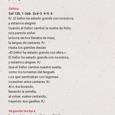
Salmo
Sal 125, 1-2ab. 2cd-3. 4-5. 6
R/. El Señor ha estado grande con nosotros,
y estamos alegres
Cuando el Señor cambió la suerte de Sión,
nos parecía soñar:
la boca se nos llenaba de risas,
la lengua de cantares. R/.
Hasta los gentiles decían:
«El Señor ha estado grande con ellos.»
El Señor ha estado grande con nosotros,
y estamos alegres. R/.
Que el Señor cambie nuestra suerte,
como los torrentes del Negueb.
Los que sembraban con lágrimas
cosechan entre cantares. R/.
Al ir, iba llorando,
llevando la semilla;
al volver, vuelve cantando,
trayendo sus gavillas. R/.
Segunda lectura