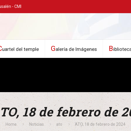
usalén - CMI
C
G
B
uartel del temple
alería de Imágenes
ibliotec
TO, 18 de febrero de 
Home
Noticias
ato
ATO, 18 de febrero de 2024