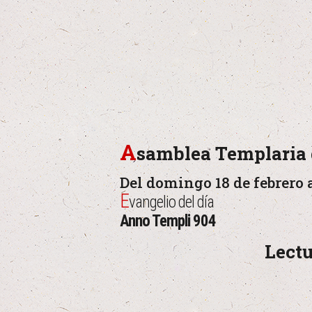
A
samblea Templaria 
Del domingo 18 de febrero a
E
vangelio del día
Anno Templi 904
Lectu