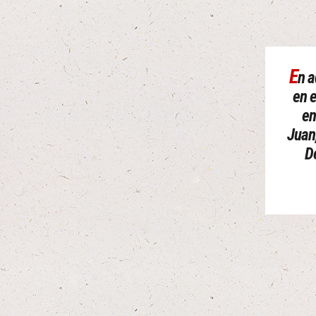
E
n a
en e
en
Juan,
D