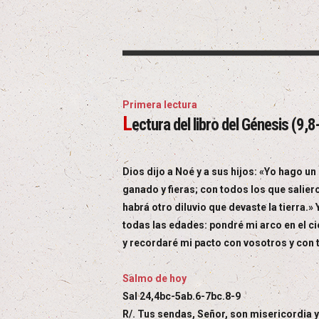
Primera lectura
L
ectura del libro del Génesis (9,8
Dios dijo a Noé y a sus hijos: «Yo hago 
ganado y fieras; con todos los que salieron
habrá otro diluvio que devaste la tierra.»
todas las edades: pondré mi arco en el cie
y recordaré mi pacto con vosotros y con to
Salmo de hoy
Sal 24,4bc-5ab.6-7bc.8-9
R/. Tus sendas, Señor, son misericordia y