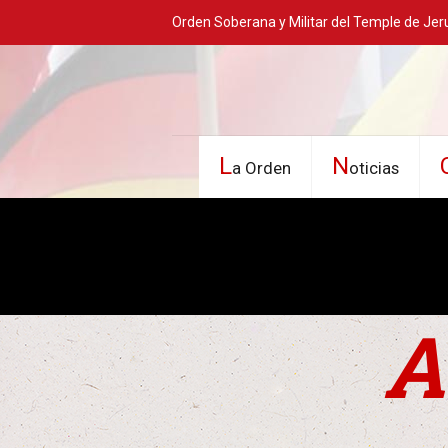
Orden Soberana y Militar del Temple de Jer
L
N
a Orden
oticias
A