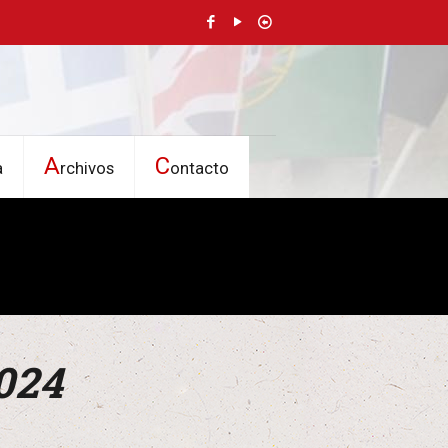
A
C
a
rchivos
ontacto
2024