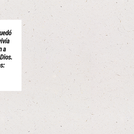
quedó
vivía
n a
 Dios.
s: