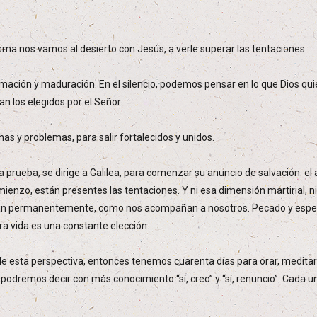
ma nos vamos al desierto con Jesús, a verle superar las tentaciones.
ormación y maduración. En el silencio, podemos pensar en lo que Dios qu
n los elegidos por el Señor.
as y problemas, para salir fortalecidos y unidos.
a prueba, se dirige a Galilea, para comenzar su anuncio de salvación: el 
omienzo, están presentes las tentaciones. Y ni esa dimensión martirial
ñan permanentemente, como nos acompañan a nosotros. Pecado y esper
a vida es una constante elección.
e esta perspectiva, entonces tenemos cuarenta días para orar, meditar
 podremos decir con más conocimiento “sí, creo” y “sí, renuncio”. Cada