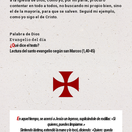
a la Iglesia de Dios, como yo, por mi parte, procuro
contentar en todo a todos, no buscando mi propio bien, sino
el de la mayoría, para que se salven. Seguid mi ejemplo,
como yo sigo el de Cristo.
Palabra de Dios
Evangelio del día
¿Q
ué dice el texto?
Lectura del santo evangelio según san Marcos (1,40-45)
E
n aquel tiempo, se acercó a Jesús un leproso, suplicándole de rodillas: «Si
quieres, puedes limpiarme.»
Sintiendo lástima, extendió la mano y lo tocó, diciendo: «Quiero: queda