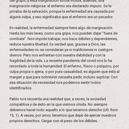
del grupo, y esta marginación social incluía, además, una
marginación religiosa: el enfermo era declarado impuro. Se le
privaba de la salvación, porque la enfermedad era causada por
alguna culpa, y eso significaba que el enfermo era un pecador.
En realidad, la enfermedad siempre tiene algo de marginación.
Hasta las más leves, como una gripe, nos pueden dejar “fuera de
combate”. Nos impide trabajar, nos hace débiles y dependientes,
reduce nuestra libertad. Es verdad que, gracias a Dios, las
enfermedades no se consideran ya ni maldiciones ni castigos
divinos. Pero nos enfrentan con nuestra debilidad y con la
fragilidad de la vida. La reciente pandemia del covid nos lo ha
recordado a toda la humanidad. El enfermo, físico o psíquico, por
culpa propia o ajena, o por pura casualidad, es alguien que está al
margen y que para sobrevivir necesita pedir, incluso suplicar. Con
esa situación de necesidad nos podemos sentir todos
identificados.
Pablo nos recuerda una realidad que, a veces, la sociedad
competitiva y de éxito en la que vivimos olvida. No siempre
debemos hacer todo aquello a lo que tenemos derecho (cfr. Rom
15, 1). A veces, por amor, tenemos que dejar de ejercer nuestros
propios derechos. Cargar con el peso de los débiles.