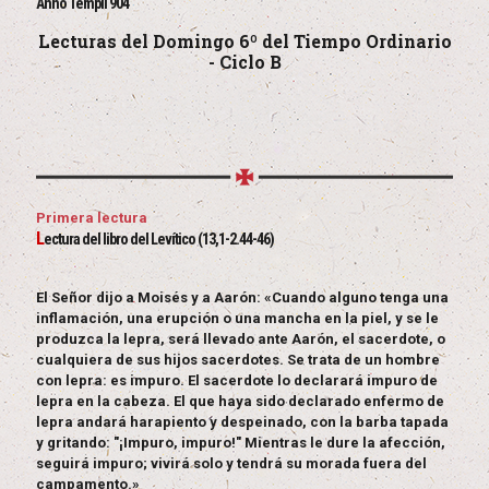
Anno Templi 904
Lecturas del Domingo 6º del Tiempo Ordinario
- Ciclo B
Primera lectura
L
ectura del libro del Levítico (13,1-2.44-46)
El Señor dijo a Moisés y a Aarón: «Cuando alguno tenga una
inflamación, una erupción o una mancha en la piel, y se le
produzca la lepra, será llevado ante Aarón, el sacerdote, o
cualquiera de sus hijos sacerdotes. Se trata de un hombre
con lepra: es impuro. El sacerdote lo declarará impuro de
lepra en la cabeza. El que haya sido declarado enfermo de
lepra andará harapiento y despeinado, con la barba tapada
y gritando: "¡Impuro, impuro!" Mientras le dure la afección,
seguirá impuro; vivirá solo y tendrá su morada fuera del
campamento.»