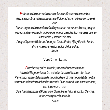
P
adre nuestro que estás en los cielos, santificado sea tu nombre.
Venga a nosotros tu Reino, hágase tu Voluntad así en la tierra como en el
cielo.
Danos hoy nuestro pan de cada día y perdona nuestras ofensas, porque
nosotros ya hemos perdonado a quienes nos ofenden. No nos dejes caer en
la tentación y líbranos del mal.
Porque Tuyo es el Reino, el Poder y la Gloria, Padre, Hijo y Espíritu Santo,
ahora y siempre y en los siglos de los siglos.
Amén.
Versión en Latín:
P
ater Noster, qui es in coelis, sanctificétur nomen tuum.
Adveniat Regnum tuum, fiat volúntas tua, sicut in caelo et in terra.
Panem nostrum cotidiánum da nobis hódie, et dimitte nobis débita nostra,
sicut et nos dimitímus debitóribus nostris. Et ne nos indúcas in tentationem,
sed libera nos a malo.
Quia Tuum Regnum, et Potestas et Gloria, Pater, Filius et Spiritus Sanctus,
nunc et semper et in saecula.
Amen