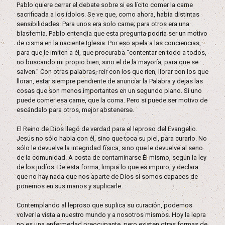
Pablo quiere cerrar el debate sobre si es lícito comer la carne
sacrificada a los ídolos. Se ve que, como ahora, había distintas
sensibilidades. Para unos era solo carne; para otros era una
blasfemia. Pablo entendía que esta pregunta podría ser un motivo
de cisma en la naciente Iglesia. Por eso apela a las conciencias,
para que le imiten a él, que procuraba “contentar en todo a todos,
no buscando mi propio bien, sino el de la mayoría, para que se
salven.” Con otras palabras, reír con los que ríen, llorar con los que
lloran, estar siempre pendiente de anunciar la Palabra y dejas las
cosas que son menos importantes en un segundo plano. Si uno
puede comer esa carne, que la coma. Pero si puede ser motivo de
escándalo para otros, mejor abstenerse.
El Reino de Dios llegó de verdad para el leproso del Evangelio.
Jesús no sólo habla con él, sino que toca su piel, para curarlo. No
sólo le devuelve la integridad física, sino que le devuelve al seno
de la comunidad. A costa de contaminarse Él mismo, según la ley
de los judíos. De esta forma, limpia lo que es impuro, y declara
que no hay nada que nos aparte de Dios si somos capaces de
ponernos en sus manos y suplicarle.
Contemplando al leproso que suplica su curación, podemos
volver la vista a nuestro mundo y a nosotros mismos. Hoy la lepra
no es una enfermedad preocupante, pero existen otras formas de