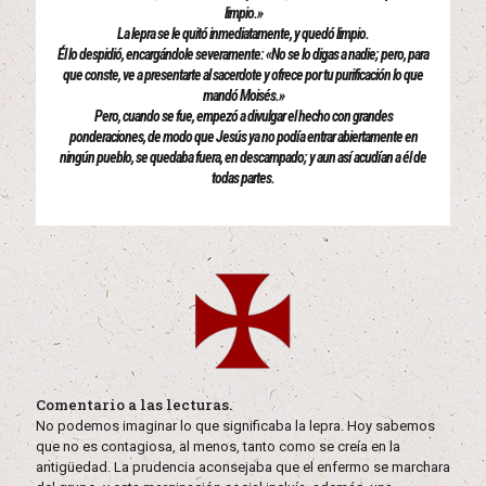
limpio.»
La lepra se le quitó inmediatamente, y quedó limpio.
Él lo despidió, encargándole severamente: «No se lo digas a nadie; pero, para
que conste, ve a presentarte al sacerdote y ofrece por tu purificación lo que
mandó Moisés.»
Pero, cuando se fue, empezó a divulgar el hecho con grandes
ponderaciones, de modo que Jesús ya no podía entrar abiertamente en
ningún pueblo, se quedaba fuera, en descampado; y aun así acudían a él de
todas partes.
Comentario a las lecturas.
No podemos imaginar lo que significaba la lepra. Hoy sabemos
que no es contagiosa, al menos, tanto como se creía en la
antigüedad. La prudencia aconsejaba que el enfermo se marchara