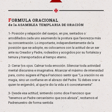
F
ORMULA ORACIONAL
de la ASAMBLEA TEMPLARIA DE ORACIÓN
1- Posición y relajación del cuerpo, en pie, sentados o
arrodillados cada uno asumiendo la postura que favorezca más
su concentración. Lo importante, independientemente de la
posición que se adopte, es colocarnos con la actitud de un ser
ante su Creador y Padre, rodeados y acogidos por su fortaleza y
ternura y transportados al tiempo eterno.
2- Cerrar los ojos. Calmar toda emoción. Silenciar toda actividad
mental discursiva e imaginativa. Alcanzar el máximo de intensidad
para, como sugiere el Papa Francisco sentir que “La oración no es
magia, sino un confiarse en el abrazo del Padre. Tú debes orar a
quien te engendró, al que te dio la vida a ti concretamente”.
3- Desde esa actitud, sintiendo como dice Francisco que
“tenemos un Padre cercanísimo que nos abraza”, recitamos el
Padrenuestro de forma sentida: