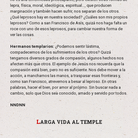
lepra, física, moral, ideológica, espiritual…, que producen
marginación y también hacen sufrir, nos separan de los otros.
¿Qué leprosos hay en nuestra sociedad? ¿Cuáles son mis propios
leprosos? Como a san Francisco de Asís, quizá nos haga falta un
roce con uno de esos leprosos, para cambiar nuestra forma de
ver las cosas.
Hermanos templarios:
¿Podemos sentir lástima,
compadecernos de los sufrimientos de los otros? Quizá
tengamos diversos grados de compasión, algunos hechos nos
afecten más que otros. El ejemplo de Jesús nos recuerda que la
compasión está bien, pero no es suficiente. Nos debe mover a la
acción, a mancharnos las manos, a traspasar esas fronteras y,
como san Francisco, atrevernos a besar al leproso. En otras
palabras, hacer el bien, por amor al prójimo. Sin buscar nada a
cambio, solo que Dios sea conocido, amado y servido por todos.
NNDNN
L
ARGA VIDA AL TEMPLE