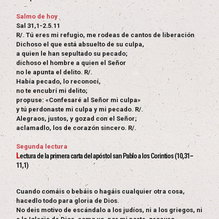
Salmo de hoy
Sal 31,1-2.5.11
R/. Tú eres mi refugio, me rodeas de cantos de liberación
Dichoso el que está absuelto de su culpa,
a quien le han sepultado su pecado;
dichoso el hombre a quien el Señor
no le apunta el delito. R/.
Había pecado, lo reconocí,
no te encubrí mi delito;
propuse: «Confesaré al Señor mi culpa»
y tú perdonaste mi culpa y mi pecado. R/.
Alegraos, justos, y gozad con el Señor;
aclamadlo, los de corazón sincero. R/.
Segunda lectura
L
ectura de la primera carta del apóstol san Pablo a los Corintios (10,31–
11,1)
Cuando comáis o bebáis o hagáis cualquier otra cosa,
hacedlo todo para gloria de Dios.
No deis motivo de escándalo a los judíos, ni a los griegos, ni