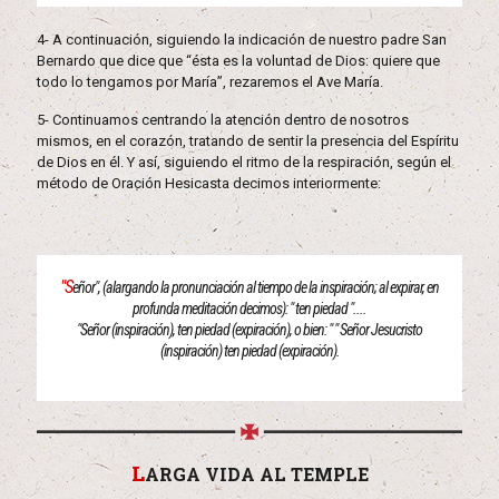
4- A continuación, siguiendo la indicación de nuestro padre San
Bernardo que dice que “ésta es la voluntad de Dios: quiere que
todo lo tengamos por María”, rezaremos el Ave María.
5- Continuamos centrando la atención dentro de nosotros
mismos, en el corazón, tratando de sentir la presencia del Espíritu
de Dios en él. Y así, siguiendo el ritmo de la respiración, según el
método de Oración Hesicasta decimos interiormente:
"S
eñor", (alargando la pronunciación al tiempo de la inspiración; al expirar, en
profunda meditación decimos): " ten piedad "....
"Señor (inspiración), ten piedad (expiración), o bien: " " Señor Jesucristo
(inspiración) ten piedad (expiración).
L
ARGA VIDA AL TEMPLE