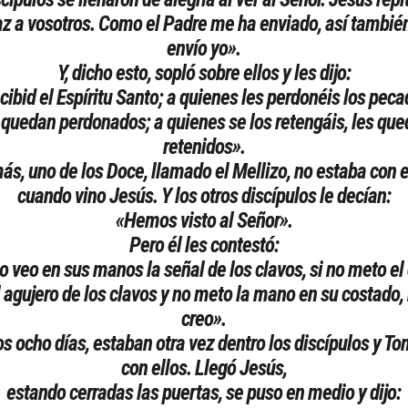
z a vosotros. Como el Padre me ha enviado, así tambié
envío yo».
Y, dicho esto, sopló sobre ellos y les dijo:
cibid el Espíritu Santo; a quienes les perdonéis los peca
 quedan perdonados; a quienes se los retengáis, les qu
retenidos».
ás, uno de los Doce, llamado el Mellizo, no estaba con e
cuando vino Jesús. Y los otros discípulos le decían:
«Hemos visto al Señor».
Pero él les contestó:
no veo en sus manos la señal de los clavos, si no meto el
l agujero de los clavos y no meto la mano en su costado, 
creo».
os ocho días, estaban otra vez dentro los discípulos y T
con ellos. Llegó Jesús,
estando cerradas las puertas, se puso en medio y dijo: