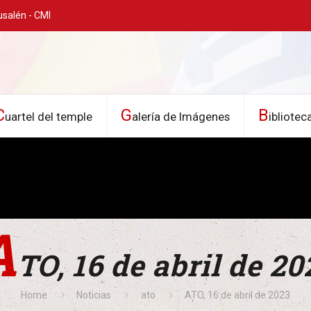
usalén - CMI
C
G
B
uartel del temple
alería de Imágenes
ibliotec
A
TO, 16 de abril de 20
Home
Noticias
ato
ATO, 16 de abril de 2023