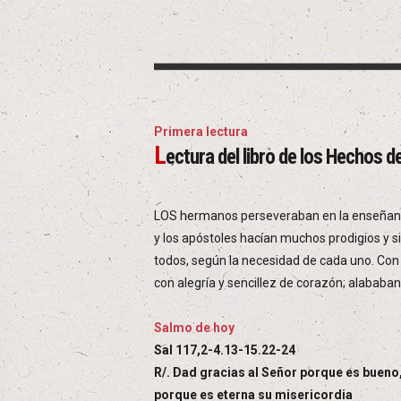
Primera lectura
L
ectura del libro de los Hechos d
LOS hermanos perseveraban en la enseñanza 
y los apóstoles hacían muchos prodigios y s
todos, según la necesidad de cada uno. Con 
con alegría y sencillez de corazón; alababan 
Salmo de hoy
Sal 117,2-4.13-15.22-24
R/. Dad gracias al Señor porque es bueno
porque es eterna su misericordia