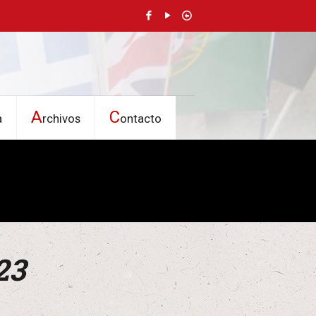
A
C
a
rchivos
ontacto
23