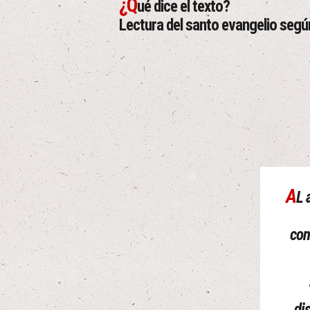
¿Q
ué dice el texto?
Lectura del santo evangelio segú
A
L 
con
di