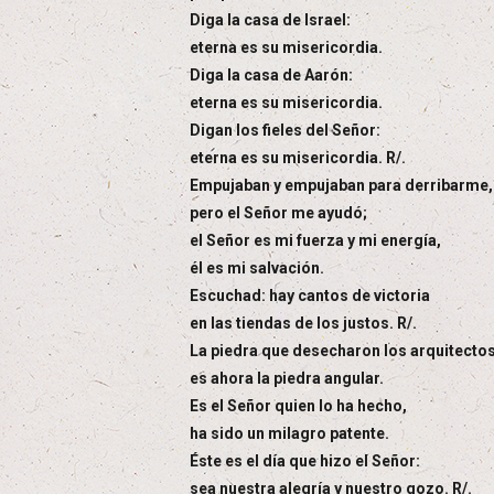
Diga la casa de Israel:
eterna es su misericordia.
Diga la casa de Aarón:
eterna es su misericordia.
Digan los fieles del Señor:
eterna es su misericordia. R/.
Empujaban y empujaban para derribarme,
pero el Señor me ayudó;
el Señor es mi fuerza y mi energía,
él es mi salvación.
Escuchad: hay cantos de victoria
en las tiendas de los justos. R/.
La piedra que desecharon los arquitecto
es ahora la piedra angular.
Es el Señor quien lo ha hecho,
ha sido un milagro patente.
Éste es el día que hizo el Señor:
sea nuestra alegría y nuestro gozo. R/.