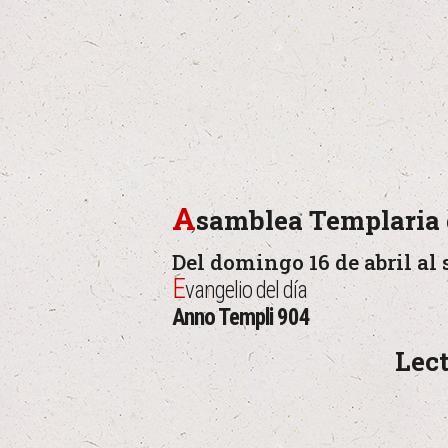
A
samblea Templaria 
Del domingo 16 de abril al 
E
vangelio del día
Anno Templi 904
Lect