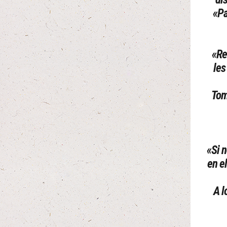
«Pa
«Re
les
Tom
«Si 
en e
A l