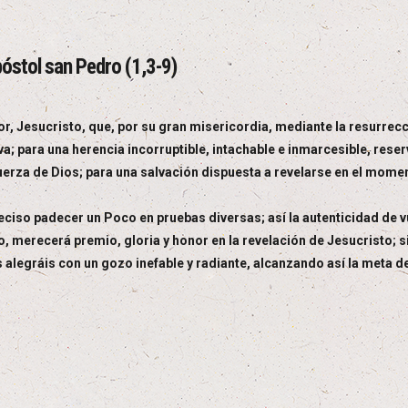
póstol san Pedro (1,3-9)
, Jesucristo, que, por su gran misericordia, mediante la resurrecc
; para una herencia incorruptible, intachable e inmarcesible, reserv
fuerza de Dios; para una salvación dispuesta a revelarse en el momen
eciso padecer un Poco en pruebas diversas; así la autenticidad de v
, merecerá premio, gloria y honor en la revelación de Jesucristo; sin
s alegráis con un gozo inefable y radiante, alcanzando así la meta de