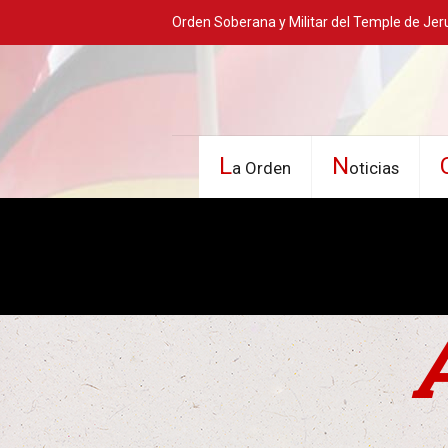
Orden Soberana y Militar del Temple de Jer
L
N
a Orden
oticias