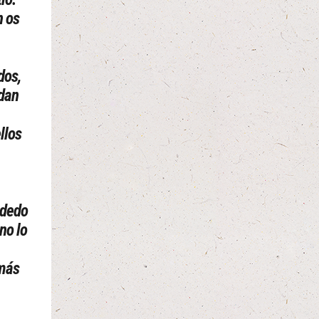
n os
dos,
edan
llos
 dedo
no lo
omás