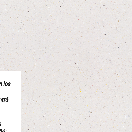
n los
ntró
s
ió: