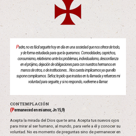
P
adre, no es fácil seguirte hoy en día en una sociedad que nos ofrece de todo,
y de forma estudiada para que la queramos. Comodidades, caprichos,
consumismo, relativismo ante los problemas, individualismo, desconfianza
en el prójimo, dejación de obligaciones para con nuestros hermanos en
manos de otros, o de instituciones… Nos cuesta implicarnos ya que ello
supone complicarnos. Señor, te pido que insistas en tu llamada y refuerces mi
voluntad para seguirte, y si no respondo, vuélveme a llamar.
CONTEMPLACIÓN
(P
ermaneced en mi amor, Jn 15,9)
Acepta la mirada del Dios que te ama. Acepta tus nuevos ojos
para mirar al ser humano, al mundo, para verle a él y conocer su
voluntad. No es momento de preguntas sino de permanecer en