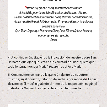
P
ater Noster, qui es in coelis, sanctificétur nomen tuum.
Adveniat Regnum tuum, fiat volúntas tua, sicut in caelo et in terra.
Panem nostrum cotidiánum da nobis hódie, et dimitte nobis débita nostra,
sicut et nos dimitímus debitóribus nostris. Et ne nos indúcas in tentationem,
sed libera nos a malo.
Quia Tuum Regnum, et Potestas et Gloria, Pater, Filius et Spiritus Sanctus,
nunc et semper et in saecula.
Amen
4- A continuación, siguiendo la indicación de nuestro padre San
Bernardo que dice que “ésta es la voluntad de Dios: quiere que
todo lo tengamos por María”, rezaremos el Ave María.
5- Continuamos centrando la atención dentro de nosotros
mismos, en el corazón, tratando de sentir la presencia del Espíritu
de Dios en él. Y así, siguiendo el ritmo de la respiración, según el
método de Oración Hesicasta decimos interiormente: