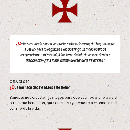
¿M
e he preguntado alguna vez qué he recibido de la vida, de Dios, por seguir
a Jesús? ¿Acaso es gracias a ello que tengo un modo nuevo de
comprenderme a mí mismo? ¿Una forma distinta de ver a los demás y
relacionarme? ¿una forma distinta de entender la fraternidad?
ORACIÓN
¿Q
ué me hace decirle a Dios este texto?
Señor, tú nos creaste hijos tuyos para que seamos el uno para el
otro como hermanos, para que nos ayudemos y alentemos en el
camino de la vida.