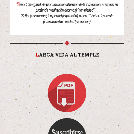
"S
eñor", (alargando la pronunciación al tiempo de la inspiración; al expirar, en
profunda meditación decimos): " ten piedad "....
"Señor (inspiración), ten piedad (expiración), o bien: " " Señor Jesucristo
(inspiración) ten piedad (expiración).
L
ARGA VIDA AL TEMPLE