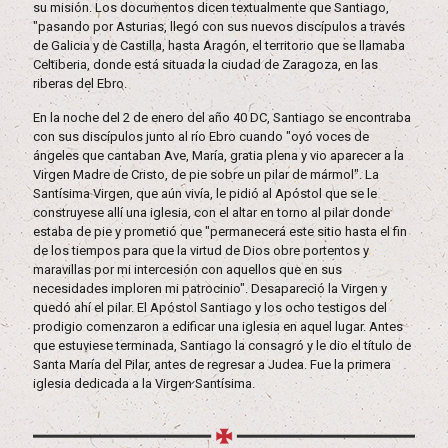
su misión. Los documentos dicen textualmente que Santiago,
"pasando por Asturias, llegó con sus nuevos discípulos a través
de Galicia y de Castilla, hasta Aragón, el territorio que se llamaba
Celtiberia, donde está situada la ciudad de Zaragoza, en las
riberas del Ebro.
En la noche del 2 de enero del año 40 DC, Santiago se encontraba
con sus discípulos junto al río Ebro cuando "oyó voces de
ángeles que cantaban Ave, María, gratia plena y vio aparecer a la
Virgen Madre de Cristo, de pie sobre un pilar de mármol". La
Santísima Virgen, que aún vivía, le pidió al Apóstol que se le
construyese allí una iglesia, con el altar en torno al pilar donde
estaba de pie y prometió que "permanecerá este sitio hasta el fin
de los tiempos para que la virtud de Dios obre portentos y
maravillas por mi intercesión con aquellos que en sus
necesidades imploren mi patrocinio". Desapareció la Virgen y
quedó ahí el pilar. El Apóstol Santiago y los ocho testigos del
prodigio comenzaron a edificar una iglesia en aquel lugar. Antes
que estuviese terminada, Santiago la consagró y le dio el título de
Santa María del Pilar, antes de regresar a Judea. Fue la primera
iglesia dedicada a la Virgen Santísima.