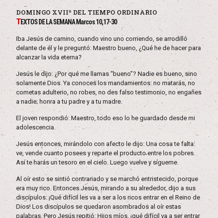
DOMINGO XVIIº DEL TIEMPO ORDINARIO
T
EXTOS DE LA SEMANA Marcos 10,17-30
Iba Jesús de camino, cuando vino uno corriendo, se arrodilló
delante de él y le preguntó: Maestro bueno, ¿Qué he de hacer para
alcanzar la vida eterna?
Jesús le dijo: ¿Por qué me llamas “bueno”? Nadie es bueno, sino
solamente Dios. Ya conoces los mandamientos: no matarás, no
cometas adulterio, no robes, no des falso testimonio, no engañes
a nadie; honra a tu padre y a tu madre.
El joven respondió: Maestro, todo eso lo he guardado desde mi
adolescencia.
Jesús entonces, mirándolo con afecto le dijo: Una cosa te falta:
ve, vende cuanto posees y reparte el producto entre los pobres.
Así te harás un tesoro en el cielo. Luego vuelve y sígueme.
Al oír esto se sintió contrariado y se marchó entristecido, porque
era muy rico. Entonces Jesús, mirando a su alrededor, dijo a sus
discípulos: ¡Qué difícil les va a ser a los ricos entrar en el Reino de
Dios! Los discípulos se quedaron asombrados al oír estas
palabras. Pero Jesús repitió: Hijos míos, ¡qué difícil va a ser entrar