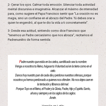
2- Cerrar los ojos. Calmar toda emoción. Silenciar toda actividad
mental discursiva e imaginativa. Alcanzar el máximo de intensidad
para, como sugiere el Papa Francisco sentir que “La oración no es
magia, sino un confiarse en el abrazo del Padre. Tú debes orar a
quien te engendró, al que te dio la vida a ti concretamente”.
3- Desde esa actitud, sintiendo como dice Francisco que
“tenemos un Padre cercanísimo que nos abraza”, recitamos el
Padrenuestro de forma sentida:
P
adre nuestro que estás en los cielos, santificado sea tu nombre.
Venga a nosotros tu Reino, hágase tu Voluntad así en la tierra como en el
cielo.
Danos hoy nuestro pan de cada día y perdona nuestras ofensas, porque
nosotros ya hemos perdonado a quienes nos ofenden. No nos dejes caer en
la tentación y líbranos del mal.
Porque Tuyo es el Reino, el Poder y la Gloria, Padre, Hijo y Espíritu Santo,
ahora y siempre y en los siglos de los siglos.
Amén.
Versión en Latín: