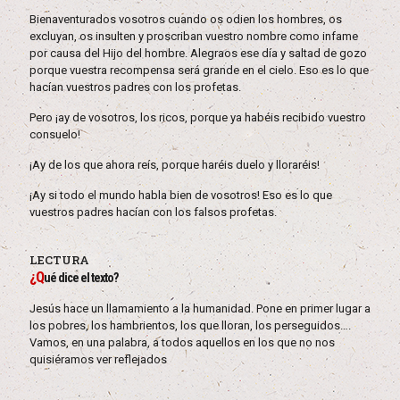
Bienaventurados vosotros cuando os odien los hombres, os
excluyan, os insulten y proscriban vuestro nombre como infame
por causa del Hijo del hombre. Alegraos ese día y saltad de gozo
porque vuestra recompensa será grande en el cielo. Eso es lo que
hacían vuestros padres con los profetas.
Pero ¡ay de vosotros, los ricos, porque ya habéis recibido vuestro
consuelo!
¡Ay de los que ahora reís, porque haréis duelo y lloraréis!
¡Ay si todo el mundo habla bien de vosotros! Eso es lo que
vuestros padres hacían con los falsos profetas.
LECTURA
¿Q
ué dice el texto?
Jesús hace un llamamiento a la humanidad. Pone en primer lugar a
los pobres, los hambrientos, los que lloran, los perseguidos….
Vamos, en una palabra, a todos aquellos en los que no nos
quisiéramos ver reflejados