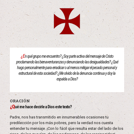
¿E
n qué grupo me encuentro? ¿Soy parte activa del mensaje de Cristo
proclamando las bienaventuranzas y denunciando las desigualdades? ¿Qué
hago personalmente para erradicar o al menos mitigar el pecado personal y
estructural de esta sociedad? ¿Me olvido de la denuncia continua y doy la
espalda a Dios?
ORACIÓN
¿Q
ué me hace decirle a Dios este texto?
Padre, nos has transmitido en innumerables ocasiones tu
predilección por los más pobres, pero la verdad nos cuesta
entender tu mensaje. ¡Con lo fácil que resulta estar del lado de los