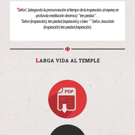
"S
eñor", (alargando la pronunciación al tiempo de la inspiración; al expirar, en
profunda meditación decimos): " ten piedad "....
"Señor (inspiración), ten piedad (expiración), o bien: " " Señor Jesucristo
(inspiración) ten piedad (expiración).
L
ARGA VIDA AL TEMPLE