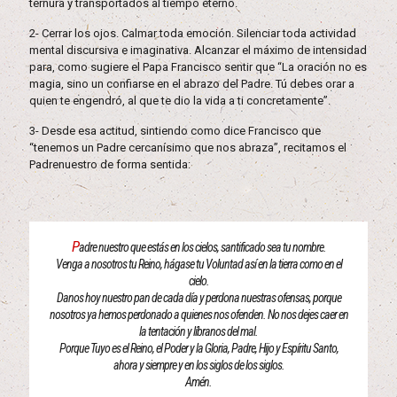
ternura y transportados al tiempo eterno.
2- Cerrar los ojos. Calmar toda emoción. Silenciar toda actividad
mental discursiva e imaginativa. Alcanzar el máximo de intensidad
para, como sugiere el Papa Francisco sentir que “La oración no es
magia, sino un confiarse en el abrazo del Padre. Tú debes orar a
quien te engendró, al que te dio la vida a ti concretamente”.
3- Desde esa actitud, sintiendo como dice Francisco que
“tenemos un Padre cercanísimo que nos abraza”, recitamos el
Padrenuestro de forma sentida:
P
adre nuestro que estás en los cielos, santificado sea tu nombre.
Venga a nosotros tu Reino, hágase tu Voluntad así en la tierra como en el
cielo.
Danos hoy nuestro pan de cada día y perdona nuestras ofensas, porque
nosotros ya hemos perdonado a quienes nos ofenden. No nos dejes caer en
la tentación y líbranos del mal.
Porque Tuyo es el Reino, el Poder y la Gloria, Padre, Hijo y Espíritu Santo,
ahora y siempre y en los siglos de los siglos.
Amén.