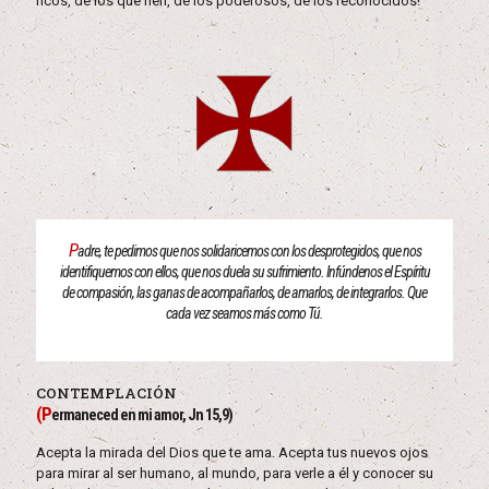
ricos, de los que ríen, de los poderosos, de los reconocidos!
P
adre, te pedimos que nos solidaricemos con los desprotegidos, que nos
identifiquemos con ellos, que nos duela su sufrimiento. Infúndenos el Espíritu
de compasión, las ganas de acompañarlos, de amarlos, de integrarlos. Que
cada vez seamos más como Tú.
CONTEMPLACIÓN
(P
ermaneced en mi amor, Jn 15,9)
Acepta la mirada del Dios que te ama. Acepta tus nuevos ojos
para mirar al ser humano, al mundo, para verle a él y conocer su