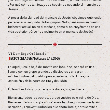
¿Por qué somos tan tozudos y seguimos negando el mensaje de
Jesús?
A pesar de la claridad del mensaje de Jesús, seguimos queriendo
pertenecer al segundo de los grupos. Sólo pensamos en nuestro
bienestar actual, no en el mañana, como si no creyéramos en una
vida posterior. ¿Creemos realmente en el mensaje de Jesús?
VI Domingo Ordinario
T
EXTOS DE LA SEMANA Lucas 6, 17.20-26
En aquél, Jesús bajó del monte con los Doce, se paró en una
llanura con un grupo grande de discípulos y una gran
muchedumbre del pueblo, procedente de toda Judea, de
Jerusalén y de la costa de Tiro y de Sidón.
Él, levantando los ojos hacia sus discípulos, les decía:
Bienaventurados los pobres, porque vuestro es el reino de Dios.
Bienaventurados los que ahora tenéis hambre, porque quedaréis
saciados. Bienaventurados los que ahora lloráis, porque reiréis.