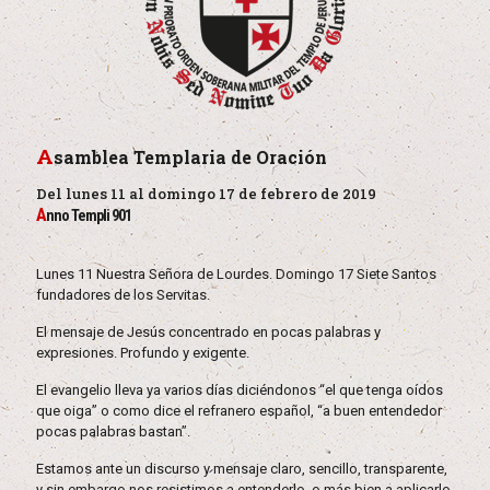
A
samblea Templaria de Oración
Del lunes 11 al domingo 17 de febrero de 2019
A
nno Templi 901
Lunes 11 Nuestra Señora de Lourdes. Domingo 17 Siete Santos
fundadores de los Servitas.
El mensaje de Jesús concentrado en pocas palabras y
expresiones. Profundo y exigente.
El evangelio lleva ya varios días diciéndonos “el que tenga oídos
que oiga” o como dice el refranero español, “a buen entendedor
pocas palabras bastan”.
Estamos ante un discurso y mensaje claro, sencillo, transparente,
y sin embargo nos resistimos a entenderlo, o más bien a aplicarlo.