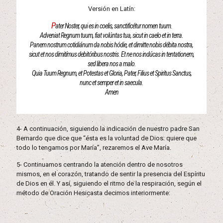
Versión en Latín:
P
ater Noster, qui es in coelis, sanctificétur nomen tuum.
Adveniat Regnum tuum, fiat volúntas tua, sicut in caelo et in terra.
Panem nostrum cotidiánum da nobis hódie, et dimitte nobis débita nostra,
sicut et nos dimitímus debitóribus nostris. Et ne nos indúcas in tentationem,
sed libera nos a malo.
Quia Tuum Regnum, et Potestas et Gloria, Pater, Filius et Spiritus Sanctus,
nunc et semper et in saecula.
Amen
4- A continuación, siguiendo la indicación de nuestro padre San
Bernardo que dice que “ésta es la voluntad de Dios: quiere que
todo lo tengamos por María”, rezaremos el Ave María.
5- Continuamos centrando la atención dentro de nosotros
mismos, en el corazón, tratando de sentir la presencia del Espíritu
de Dios en él. Y así, siguiendo el ritmo de la respiración, según el
método de Oración Hesicasta decimos interiormente: