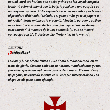
acercó, curó sus heridas con aceite y vino y se las vendó; después
lo montó sobre el animal que él traía, lo condujo a una posada y se
encargó de cuidarlo. Al día siguiente sacó dos monedas y se las dio
al posadero diciéndole: "Cuídalo, y si gastas más, yo te lo pagaré a
mi vuelta". Jesús entonces le preguntó: "Según tu parecer, ¿cuál de
estos tres fue el prójimo del hombre que cayó en manos de los
salteadores?" El maestro de la Ley contestó: "El que se mostró
compasivo con él". Y Jesús le dijo: "Vete y haz tú lo mismo".
LECTURA
¿Q
ué dice el texto?
El levita y el sacerdote tenían a Dios como el todopoderoso, en su
trono de gloria, distante, rodeado de normas, mandamientos y ritos,
y eran incapaces de verlo en la cuneta del camino. El samaritano,
un pagano, un excluido, lo tenía en su corazón misericordioso y es
al que Jesús pone como ejemplo.