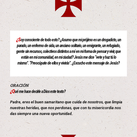
¿S
oy consciente de todo esto? ¿Asumo que mi prójimo es un drogadicto, un
parado, un enfermo de sida, un anciano solitario, un emigrante, un refugiado,
gente sin recursos, colectivos distintos a mí en mi forma de pensar y vivir, que
están en mi comunidad, en mi ciudad? Jesús me dice “vete y haz tú lo
mismo”. “Preocúpate de ellos y vivirás”. ¿Escucho este mensaje de Jesús?
ORACIÓN
¿Q
ué me hace decirle a Dios este texto?
Padre, eres el buen samaritano que cuida de nosotros, que limpia
nuestras heridas, que nos perdonas, que con tu misericordia nos
das siempre una nueva oportunidad.