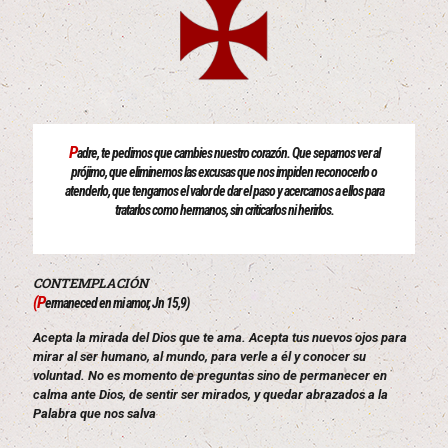
P
adre, te pedimos que cambies nuestro corazón. Que sepamos ver al
prójimo, que eliminemos las excusas que nos impiden reconocerlo o
atenderlo, que tengamos el valor de dar el paso y acercarnos a ellos para
tratarlos como hermanos, sin criticarlos ni herirlos.
CONTEMPLACIÓN
(P
ermaneced en mi amor, Jn 15,9)
Acepta la mirada del Dios que te ama. Acepta tus nuevos ojos para
mirar al ser humano, al mundo, para verle a él y conocer su
voluntad. No es momento de preguntas sino de permanecer en
calma ante Dios, de sentir ser mirados, y quedar abrazados a la
Palabra que nos salva