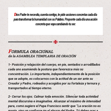
D
ios Padre te necesita, cuenta contigo, te pide acciones concretas cada día
para transformar la humanidad con su Palabra. Proponte cada día una acción
concreta que vaya cambiando tu ser.
F
ORMULA ORACIONAL
de la ASAMBLEA TEMPLARIA DE ORACIÓN
1- Posición y relajación del cuerpo, en pie, sentados o arrodillados
cada uno asumiendo la postura que favorezca más su
concentración. Lo importante, independientemente de la posición
que se adopte, es colocarnos con la actitud de un ser ante su
Creador y Padre, rodeados y acogidos por su fortaleza y ternura y
transportados al tiempo eterno.
2- Cerrar los ojos. Calmar toda emoción. Silenciar toda actividad
mental discursiva e imaginativa. Alcanzar el máximo de intensidad
para, como sugiere el Papa Francisco sentir que “La oración no es
magia, sino un confiarse en el abrazo del Padre. Tú debes orar a