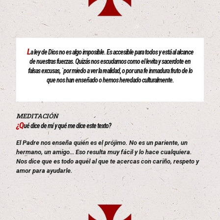
L
a ley de Dios no es algo imposible. Es accesible para todos y está al alcance
de nuestras fuerzas. Quizás nos escudamos como el levita y sacerdote en
falsas excusas, `por miedo a ver la realidad, o por una fe inmadura fruto de lo
que nos han enseñado o hemos heredado culturalmente.
MEDITACIÓN
¿Q
ué dice de mí y qué me dice este texto?
El Padre nos enseña quién es el prójimo. No es un pariente, un
hermano, un amigo… Eso resulta muy fácil y lo hace cualquiera.
Nos dice que es todo aquél al que te acercas con cariño, respeto y
amor para ayudarle.