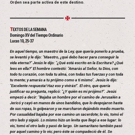
Orden sea parte activa de este destino.
T
EXTOS DE LA SEMANA
Domingo XV del Tiempo Ordinario
Lucas 10, 25-37
En aquel tiempo, un maestro de la Ley, que quería ponerlo a prueba,
se levantó y le dijo: "Maestro, ¿qué debo hacer para conseguir la
vida eterna?" Jesús le dijo: "¿Qué está escrito en la Escritura? ¿Qué
lees en ella?" El hombre contestó: "Amarás al Señor, tu Dios, con
todo tu corazón, con toda tu alma, con todas tus fuerzas y con toda
tu mente; y amarás a tu prójimo como a ti mismo". Jesús le dijo:
"Excelente respuesta! Haz eso y vivirás!". El otro, que quería
justificar su pregunta, replicó: "¿Y quién es mi prójimo?". Jesús
empezó a decir: "Bajaba un hombre por el camino de Jerusalén a
Jericó y cayó en manos de unos bandidos, que lo despojaron hasta
de sus ropas, lo golpearon y se marcharon dejándolo medio muerto.
Por casualidad bajaba por ese camino un sacerdote; lo vio, tomó el
otro lado y siguió. Lo mismo hizo un levita que llegó a ese lugar: lo
vio, tomó el otro lado y pasó de largo. Un samaritano también pasó
por aquel camino y lo vio; pero éste se compadeció de él. Se