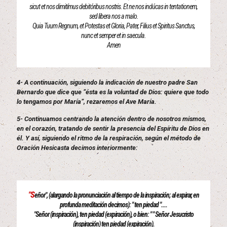
sicut et nos dimitímus debitóribus nostris. Et ne nos indúcas in tentationem,
sed libera nos a malo.
Quia Tuum Regnum, et Potestas et Gloria, Pater, Filius et Spiritus Sanctus,
nunc et semper et in saecula.
Amen
4- A continuación, siguiendo la indicación de nuestro padre San
Bernardo que dice que “ésta es la voluntad de Dios: quiere que todo
lo tengamos por María”, rezaremos el Ave María.
5- Continuamos centrando la atención dentro de nosotros mismos,
en el corazón, tratando de sentir la presencia del Espíritu de Dios en
él. Y así, siguiendo el ritmo de la respiración, según el método de
Oración Hesicasta decimos interiormente:
"S
eñor", (alargando la pronunciación al tiempo de la inspiración; al expirar, en
profunda meditación decimos): " ten piedad "....
"Señor (inspiración), ten piedad (expiración), o bien: " " Señor Jesucristo
(inspiración) ten piedad (expiración).