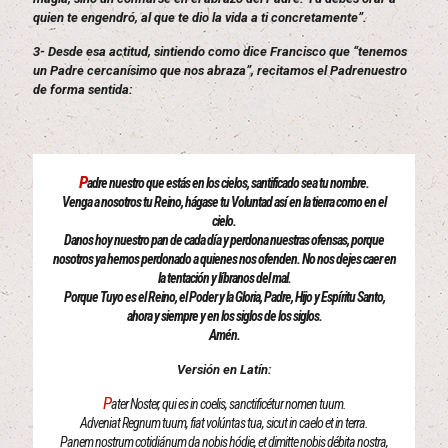
quien te engendró, al que te dio la vida a ti concretamente”.
3- Desde esa actitud, sintiendo como dice Francisco que “tenemos
un Padre cercanísimo que nos abraza”, recitamos el Padrenuestro
de forma sentida:
P
adre nuestro que estás en los cielos, santificado sea tu nombre.
Venga a nosotros tu Reino, hágase tu Voluntad así en la tierra como en el
cielo.
Danos hoy nuestro pan de cada día y perdona nuestras ofensas, porque
nosotros ya hemos perdonado a quienes nos ofenden. No nos dejes caer en
la tentación y líbranos del mal.
Porque Tuyo es el Reino, el Poder y la Gloria, Padre, Hijo y Espíritu Santo,
ahora y siempre y en los siglos de los siglos.
Amén.
Versión en Latín:
P
ater Noster, qui es in coelis, sanctificétur nomen tuum.
Adveniat Regnum tuum, fiat volúntas tua, sicut in caelo et in terra.
Panem nostrum cotidiánum da nobis hódie, et dimitte nobis débita nostra,