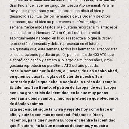
Gran Priora, de hacerme cargo de nuestra Ato semanal. Para mí
fue y es un gran honor y orgullo poder contribuir al bien y
desarrollo espiritual de los hermanos de La Orden y de otros
hermanos, que si bien no pertenecen a la Orden, siguen
semanalmente estos textos. Me gustaría recordar a mi antecesor
en esta labor, el Hermano Víctor C., del que tanto recibí
espiritualmente y aprendí en lo que respecta a lo que la Orden
representó, representa y debe representar en el futuro.
Me gustaría que, esta semana, todos los hermanos le recordaran
en sus oraciones y pidieran por él, por las más de 400 ATO que
elaboró con cariño y esmero a lo largo de muchos años, y me
gustaría reproducir su penúltima ATO del año pasado.
Pasa la semana por la fiesta, el jueves, de San Benito Abad,
en quien se basa la regla del Cister de nuestro San
Bernardo y de la que bebe la Regla de la Orden del Temple.
Es además, San Benito, el patrón de Europa, de esa Europa
con una gran crisis de identidad, en la que muy pocos
piensan a dónde vamos y muchos pretenden que olvidemos
de dónde venimos.
Esta necesidad sigue tan viva y vigente hoy como hace un
año, y quizás con más necesidad. Pidamos a Dios y
recemos, para que nuestra Europa encuentre la identidad
que Él quiere, no la que nosotros deseamos, y nuestra