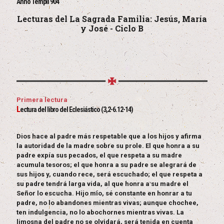
Anno Templi 904
Lecturas del La Sagrada Familia: Jesús, María
y José - Ciclo B
Primera lectura
L
ectura del libro del Eclesiástico (3,2-6.12-14)
Dios hace al padre más respetable que a los hijos y afirma
la autoridad de la madre sobre su prole. El que honra a su
padre expía sus pecados, el que respeta a su madre
acumula tesoros; el que honra a su padre se alegrará de
sus hijos y, cuando rece, será escuchado; el que respeta a
su padre tendrá larga vida, al que honra a su madre el
Señor lo escucha. Hijo mío, sé constante en honrar a tu
padre, no lo abandones mientras vivas; aunque chochee,
ten indulgencia, no lo abochornes mientras vivas. La
limosna del padre no se olvidará, será tenida en cuenta