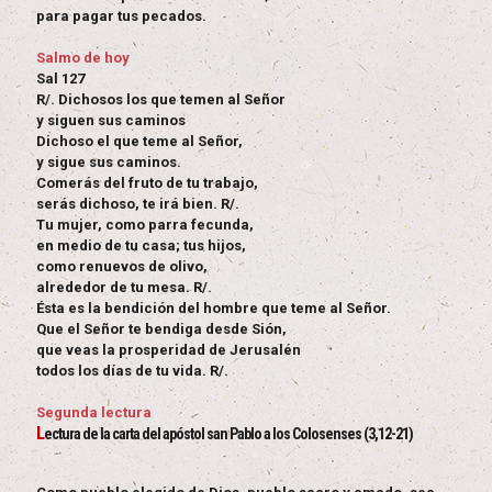
para pagar tus pecados.
Salmo de hoy
Sal 127
R/. Dichosos los que temen al Señor
y siguen sus caminos
Dichoso el que teme al Señor,
y sigue sus caminos.
Comerás del fruto de tu trabajo,
serás dichoso, te irá bien. R/.
Tu mujer, como parra fecunda,
en medio de tu casa; tus hijos,
como renuevos de olivo,
alrededor de tu mesa. R/.
Ésta es la bendición del hombre que teme al Señor.
Que el Señor te bendiga desde Sión,
que veas la prosperidad de Jerusalén
todos los días de tu vida. R/.
Segunda lectura
L
ectura de la carta del apóstol san Pablo a los Colosenses (3,12-21)