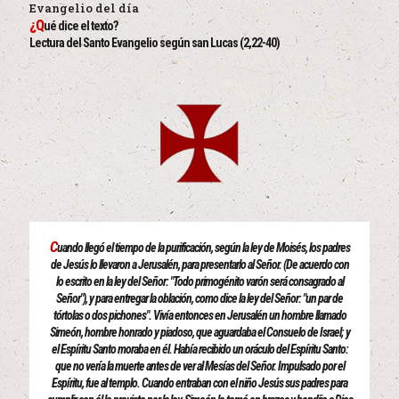
Evangelio del día
¿Q
ué dice el texto?
Lectura del Santo Evangelio según san Lucas (2,22-40)
C
uando llegó el tiempo de la purificación, según la ley de Moisés, los padres
de Jesús lo llevaron a Jerusalén, para presentarlo al Señor. (De acuerdo con
lo escrito en la ley del Señor: "Todo primogénito varón será consagrado al
Señor"), y para entregar la oblación, como dice la ley del Señor: "un par de
tórtolas o dos pichones". Vivía entonces en Jerusalén un hombre llamado
Simeón, hombre honrado y piadoso, que aguardaba el Consuelo de Israel; y
el Espíritu Santo moraba en él. Había recibido un oráculo del Espíritu Santo:
que no vería la muerte antes de ver al Mesías del Señor. Impulsado por el
Espíritu, fue al templo. Cuando entraban con el niño Jesús sus padres para