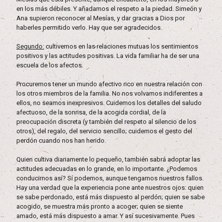
en los más débiles. Y añadamos el respeto a la piedad. Simeón y
Ana supieron reconocer al Mesías, y dar gracias a Dios por
haberles permitido verlo. Hay que ser agradecidos.
Segundo:
cultivemos en las relaciones mutuas los sentimientos
positivos y las actitudes positivas. La vida familiar ha de ser una
escuela de los afectos.
Procuremos tener un mundo afectivo rico en nuestra relación con
los otros miembros de la familia. No nos volvamos indiferentes a
ellos, no seamos inexpresivos. Cuidemos los detalles del saludo
afectuoso, de la sonrisa, de la acogida cordial, de la
preocupación discreta (y también del respeto al silencio de los
otros), del regalo, del servicio sencillo; cuidemos el gesto del
perdón cuando nos han herido.
Quien cultiva diariamente lo pequeño, también sabrá adoptar las
actitudes adecuadas en lo grande, en lo importante. ¿Podemos
conducirnos así? Sí podemos, aunque tengamos nuestros fallos.
Hay una verdad que la experiencia pone ante nuestros ojos: quien
se sabe perdonado, está más dispuesto al perdón; quien se sabe
acogido, se muestra más pronto a acoger; quien se siente
amado, está más dispuesto a amar. Y así sucesivamente. Pues