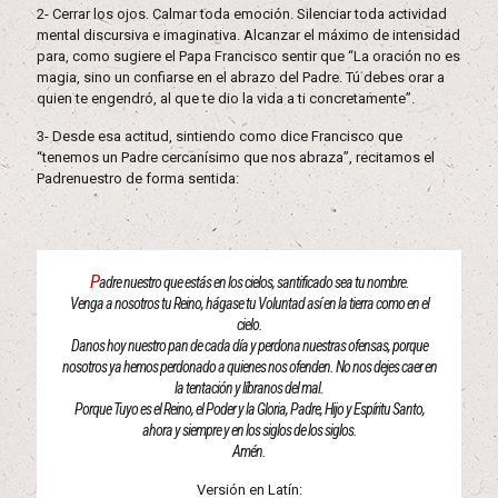
2- Cerrar los ojos. Calmar toda emoción. Silenciar toda actividad
mental discursiva e imaginativa. Alcanzar el máximo de intensidad
para, como sugiere el Papa Francisco sentir que “La oración no es
magia, sino un confiarse en el abrazo del Padre. Tú debes orar a
quien te engendró, al que te dio la vida a ti concretamente”.
3- Desde esa actitud, sintiendo como dice Francisco que
“tenemos un Padre cercanísimo que nos abraza”, recitamos el
Padrenuestro de forma sentida:
P
adre nuestro que estás en los cielos, santificado sea tu nombre.
Venga a nosotros tu Reino, hágase tu Voluntad así en la tierra como en el
cielo.
Danos hoy nuestro pan de cada día y perdona nuestras ofensas, porque
nosotros ya hemos perdonado a quienes nos ofenden. No nos dejes caer en
la tentación y líbranos del mal.
Porque Tuyo es el Reino, el Poder y la Gloria, Padre, Hijo y Espíritu Santo,
ahora y siempre y en los siglos de los siglos.
Amén.
Versión en Latín: