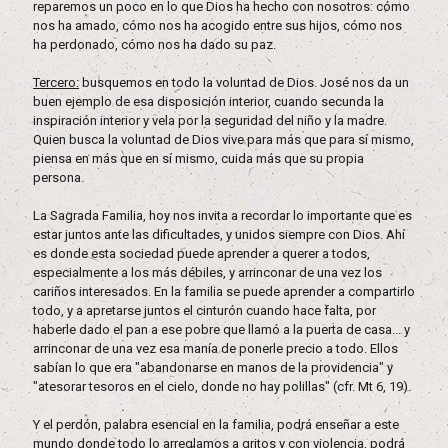
reparemos un poco en lo que Dios ha hecho con nosotros: cómo
nos ha amado, cómo nos ha acogido entre sus hijos, cómo nos
ha perdonado, cómo nos ha dado su paz.
Tercero:
busquemos en todo la voluntad de Dios. José nos da un
buen ejemplo de esa disposición interior, cuando secunda la
inspiración interior y vela por la seguridad del niño y la madre.
Quien busca la voluntad de Dios vive para más que para sí mismo,
piensa en más que en sí mismo, cuida más que su propia
persona.
La Sagrada Familia, hoy nos invita a recordar lo importante que es
estar juntos ante las dificultades, y unidos siempre con Dios. Ahí
es donde esta sociedad puede aprender a querer a todos,
especialmente a los más débiles, y arrinconar de una vez los
cariños interesados. En la familia se puede aprender a compartirlo
todo, y a apretarse juntos el cinturón cuando hace falta, por
haberle dado el pan a ese pobre que llamó a la puerta de casa... y
arrinconar de una vez esa manía de ponerle precio a todo. Ellos
sabían lo que era "abandonarse en manos de la providencia" y
"atesorar tesoros en el cielo, donde no hay polillas" (cfr. Mt 6, 19).
Y el perdón, palabra esencial en la familia, podrá enseñar a este
mundo donde todo lo arreglamos a gritos y con violencia, podrá