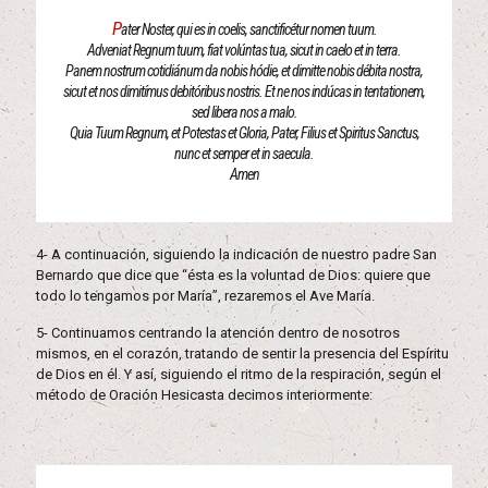
P
ater Noster, qui es in coelis, sanctificétur nomen tuum.
Adveniat Regnum tuum, fiat volúntas tua, sicut in caelo et in terra.
Panem nostrum cotidiánum da nobis hódie, et dimitte nobis débita nostra,
sicut et nos dimitímus debitóribus nostris. Et ne nos indúcas in tentationem,
sed libera nos a malo.
Quia Tuum Regnum, et Potestas et Gloria, Pater, Filius et Spiritus Sanctus,
nunc et semper et in saecula.
Amen
4- A continuación, siguiendo la indicación de nuestro padre San
Bernardo que dice que “ésta es la voluntad de Dios: quiere que
todo lo tengamos por María”, rezaremos el Ave María.
5- Continuamos centrando la atención dentro de nosotros
mismos, en el corazón, tratando de sentir la presencia del Espíritu
de Dios en él. Y así, siguiendo el ritmo de la respiración, según el
método de Oración Hesicasta decimos interiormente: