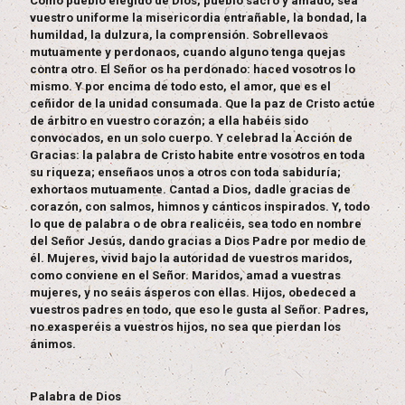
Como pueblo elegido de Dios, pueblo sacro y amado, sea
vuestro uniforme la misericordia entrañable, la bondad, la
humildad, la dulzura, la comprensión. Sobrellevaos
mutuamente y perdonaos, cuando alguno tenga quejas
contra otro. El Señor os ha perdonado: haced vosotros lo
mismo. Y por encima de todo esto, el amor, que es el
ceñidor de la unidad consumada. Que la paz de Cristo actúe
de árbitro en vuestro corazón; a ella habéis sido
convocados, en un solo cuerpo. Y celebrad la Acción de
Gracias: la palabra de Cristo habite entre vosotros en toda
su riqueza; enseñaos unos a otros con toda sabiduría;
exhortaos mutuamente. Cantad a Dios, dadle gracias de
corazón, con salmos, himnos y cánticos inspirados. Y, todo
lo que de palabra o de obra realicéis, sea todo en nombre
del Señor Jesús, dando gracias a Dios Padre por medio de
él. Mujeres, vivid bajo la autoridad de vuestros maridos,
como conviene en el Señor. Maridos, amad a vuestras
mujeres, y no seáis ásperos con ellas. Hijos, obedeced a
vuestros padres en todo, que eso le gusta al Señor. Padres,
no exasperéis a vuestros hijos, no sea que pierdan los
ánimos.
Palabra de Dios