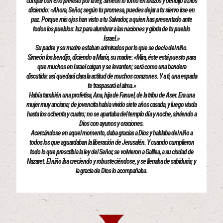
cumplir con él lo previsto por la ley, Simeón lo tomó en brazos y bendijo a Dios
diciendo: «Ahora, Señor, según tu promesa, puedes dejar a tu siervo irse en
paz. Porque mis ojos han visto a tu Salvador, a quien has presentado ante
todos los pueblos: luz para alumbrar a las naciones y gloria de tu pueblo
Israel.»
Su padre y su madre estaban admirados por lo que se decía del niño.
Simeón los bendijo, diciendo a María, su madre: «Mira, éste está puesto para
que muchos en Israel caigan y se levanten; será como una bandera
discutida: así quedará clara la actitud de muchos corazones. Y a ti, una espada
te traspasará el alma.»
Había también una profetisa, Ana, hija de Fanuel, de la tribu de Aser. Era una
mujer muy anciana; de jovencita había vivido siete años casada, y luego viuda
hasta los ochenta y cuatro; no se apartaba del templo día y noche, sirviendo a
Dios con ayunos y oraciones.
Acercándose en aquel momento, daba gracias a Dios y hablaba del niño a
todos los que aguardaban la liberación de Jerusalén. Y cuando cumplieron
todo lo que prescribía la ley del Señor, se volvieron a Galilea, a su ciudad de
Nazaret. El niño iba creciendo y robusteciéndose, y se llenaba de sabiduría; y
la gracia de Dios lo acompañaba.