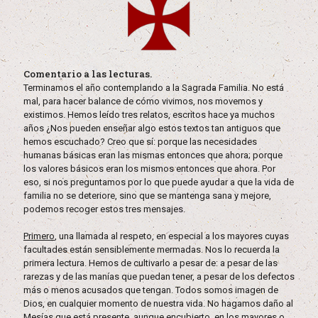
Comentario a las lecturas.
Terminamos el año contemplando a la Sagrada Familia. No está
mal, para hacer balance de cómo vivimos, nos movemos y
existimos. Hemos leído tres relatos, escritos hace ya muchos
años ¿Nos pueden enseñar algo estos textos tan antiguos que
hemos escuchado? Creo que sí: porque las necesidades
humanas básicas eran las mismas entonces que ahora; porque
los valores básicos eran los mismos entonces que ahora. Por
eso, si nos preguntamos por lo que puede ayudar a que la vida de
familia no se deteriore, sino que se mantenga sana y mejore,
podemos recoger estos tres mensajes.
Primero
, una llamada al respeto, en especial a los mayores cuyas
facultades están sensiblemente mermadas. Nos lo recuerda la
primera lectura. Hemos de cultivarlo a pesar de: a pesar de las
rarezas y de las manías que puedan tener, a pesar de los defectos
más o menos acusados que tengan. Todos somos imagen de
Dios, en cualquier momento de nuestra vida. No hagamos daño al
Mesías que está presente, aunque encubierto, en los mayores o