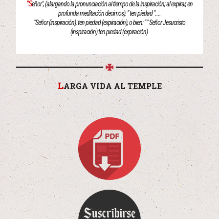
"S
eñor", (alargando la pronunciación al tiempo de la inspiración; al expirar, en
profunda meditación decimos): " ten piedad "....
"Señor (inspiración), ten piedad (expiración), o bien: " " Señor Jesucristo
(inspiración) ten piedad (expiración).
L
ARGA VIDA AL TEMPLE