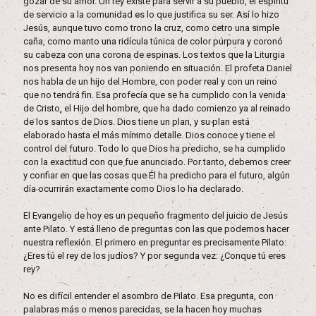
gozar de su amor. Un rey existe para servir a su pueblo, el espíritu
de servicio a la comunidad es lo que justifica su ser. Así lo hizo
Jesús, aunque tuvo como trono la cruz, como cetro una simple
caña, como manto una ridícula túnica de color púrpura y coronó
su cabeza con una corona de espinas. Los textos que la Liturgia
nos presenta hoy nos van poniendo en situación. El profeta Daniel
nos habla de un hijo del Hombre, con poder real y con un reino
que no tendrá fin. Esa profecía que se ha cumplido con la venida
de Cristo, el Hijo del hombre, que ha dado comienzo ya al reinado
de los santos de Dios. Dios tiene un plan, y su plan está
elaborado hasta el más mínimo detalle. Dios conoce y tiene el
control del futuro. Todo lo que Dios ha predicho, se ha cumplido
con la exactitud con que fue anunciado. Por tanto, debemos creer
y confiar en que las cosas que Él ha predicho para el futuro, algún
día ocurrirán exactamente como Dios lo ha declarado.
El Evangelio de hoy es un pequeño fragmento del juicio de Jesús
ante Pilato. Y está lleno de preguntas con las que podemos hacer
nuestra reflexión. El primero en preguntar es precisamente Pilato:
¿Eres tú el rey de los judíos? Y por segunda vez: ¿Conque tú eres
rey?
No es difícil entender el asombro de Pilato. Esa pregunta, con
palabras más o menos parecidas, se la hacen hoy muchas