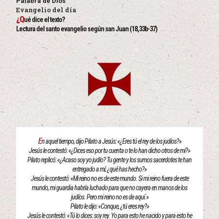
Palabra de Dios
Evangelio del día
¿Q
ué dice el texto?
Lectura del santo evangelio según san Juan (18,33b-37)
E
n aquel tiempo, dijo Pilato a Jesús: «¿Eres tú el rey de los judíos?»
Jesús le contestó: «¿Dices eso por tu cuenta o te lo han dicho otros de mí?»
Pilato replicó: «¿Acaso soy yo judío? Tu gente y los sumos sacerdotes te han
entregado a mí; ¿qué has hecho?»
Jesús le contestó: «Mi reino no es de este mundo. Si mi reino fuera de este
mundo, mi guardia habría luchado para que no cayera en manos de los
judíos. Pero mi reino no es de aquí.»
Pilato le dijo: «Conque, ¿tú eres rey?»
Jesús le contestó: «Tú lo dices: soy rey. Yo para esto he nacido y para esto he