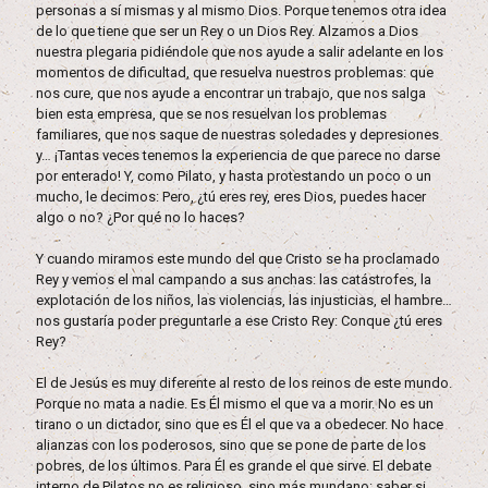
personas a sí mismas y al mismo Dios. Porque tenemos otra idea
de lo que tiene que ser un Rey o un Dios Rey. Alzamos a Dios
nuestra plegaria pidiéndole que nos ayude a salir adelante en los
momentos de dificultad, que resuelva nuestros problemas: que
nos cure, que nos ayude a encontrar un trabajo, que nos salga
bien esta empresa, que se nos resuelvan los problemas
familiares, que nos saque de nuestras soledades y depresiones
y… ¡Tantas veces tenemos la experiencia de que parece no darse
por enterado! Y, como Pilato, y hasta protestando un poco o un
mucho, le decimos: Pero, ¿tú eres rey, eres Dios, puedes hacer
algo o no? ¿Por qué no lo haces?
Y cuando miramos este mundo del que Cristo se ha proclamado
Rey y vemos el mal campando a sus anchas: las catástrofes, la
explotación de los niños, las violencias, las injusticias, el hambre…
nos gustaría poder preguntarle a ese Cristo Rey: Conque ¿tú eres
Rey?
El de Jesús es muy diferente al resto de los reinos de este mundo.
Porque no mata a nadie. Es Él mismo el que va a morir. No es un
tirano o un dictador, sino que es Él el que va a obedecer. No hace
alianzas con los poderosos, sino que se pone de parte de los
pobres, de los últimos. Para Él es grande el que sirve. El debate
interno de Pilatos no es religioso, sino más mundano: saber si