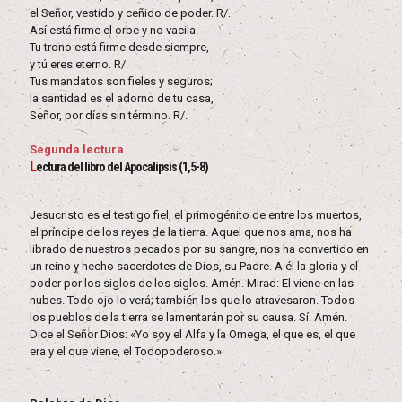
el Señor, vestido y ceñido de poder. R/.
Así está firme el orbe y no vacila.
Tu trono está firme desde siempre,
y tú eres eterno. R/.
Tus mandatos son fieles y seguros;
la santidad es el adorno de tu casa,
Señor, por días sin término. R/.
Segunda lectura
L
ectura del libro del Apocalipsis (1,5-8)
Jesucristo es el testigo fiel, el primogénito de entre los muertos,
el príncipe de los reyes de la tierra. Aquel que nos ama, nos ha
librado de nuestros pecados por su sangre, nos ha convertido en
un reino y hecho sacerdotes de Dios, su Padre. A él la gloria y el
poder por los siglos de los siglos. Amén. Mirad: El viene en las
nubes. Todo ojo lo verá; también los que lo atravesaron. Todos
los pueblos de la tierra se lamentarán por su causa. Sí. Amén.
Dice el Señor Dios: «Yo soy el Alfa y la Omega, el que es, el que
era y el que viene, el Todopoderoso.»