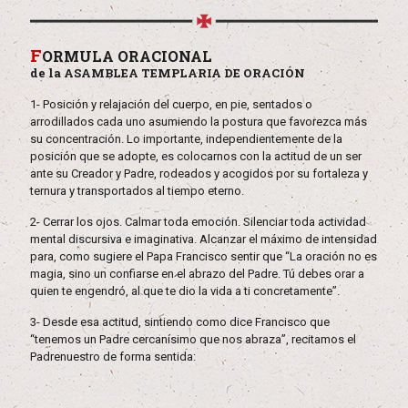
F
ORMULA ORACIONAL
de la ASAMBLEA TEMPLARIA DE ORACIÓN
1- Posición y relajación del cuerpo, en pie, sentados o
arrodillados cada uno asumiendo la postura que favorezca más
su concentración. Lo importante, independientemente de la
posición que se adopte, es colocarnos con la actitud de un ser
ante su Creador y Padre, rodeados y acogidos por su fortaleza y
ternura y transportados al tiempo eterno.
2- Cerrar los ojos. Calmar toda emoción. Silenciar toda actividad
mental discursiva e imaginativa. Alcanzar el máximo de intensidad
para, como sugiere el Papa Francisco sentir que “La oración no es
magia, sino un confiarse en el abrazo del Padre. Tú debes orar a
quien te engendró, al que te dio la vida a ti concretamente”.
3- Desde esa actitud, sintiendo como dice Francisco que
“tenemos un Padre cercanísimo que nos abraza”, recitamos el
Padrenuestro de forma sentida: