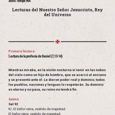
Anno Templi 904
Lecturas del Nuestro Señor Jesucristo, Rey
del Universo
Primera lectura
L
ectura de la profecía de Daniel (7,13-14)
Mientras miraba, en la visión nocturna vi venir en las nubes
del cielo como un hijo de hombre, que se acercó al anciano
y se presentó ante él. Le dieron poder real y dominio; todos
los pueblos, naciones y lenguas lo respetarán. Su dominio
es eterno y no pasa, su reino no tendrá fin.
Salmo
Sal 92
R/. El Señor reina, vestido de majestad.
El Señor reina, vestido de majestad,