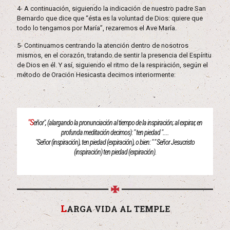
4- A continuación, siguiendo la indicación de nuestro padre San
Bernardo que dice que “ésta es la voluntad de Dios: quiere que
todo lo tengamos por María”, rezaremos el Ave María.
5- Continuamos centrando la atención dentro de nosotros
mismos, en el corazón, tratando de sentir la presencia del Espíritu
de Dios en él. Y así, siguiendo el ritmo de la respiración, según el
método de Oración Hesicasta decimos interiormente:
"S
eñor", (alargando la pronunciación al tiempo de la inspiración; al expirar, en
profunda meditación decimos): " ten piedad "....
"Señor (inspiración), ten piedad (expiración), o bien: " " Señor Jesucristo
(inspiración) ten piedad (expiración).
L
ARGA VIDA AL TEMPLE