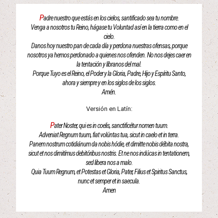
P
adre nuestro que estás en los cielos, santificado sea tu nombre.
Venga a nosotros tu Reino, hágase tu Voluntad así en la tierra como en el
cielo.
Danos hoy nuestro pan de cada día y perdona nuestras ofensas, porque
nosotros ya hemos perdonado a quienes nos ofenden. No nos dejes caer en
la tentación y líbranos del mal.
Porque Tuyo es el Reino, el Poder y la Gloria, Padre, Hijo y Espíritu Santo,
ahora y siempre y en los siglos de los siglos.
Amén.
Versión en Latín:
P
ater Noster, qui es in coelis, sanctificétur nomen tuum.
Adveniat Regnum tuum, fiat volúntas tua, sicut in caelo et in terra.
Panem nostrum cotidiánum da nobis hódie, et dimitte nobis débita nostra,
sicut et nos dimitímus debitóribus nostris. Et ne nos indúcas in tentationem,
sed libera nos a malo.
Quia Tuum Regnum, et Potestas et Gloria, Pater, Filius et Spiritus Sanctus,
nunc et semper et in saecula.
Amen