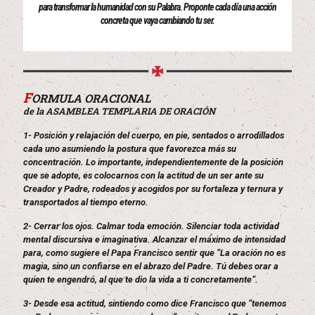
para transformar la humanidad con su Palabra. Proponte cada día una acción
concreta que vaya cambiando tu ser.
F
ORMULA ORACIONAL
de la ASAMBLEA TEMPLARIA DE ORACIÓN
1- Posición y relajación del cuerpo, en pie, sentados o arrodillados
cada uno asumiendo la postura que favorezca más su
concentración. Lo importante, independientemente de la posición
que se adopte, es colocarnos con la actitud de un ser ante su
Creador y Padre, rodeados y acogidos por su fortaleza y ternura y
transportados al tiempo eterno.
2- Cerrar los ojos. Calmar toda emoción. Silenciar toda actividad
mental discursiva e imaginativa. Alcanzar el máximo de intensidad
para, como sugiere el Papa Francisco sentir que “La oración no es
magia, sino un confiarse en el abrazo del Padre. Tú debes orar a
quien te engendró, al que te dio la vida a ti concretamente”.
3- Desde esa actitud, sintiendo como dice Francisco que “tenemos