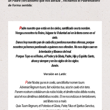
un Padre cercanísimo que nos abraza”, recitamos el Padrenuestro
de forma sentida:
P
adre nuestro que estás en los cielos, santificado sea tu nombre.
Venga a nosotros tu Reino, hágase tu Voluntad así en la tierra como en el
cielo.
Danos hoy nuestro pan de cada día y perdona nuestras ofensas, porque
nosotros ya hemos perdonado a quienes nos ofenden. No nos dejes caer en
la tentación y líbranos del mal.
Porque Tuyo es el Reino, el Poder y la Gloria, Padre, Hijo y Espíritu Santo,
ahora y siempre y en los siglos de los siglos.
Amén.
Versión en Latín:
P
ater Noster, qui es in coelis, sanctificétur nomen tuum.
Adveniat Regnum tuum, fiat volúntas tua, sicut in caelo et in terra.
Panem nostrum cotidiánum da nobis hódie, et dimitte nobis débita nostra,
sicut et nos dimitímus debitóribus nostris. Et ne nos indúcas in tentationem,
sed libera nos a malo.
Quia Tuum Regnum, et Potestas et Gloria, Pater, Filius et Spiritus Sanctus,