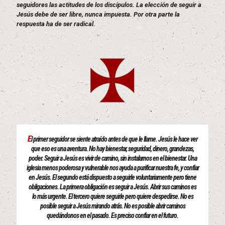
seguidores las actitudes de los discípulos. La elección de seguir a
Jesús debe de ser libre, nunca impuesta. Por otra parte la
respuesta ha de ser radical.
E
l primer seguidor se siente atraído antes de que le llame. Jesús le hace ver
que eso es una aventura. No hay bienestar, seguridad, dinero, grandezas,
poder. Seguir a Jesús es vivir de camino, sin instalarnos en el bienestar. Una
iglesia menos poderosa y vulnerable nos ayuda a purificar nuestra fe, y confiar
en Jesús. El segundo está dispuesto a seguirle voluntariamente pero tiene
obligaciones. La primera obligación es seguir a Jesús. Abrir sus caminos es
lo más urgente. El tercero quiere seguirle pero quiere despedirse. No es
posible seguir a Jesús mirando atrás. No es posible abrir caminos
quedándonos en el pasado. Es preciso confiar en el futuro.