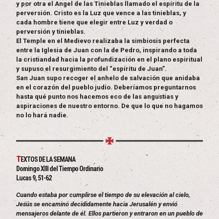
y por otra el Angel de las Tinieblas llamado el espíritu de la
perversión. Cristo es la Luz que vence a las tinieblas, y
cada hombre tiene que elegir entre Luz y verdad o
perversión y tinieblas.
El Temple en el Medievo realizaba la simbiosis perfecta
entre la Iglesia de Juan con la de Pedro, inspirando a toda
la cristiandad hacia la profundización en el plano espiritual
y supuso el resurgimiento del “espíritu de Juan”.
San Juan supo recoger el anhelo de salvación que anidaba
en el corazón del pueblo judío. Deberíamos preguntarnos
hasta qué punto nos hacemos eco de las angustias y
aspiraciones de nuestro entorno. De que lo que no hagamos
no lo hará nadie.
T
EXTOS DE LA SEMANA
Domingo XIII del Tiempo Ordinario
Lucas 9, 51-62
Cuando estaba por cumplirse el tiempo de su elevación al cielo,
Jesús se encaminó decididamente hacia Jerusalén y envió
mensajeros delante de él. Ellos partieron y entraron en un pueblo de