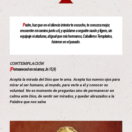
P
adre, haz que en el silencio interior te escuche, te conozca mejor,
encuentre mi camino junto a ti, y ayúdame a seguirte raudo y ligero, sin
equipaje ni ataduras, al igual que mis hermanos, Caballeros Templarios,
hicieron en el pasado.
CONTEMPLACIÓN
(P
ermaneced en mi amor, Jn 15,9)
Acepta la mirada del Dios que te ama. Acepta tus nuevos ojos para
mirar al ser humano, al mundo, para verle a él y conocer su
voluntad. No es momento de preguntas sino de permanecer en
calma ante Dios, de sentir ser mirados, y quedar abrazados a la
Palabra que nos salva