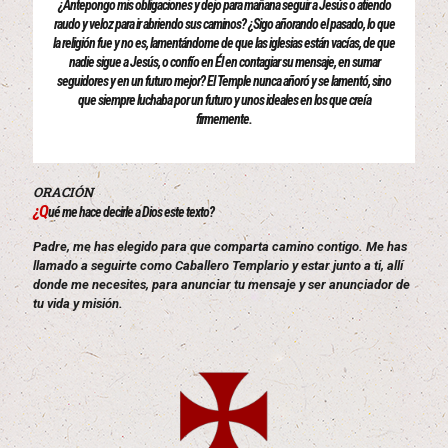
¿Antepongo mis obligaciones y dejo para mañana seguir a Jesús o atiendo
raudo y veloz para ir abriendo sus caminos? ¿Sigo añorando el pasado, lo que
la religión fue y no es, lamentándome de que las iglesias están vacías, de que
nadie sigue a Jesús, o confío en Él en contagiar su mensaje, en sumar
seguidores y en un futuro mejor? El Temple nunca añoró y se lamentó, sino
que siempre luchaba por un futuro y unos ideales en los que creía
firmemente.
ORACIÓN
¿Q
ué me hace decirle a Dios este texto?
Padre, me has elegido para que comparta camino contigo. Me has
llamado a seguirte como Caballero Templario y estar junto a ti, allí
donde me necesites, para anunciar tu mensaje y ser anunciador de
tu vida y misión.