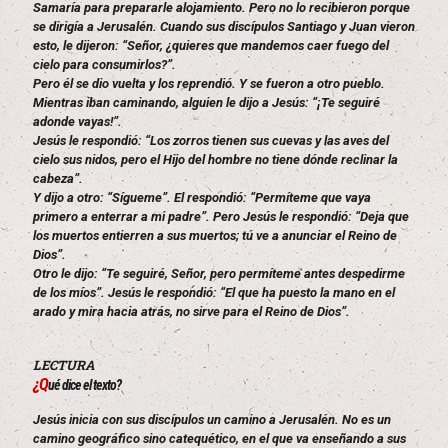
Samaría para prepararle alojamiento. Pero no lo recibieron porque
se dirigía a Jerusalén. Cuando sus discípulos Santiago y Juan vieron
esto, le dijeron: “Señor, ¿quieres que mandemos caer fuego del
cielo para consumirlos?”.
Pero él se dio vuelta y los reprendió. Y se fueron a otro pueblo.
Mientras iban caminando, alguien le dijo a Jesús: “¡Te seguiré
adonde vayas!”.
Jesús le respondió: “Los zorros tienen sus cuevas y las aves del
cielo sus nidos, pero el Hijo del hombre no tiene dónde reclinar la
cabeza”.
Y dijo a otro: “Sígueme”. El respondió: “Permíteme que vaya
primero a enterrar a mi padre”. Pero Jesús le respondió: “Deja que
los muertos entierren a sus muertos; tú ve a anunciar el Reino de
Dios”.
Otro le dijo: “Te seguiré, Señor, pero permíteme antes despedirme
de los míos”. Jesús le respondió: “El que ha puesto la mano en el
arado y mira hacia atrás, no sirve para el Reino de Dios”.
LECTURA
¿Q
ué dice el texto?
Jesús inicia con sus discípulos un camino a Jerusalén. No es un
camino geográfico sino catequético, en el que va enseñando a sus