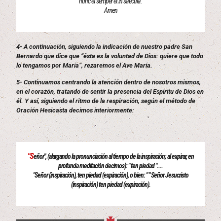
nunc et semper et in saecula.
Amen
4- A continuación, siguiendo la indicación de nuestro padre San
Bernardo que dice que “ésta es la voluntad de Dios: quiere que todo
lo tengamos por María”, rezaremos el Ave María.
5- Continuamos centrando la atención dentro de nosotros mismos,
en el corazón, tratando de sentir la presencia del Espíritu de Dios en
él. Y así, siguiendo el ritmo de la respiración, según el método de
Oración Hesicasta decimos interiormente:
"S
eñor", (alargando la pronunciación al tiempo de la inspiración; al expirar, en
profunda meditación decimos): " ten piedad "....
"Señor (inspiración), ten piedad (expiración), o bien: " " Señor Jesucristo
(inspiración) ten piedad (expiración).