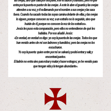
las ovejas, sino que salta por otra parte, ese es ladrón y bandido; pero el que
entra por la puerta es pastor de las ovejas. A este le abre el guarda y las ovejas
atienden a su voz, y él va llamando por el nombre a sus ovejas y las saca
fuera. Cuando ha sacado todas las suyas camina delante de ellas, y las ovejas
lo siguen, porque conocen su voz; a un extraño no lo seguirán, sino que
huirán de él, porque no conocen la voz de los extraños».
Jesús les puso esta comparación, pero ellos no entendieron de qué les
hablaba. Por eso añadió Jesús:
«En verdad, en verdad os digo: yo soy la puerta de las ovejas. Todos los que
han venido antes de mí son ladrones y bandidos; pero las ovejas no los
escucharon.
Yo soy la puerta: quien entre por mí se salvará y podrá entrar y salir, y
encontrará pastos.
El ladrón no entra sino para robar y matar y hacer estragos; yo he venido para
que tengan vida y la tengan abundante».