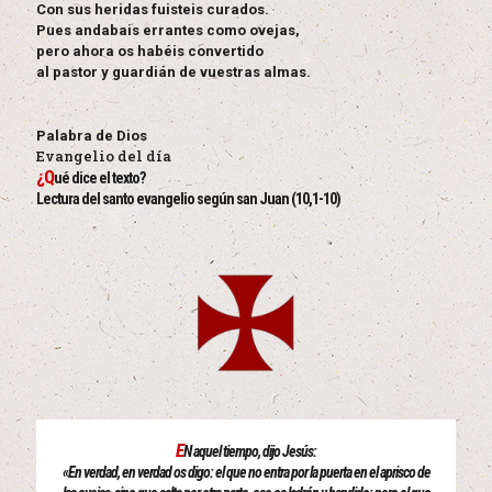
Con sus heridas fuisteis curados.
Pues andabais errantes como ovejas,
pero ahora os habéis convertido
al pastor y guardián de vuestras almas.
Palabra de Dios
Evangelio del día
¿Q
ué dice el texto?
Lectura del santo evangelio según san Juan (10,1-10)
E
N aquel tiempo, dijo Jesús:
«En verdad, en verdad os digo: el que no entra por la puerta en el aprisco de