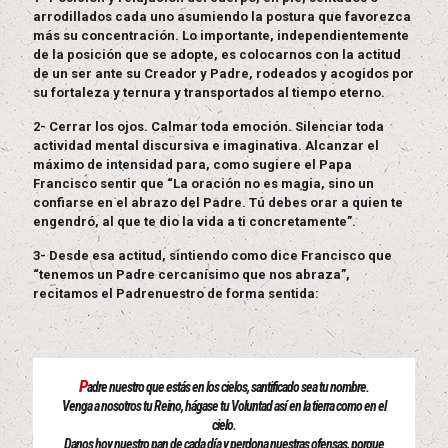
arrodillados cada uno asumiendo la postura que favorezca
más su concentración. Lo importante, independientemente
de la posición que se adopte, es colocarnos con la actitud
de un ser ante su Creador y Padre, rodeados y acogidos por
su fortaleza y ternura y transportados al tiempo eterno.
2- Cerrar los ojos. Calmar toda emoción. Silenciar toda
actividad mental discursiva e imaginativa. Alcanzar el
máximo de intensidad para, como sugiere el Papa
Francisco sentir que “La oración no es magia, sino un
confiarse en el abrazo del Padre. Tú debes orar a quien te
engendró, al que te dio la vida a ti concretamente”.
3- Desde esa actitud, sintiendo como dice Francisco que
“tenemos un Padre cercanísimo que nos abraza”,
recitamos el Padrenuestro de forma sentida:
P
adre nuestro que estás en los cielos, santificado sea tu nombre.
Venga a nosotros tu Reino, hágase tu Voluntad así en la tierra como en el
cielo.
Danos hoy nuestro pan de cada día y perdona nuestras ofensas, porque