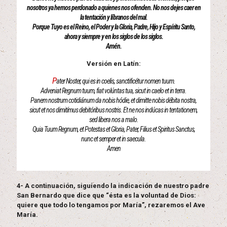
nosotros ya hemos perdonado a quienes nos ofenden. No nos dejes caer en
la tentación y líbranos del mal.
Porque Tuyo es el Reino, el Poder y la Gloria, Padre, Hijo y Espíritu Santo,
ahora y siempre y en los siglos de los siglos.
Amén.
Versión en Latín:
P
ater Noster, qui es in coelis, sanctificétur nomen tuum.
Adveniat Regnum tuum, fiat volúntas tua, sicut in caelo et in terra.
Panem nostrum cotidiánum da nobis hódie, et dimitte nobis débita nostra,
sicut et nos dimitímus debitóribus nostris. Et ne nos indúcas in tentationem,
sed libera nos a malo.
Quia Tuum Regnum, et Potestas et Gloria, Pater, Filius et Spiritus Sanctus,
nunc et semper et in saecula.
Amen
4- A continuación, siguiendo la indicación de nuestro padre
San Bernardo que dice que “ésta es la voluntad de Dios:
quiere que todo lo tengamos por María”, rezaremos el Ave
María.