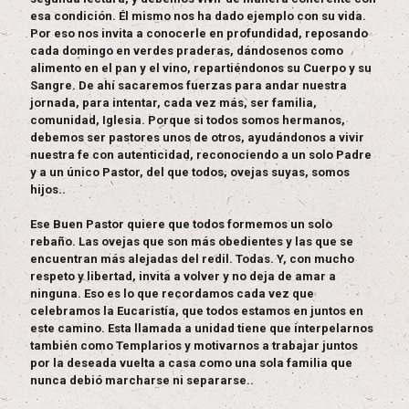
esa condición. Él mismo nos ha dado ejemplo con su vida.
Por eso nos invita a conocerle en profundidad, reposando
cada domingo en verdes praderas, dándosenos como
alimento en el pan y el vino, repartiéndonos su Cuerpo y su
Sangre. De ahí sacaremos fuerzas para andar nuestra
jornada, para intentar, cada vez más, ser familia,
comunidad, Iglesia. Porque si todos somos hermanos,
debemos ser pastores unos de otros, ayudándonos a vivir
nuestra fe con autenticidad, reconociendo a un solo Padre
y a un único Pastor, del que todos, ovejas suyas, somos
hijos..
Ese Buen Pastor quiere que todos formemos un solo
rebaño. Las ovejas que son más obedientes y las que se
encuentran más alejadas del redil. Todas. Y, con mucho
respeto y libertad, invita a volver y no deja de amar a
ninguna. Eso es lo que recordamos cada vez que
celebramos la Eucaristía, que todos estamos en juntos en
este camino. Esta llamada a unidad tiene que interpelarnos
también como Templarios y motivarnos a trabajar juntos
por la deseada vuelta a casa como una sola familia que
nunca debió marcharse ni separarse..