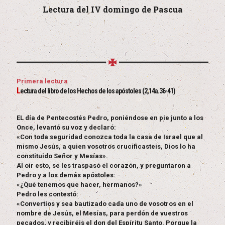
Lectura del IV domingo de Pascua
Primera lectura
L
ectura del libro de los Hechos de los apóstoles (2,14a.36-41)
EL día de Pentecostés Pedro, poniéndose en pie junto a los
Once, levantó su voz y declaró:
«Con toda seguridad conozca toda la casa de Israel que al
mismo Jesús, a quien vosotros crucificasteis, Dios lo ha
constituido Señor y Mesías».
Al oír esto, se les traspasó el corazón, y preguntaron a
Pedro y a los demás apóstoles:
«¿Qué tenemos que hacer, hermanos?»
Pedro les contestó:
«Convertíos y sea bautizado cada uno de vosotros en el
nombre de Jesús, el Mesías, para perdón de vuestros
pecados, y recibiréis el don del Espíritu Santo. Porque la