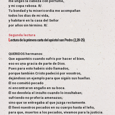
me unges la cabeza con perfume,
y mi copa rebosa. R/.
Tu bondad y tu misericordia me acompañan
todos los días de mi vida,
y habitaré en la casa del Señor
por años sin término. R/.
Segunda lectura
L
ectura de la primera carta del apóstol san Pedro (2,20-25)
QUERIDOS hermanos:
Que aguantéis cuando sufrís por hacer el bien,
eso es una gracia de parte de Dios.
Pues para esto habéis sido llamados,
porque también Cristo padeció por vosotros,
dejándoos un ejemplo para que sigáis sus huellas.
Él no cometió pecado
ni encontraron engaño en su boca.
Él no devolvía el insulto cuando lo insultaban;
sufriendo no profería amenazas;
sino que se entregaba al que juzga rectamente.
Él llevó nuestros pecados en su cuerpo hasta el leño,
para que, muertos a los pecados, vivamos para la justicia.