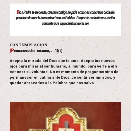
D
ios Padre te necesita, cuenta contigo, te pide acciones concretas cada día
para transformar la humanidad con su Palabra. Proponte cada día una acción
concreta que vaya cambiando tu ser.
CONTEMPLACIÓN
(P
ermaneced en mi amor, Jn 15,9)
Acepta la mirada del Dios que te ama. Acepta tus nuevos
ojos para mirar al ser humano, al mundo, para verle a él y
conocer su voluntad. No es momento de preguntas sino de
permanecer en calma ante Dios, de sentir ser mirados, y
quedar abrazados a la Palabra que nos salva.