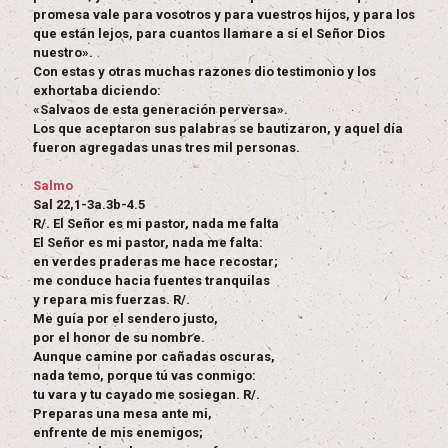
promesa vale para vosotros y para vuestros hijos, y para los
que están lejos, para cuantos llamare a sí el Señor Dios
nuestro».
Con estas y otras muchas razones dio testimonio y los
exhortaba diciendo:
«Salvaos de esta generación perversa».
Los que aceptaron sus palabras se bautizaron, y aquel día
fueron agregadas unas tres mil personas.
Salmo
Sal 22,1-3a.3b-4.5
R/. El Señor es mi pastor, nada me falta
El Señor es mi pastor, nada me falta:
en verdes praderas me hace recostar;
me conduce hacia fuentes tranquilas
y repara mis fuerzas. R/.
Me guía por el sendero justo,
por el honor de su nombre.
Aunque camine por cañadas oscuras,
nada temo, porque tú vas conmigo:
tu vara y tu cayado me sosiegan. R/.
Preparas una mesa ante mi,
enfrente de mis enemigos;