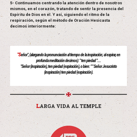
5- Continuamos centrando la atención dentro de nosotros
mismos, en el corazón, tratando de sentir la presencia del
Espíritu de Dios en él. Y así, siguiendo el ritmo de la
respiración, según el método de Oración Hesicasta
decimos interiormente:
"S
eñor", (alargando la pronunciación al tiempo de la inspiración; al expirar, en
profunda meditación decimos): " ten piedad "....
"Señor (inspiración), ten piedad (expiración), o bien: " " Señor Jesucristo
(inspiración) ten piedad (expiración).
L
ARGA VIDA AL TEMPLE