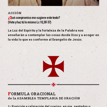
ACCIÓN
¿Q
ué compromiso me sugiere este texto?
(Vete y haz tú lo mismo Lc 10,30-37)
La Luz del Espíritu y la fortaleza de la Palabra nos
enseñarán a contemplar las cosas desde Dios y a acoger en
la vida lo que es conforme al Evangelio de Jesús.
F
ORMULA ORACIONAL
de la ASAMBLEA TEMPLARIA DE ORACIÓN
1- Posición y relajación del cuerpo, en pie, sentados o