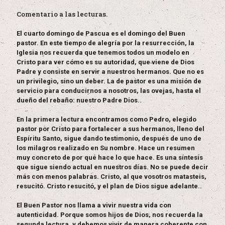
Comentario a las lecturas.
El cuarto domingo de Pascua es el domingo del Buen
pastor. En este tiempo de alegría por la resurrección, la
Iglesia nos recuerda que tenemos todos un modelo en
Cristo para ver cómo es su autoridad, que viene de Dios
Padre y consiste en servir a nuestros hermanos. Que no es
un privilegio, sino un deber. La de pastor es una misión de
servicio para conducirnos a nosotros, las ovejas, hasta el
dueño del rebaño: nuestro Padre Dios..
En la primera lectura encontramos como Pedro, elegido
pastor por Cristo para fortalecer a sus hermanos, lleno del
Espíritu Santo, sigue dando testimonio, después de uno de
los milagros realizado en Su nombre. Hace un resumen
muy concreto de por qué hace lo que hace. Es una síntesis
que sigue siendo actual en nuestros días. No se puede decir
más con menos palabras. Cristo, al que vosotros matasteis,
resucitó. Cristo resucitó, y el plan de Dios sigue adelante..
El Buen Pastor nos llama a vivir nuestra vida con
autenticidad. Porque somos hijos de Dios, nos recuerda la
segunda lectura, y debemos vivir de manera coherente con