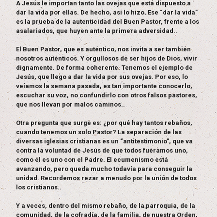
A Jesús le importan tanto las ovejas que está dispuesto a
dar la vida por ellas. De hecho, así lo hizo. Ese “dar la vida”
es la prueba de la autenticidad del Buen Pastor, frente a los
asalariados, que huyen ante la primera adversidad..
El Buen Pastor, que es auténtico, nos invita a ser también
nosotros auténticos. Y orgullosos de ser hijos de Dios, vivir
dignamente. De forma coherente. Tenemos el ejemplo de
Jesús, que llego a dar la vida por sus ovejas. Por eso, lo
veíamos la semana pasada, es tan importante conocerlo,
escuchar su voz, no confundirlo con otros falsos pastores,
que nos llevan por malos caminos..
Otra pregunta que surge es:
¿por qué hay tantos rebaños,
cuando tenemos un solo Pastor?
La separación de las
diversas iglesias cristianas es un “antitestimonio”, que va
contra la voluntad de Jesús de que todos fuéramos uno,
como él es uno con el Padre. El ecumenismo está
avanzando, pero queda mucho todavía para conseguir la
unidad. Recordemos rezar a menudo por la unión de todos
los cristianos..
Y a veces, dentro del mismo rebaño, de la parroquia, de la
comunidad, de la cofradía, de la familia, de nuestra Orden,