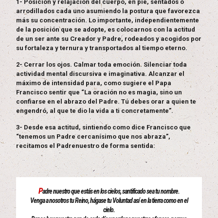
1- Posición y relajación del cuerpo, en pie, sentados o
arrodillados cada uno asumiendo la postura que favorezca
más su concentración. Lo importante, independientemente
de la posición que se adopte, es colocarnos con la actitud
de un ser ante su Creador y Padre, rodeados y acogidos por
su fortaleza y ternura y transportados al tiempo eterno.
2- Cerrar los ojos. Calmar toda emoción. Silenciar toda
actividad mental discursiva e imaginativa. Alcanzar el
máximo de intensidad para, como sugiere el Papa
Francisco sentir que “La oración no es magia, sino un
confiarse en el abrazo del Padre. Tú debes orar a quien te
engendró, al que te dio la vida a ti concretamente”.
3- Desde esa actitud, sintiendo como dice Francisco que
“tenemos un Padre cercanísimo que nos abraza”,
recitamos el Padrenuestro de forma sentida:
P
adre nuestro que estás en los cielos, santificado sea tu nombre.
Venga a nosotros tu Reino, hágase tu Voluntad así en la tierra como en el
cielo.