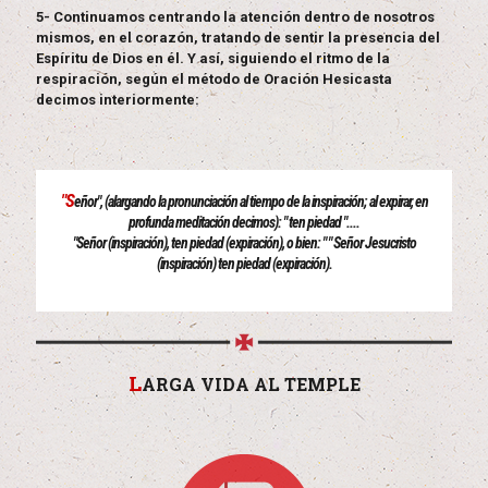
5- Continuamos centrando la atención dentro de nosotros
mismos, en el corazón, tratando de sentir la presencia del
Espíritu de Dios en él. Y así, siguiendo el ritmo de la
respiración, según el método de Oración Hesicasta
decimos interiormente:
"S
eñor", (alargando la pronunciación al tiempo de la inspiración; al expirar, en
profunda meditación decimos): " ten piedad "....
"Señor (inspiración), ten piedad (expiración), o bien: " " Señor Jesucristo
(inspiración) ten piedad (expiración).
L
ARGA VIDA AL TEMPLE