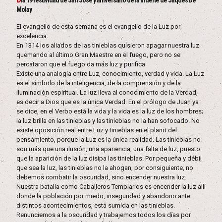
ía 19 festividad de San José y aniversario de la muerte de Jaques De
Molay
El evangelio de esta semana es el evangelio de la Luz por
excelencia.
En 1314 los aliados de las tinieblas quisieron apagar nuestra luz
quemando al último Gran Maestre en el fuego, pero no se
percataron que el fuego da más luz y purifica.
Existe una analogía entre Luz, conocimiento, verdad y vida. La Luz
es el símbolo de la inteligencia, de la comprensión y de la
iluminación espiritual. La luz lleva al conocimiento de la Verdad,
es decir a Dios que es la única Verdad. En el prólogo de Juan ya
se dice, en el Verbo está la vida y la vida es la luz de los hombres;
la luz brilla en las tinieblas y las tinieblas no la han sofocado. No
existe oposición real entre Luz y tinieblas en el plano del
pensamiento, porque la Luz es la única realidad. Las tinieblas no
son más que una ilusión, una apariencia, una falta de luz, puesto
que la aparición de la luz disipa las tinieblas. Por pequeña y débil
que sea la luz, las tinieblas no la ahogan, por consiguiente, no
debemos combatir la oscuridad, sino encender nuestra luz.
Nuestra batalla como Caballeros Templarios es encender la luz allí
donde la población por miedo, inseguridad y abandono ante
distintos acontecimientos, está sumida en las tinieblas.
Renunciemos a la oscuridad y trabajemos todos los días por