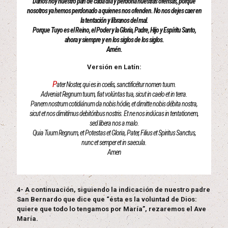
Danos hoy nuestro pan de cada día y perdona nuestras ofensas, porque
nosotros ya hemos perdonado a quienes nos ofenden. No nos dejes caer en
la tentación y líbranos del mal.
Porque Tuyo es el Reino, el Poder y la Gloria, Padre, Hijo y Espíritu Santo,
ahora y siempre y en los siglos de los siglos.
Amén.
Versión en Latín:
P
ater Noster, qui es in coelis, sanctificétur nomen tuum.
Adveniat Regnum tuum, fiat volúntas tua, sicut in caelo et in terra.
Panem nostrum cotidiánum da nobis hódie, et dimitte nobis débita nostra,
sicut et nos dimitímus debitóribus nostris. Et ne nos indúcas in tentationem,
sed libera nos a malo.
Quia Tuum Regnum, et Potestas et Gloria, Pater, Filius et Spiritus Sanctus,
nunc et semper et in saecula.
Amen
4- A continuación, siguiendo la indicación de nuestro padre
San Bernardo que dice que “ésta es la voluntad de Dios:
quiere que todo lo tengamos por María”, rezaremos el Ave
María.