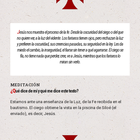
J
esús nos muestra el proceso de la fe. Desde la oscuridad del ciego o del que
no quiere ver, a la luz del vidente. Los fariseos tienen ojos, pero rechazan la luz
y prefieren la oscuridad, sus creencias pasadas, su seguridad en la ley. Les da
miedo el cambio, la inseguridad, el fiarse sin tener a qué agarrarse. El ciego se
fía, no tiene nada que perder, cree, ve a Jesús, mientras que los fariseos lo
miran sin verlo.
MEDITACIÓN
¿Q
ué dice de mí y qué me dice este texto?
Estamos ante una enseñanza de la Luz, de la Fe recibida en el
bautismo. El ciego obtiene la vista en la piscina de Siloé (el
enviado), es decir, Jesús.