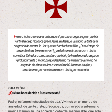
P
rimero todos creen que es un hombre el que cura al ciego, luego un profeta,
y al final el ciego reconoce que es Jesús, el Mesías, el Salvador. Se trata de la
progresión de nuestra fe. Jesús, desde hombre hasta Dios. ¿En qué etapa de
desarrollo de mi fe me encuentro?, ¿verdaderamente reconozco a Jesús
como Dios Salvador, o como hombre o profeta? ¿Lo he reflexionado despacio
y profundamente, o lo creo porque desde niño me lo han impuesto o lo he
aceptado sin ni tan siquiera cuestionármelo? Abramos los ojos y
descubramos por nosotros mismos a Jesús, por convicción.
ORACIÓN
¿Q
ué me hace decirle a Dios este texto?
Padre, estamos necesitados de Luz. Vivimos en un mundo de
ansiedad, de gente triste, preocupada, con miedo a enfermar o
morir. Estamos en una sociedad cobarde, manipulable, que sólo