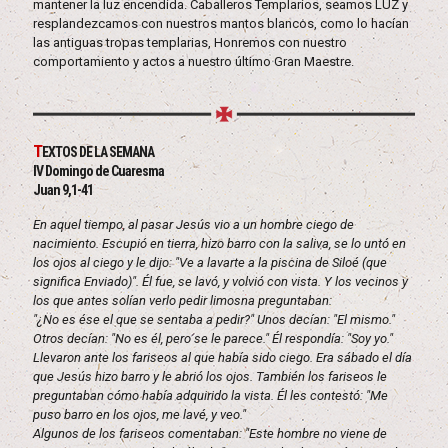
mantener la luz encendida. Caballeros Templarios, seamos LUZ y
resplandezcamos con nuestros mantos blancos, como lo hacían
las antiguas tropas templarias, Honremos con nuestro
comportamiento y actos a nuestro último Gran Maestre.
T
EXTOS DE LA SEMANA
IV Domingo de Cuaresma
Juan 9,1-41
En aquel tiempo, al pasar Jesús vio a un hombre ciego de
nacimiento. Escupió en tierra, hizo barro con la saliva, se lo untó en
los ojos al ciego y le dijo: "Ve a lavarte a la piscina de Siloé (que
significa Enviado)". Él fue, se lavó, y volvió con vista. Y los vecinos y
los que antes solían verlo pedir limosna preguntaban:
"¿No es ése el que se sentaba a pedir?" Unos decían: "El mismo."
Otros decían: "No es él, pero se le parece." Él respondía: "Soy yo."
Llevaron ante los fariseos al que había sido ciego. Era sábado el día
que Jesús hizo barro y le abrió los ojos. También los fariseos le
preguntaban cómo había adquirido la vista. Él les contestó: "Me
puso barro en los ojos, me lavé, y veo."
Algunos de los fariseos comentaban: "Este hombre no viene de