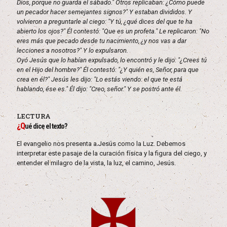
Dios, porque no guarda el sábado." Otros replicaban: ¿Cómo puede
un pecador hacer semejantes signos?" Y estaban divididos. Y
volvieron a preguntarle al ciego: "Y tú, ¿qué dices del que te ha
abierto los ojos?" Él contestó: "Que es un profeta." Le replicaron: "No
eres más que pecado desde tu nacimiento, ¿y nos vas a dar
lecciones a nosotros?" Y lo expulsaron.
Oyó Jesús que lo habían expulsado, lo encontró y le dijo: "¿Crees tú
en el Hijo del hombre?" Él contestó: "¿Y quién es, Señor, para que
crea en él?" Jesús les dijo: "Lo estás viendo: el que te está
hablando, ése es." Él dijo: "Creo, señor." Y se postró ante él.
LECTURA
¿Q
ué dice el texto?
El evangelio nos presenta a Jesús como la Luz. Debemos
interpretar este pasaje de la curación física y la figura del ciego, y
entender el milagro de la vista, la luz, el camino, Jesús.