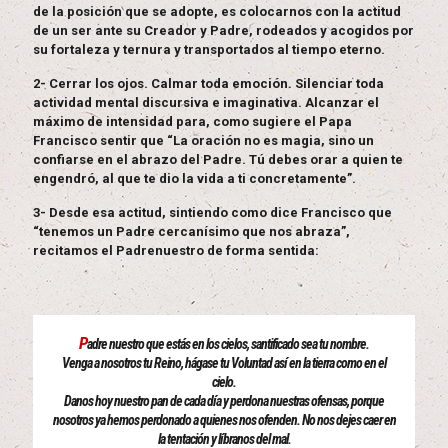
de la posición que se adopte, es colocarnos con la actitud
de un ser ante su Creador y Padre, rodeados y acogidos por
su fortaleza y ternura y transportados al tiempo eterno.
2- Cerrar los ojos. Calmar toda emoción. Silenciar toda
actividad mental discursiva e imaginativa. Alcanzar el
máximo de intensidad para, como sugiere el Papa
Francisco sentir que “La oración no es magia, sino un
confiarse en el abrazo del Padre. Tú debes orar a quien te
engendró, al que te dio la vida a ti concretamente”.
3- Desde esa actitud, sintiendo como dice Francisco que
“tenemos un Padre cercanísimo que nos abraza”,
recitamos el Padrenuestro de forma sentida:
P
adre nuestro que estás en los cielos, santificado sea tu nombre.
Venga a nosotros tu Reino, hágase tu Voluntad así en la tierra como en el
cielo.
Danos hoy nuestro pan de cada día y perdona nuestras ofensas, porque
nosotros ya hemos perdonado a quienes nos ofenden. No nos dejes caer en
la tentación y líbranos del mal.