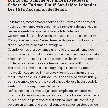
ía 10 San Juan de Ávila. Día 13 Nuestra
Señora de Fátima. Día 15 San Isidro Labrador.
Día 16 la Ascensión del Señor.
Felicitamos, recordamos y pedimos en nuestras oraciones por
nuestros Hermanos de la Encomienda Templaria de Madrid. Les
pedimos que la hagan extensiva a toda la Colegiata.
Celebramos el día de la Ascensión. Justo antes de ascender al
Cielo y reunirse con su Padre, Jesús envía por el mundo a sus
discípulos para proclamar el evangelio.
Cuando vemos o escuchamos una noticia, o experimentamos
algo relevante en nuestras vidas, rápidamente queremos contarlo
a los demás. Queremos ser los primeros en hacerlo, no podemos
contener las ganas. Esa es la fuerza que experimentaron y
sintieron los primeros discípulos y lo que hicieron. Su fuerte
motivación superó las limitaciones y los miedos, incluso el de
morir. Gracias a ellos la vida de Jesús nos ha sido transmitida, y
con su ejemplo de valentía, y credibilidad del que habla desde la
verdad, somos seguidores de Jesús.
Reflexionemos si como Caballeros Templarios sentimos ese
mismo ardor, esas mismas ganas de contar a los demás la buena
nueva, de ser los primeros en transmitirla, para que continúe y
perdure en el tiempo, o si por el contrario somos sujetos pasivos,