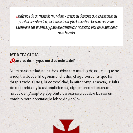
J
esús nos da un mensaje muy claro y es que su deseo es que su mensaje, su
palabra, se extiendan por toda la tierra, y todos los hombres lo conozcan.
Quiere que sea universal y para ello cuenta con nosotros. Nos da la autoridad
para hacerlo.
MEDITACIÓN
¿Q
ué dice de mí y qué me dice este texto?
Nuestra sociedad no ha evolucionado mucho de aquella que se
encontró Jesús. El egoísmo, el odio, el ego personal que ha
desplazado a Dios, la comodidad, la autocomplacencia, la falta
de solidaridad y la autosuficiencia, siguen presentes entre
nosotros. ¿Acepto y soy parte de esa sociedad, o busco un
cambio para continuar la labor de Jesús?