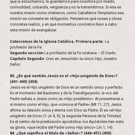
que la escuchamos, la guardamos para nosotros por miedo,
comodidad, cobardía, vergüenza y no la transmitimos. Si esa es
nuestra misión como cristianos, como Caballeros Templarios esa
misión se convierte en obligación. Pensemos qué cosas y obras
concretas realizo, y en qué momentos concretos llevo a cabo
esta misión de evangelizar.
Catecismos de la Iglesia Católica. Primera parte:
La
profesión de la Fe.
Segunda sección:
La profesión de la Fe cristiana – El Credo.
Capítulo Segundo:
Creo en Jesucristo su único Hijo, nuestro
Señor.
83. ¿En qué sentido Jesús es el «Hijo unigénito de Dios»?
(441-445) (454)
Jesús es el Hijo unigénito de Dios en un sentido único y perfecto.
En el momento del Bautismo y de la Transfiguración, la voz del
Padre señala a Jesús como su «Hijo predilecto». Al presentarse a
sí mismo como el Hijo, que «conoce al Padre» (Mt 11, 27), Jesús
afirma su relación única y eterna con Dios su Padre. Él es «el Hijo
unigénito de Dios» (1 Jn 4, 9), la segunda Persona de la Trinidad.
Es el centro de la predicación apostólica: los Apóstoles han visto
su gloria, «que recibe del Padre como Hijo único» (Jn 1, 14).
84. ¿Qué significa el título de «Señor»? (446-451) (455)