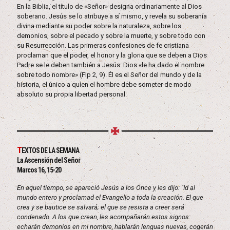
En la Biblia, el título de «Señor» designa ordinariamente al Dios
soberano. Jesús se lo atribuye a sí mismo, y revela su soberanía
divina mediante su poder sobre la naturaleza, sobre los
demonios, sobre el pecado y sobre la muerte, y sobre todo con
su Resurrección. Las primeras confesiones de fe cristiana
proclaman que el poder, el honor y la gloria que se deben a Dios
Padre se le deben también a Jesús: Dios «le ha dado el nombre
sobre todo nombre» (Flp 2, 9). Él es el Señor del mundo y de la
historia, el único a quien el hombre debe someter de modo
absoluto su propia libertad personal.
T
EXTOS DE LA SEMANA
La Ascensión del Señor
Marcos 16, 15-20
En aquel tiempo, se apareció Jesús a los Once y les dijo: "Id al
mundo entero y proclamad el Evangelio a toda la creación. El que
crea y se bautice se salvará; el que se resista a creer será
condenado. A los que crean, les acompañarán estos signos:
echarán demonios en mi nombre, hablarán lenguas nuevas, cogerán