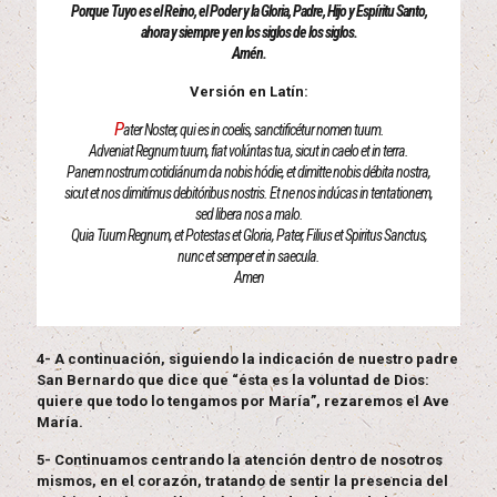
Porque Tuyo es el Reino, el Poder y la Gloria, Padre, Hijo y Espíritu Santo,
ahora y siempre y en los siglos de los siglos.
Amén.
Versión en Latín:
P
ater Noster, qui es in coelis, sanctificétur nomen tuum.
Adveniat Regnum tuum, fiat volúntas tua, sicut in caelo et in terra.
Panem nostrum cotidiánum da nobis hódie, et dimitte nobis débita nostra,
sicut et nos dimitímus debitóribus nostris. Et ne nos indúcas in tentationem,
sed libera nos a malo.
Quia Tuum Regnum, et Potestas et Gloria, Pater, Filius et Spiritus Sanctus,
nunc et semper et in saecula.
Amen
4- A continuación, siguiendo la indicación de nuestro padre
San Bernardo que dice que “ésta es la voluntad de Dios:
quiere que todo lo tengamos por María”, rezaremos el Ave
María.
5- Continuamos centrando la atención dentro de nosotros
mismos, en el corazón, tratando de sentir la presencia del