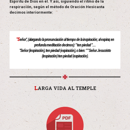
Espíritu de Dios en él. Y así, siguiendo el ritmo de la
respiración, según el método de Oración Hesicasta
decimos interiormente:
"S
eñor", (alargando la pronunciación al tiempo de la inspiración; al expirar, en
profunda meditación decimos): " ten piedad "....
"Señor (inspiración), ten piedad (expiración), o bien: " " Señor Jesucristo
(inspiración) ten piedad (expiración).
L
ARGA VIDA AL TEMPLE