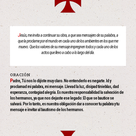
J
esús, me invita a continuar su obra, a que sea mensajero de su palabra, a
que la proclame por el mundo en cada uno de los ambientes en los que me
muevo. Que los valores de su mensaje impregnen todos y cada uno de los
actos que llevo a cabo a lo largo del día.
ORACIÓN
P
adre, Tú nos lo dijiste muy claro. No entenderlo es negarte. Id y
proclamad mi palabra, mi mensaje. Llevad la luz, disipad tinieblas, dad
esperanza, contagiad alegría. Es nuestra responsabilidad la salvación de
los hermanos, ya que nos dejaste ese legado: El que se bautice se
salvará. Por lo tanto, es nuestra obligación dar a conocer tu palabra y tu
mensaje e invitar al bautismo de los hermanos.