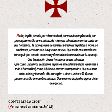
P
adre, te pido perdón por mi comodidad, por mi autocomplacencia, por
preocuparme sólo de mí mismo, de mi propia salvación sin contar con la de
mis hermanos. Te pido que me des fuerzas para llevar tu palabra a todos los
ambientes y entornos en los que me muevo. Que mi fin en esta vida sea
conseguir que otros te conozcan y deseen bautizarse o abrazar tu mensaje.
Que la salvación de mis hermanos sea mi salvación.
Que como Caballeros Templarios sepamos extender tu palabra y mensaje a
toda la humanidad, como lo hicieron nuestros antepasados. Que nuestros
actos, obras, y forma de vida, contagien a otros a unirse a Ti. Que no
pensemos sólo en nosotros mismos. Que seamos discípulos dignos de tu
delegación.
CONTEMPLACIÓN
(P
ermaneced en mi amor, Jn 15,9)