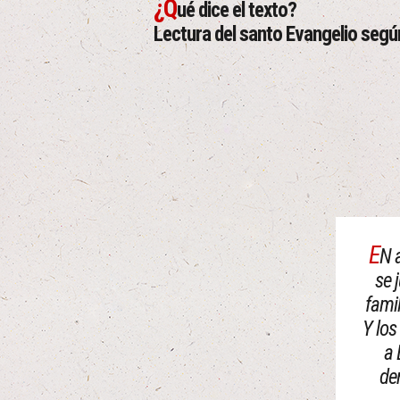
¿Q
ué dice el texto?
Lectura del santo Evangelio segú
E
N 
se 
famil
Y los
a 
de