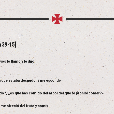
n 39-15]
s lo llamó y le dijo:
porque estaba desnudo, y me escondí».
o?, ¿es que has comido del árbol del que te prohibí comer?».
e ofreció del fruto y comí».