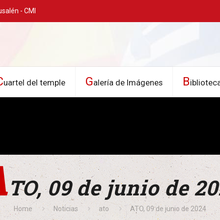
usalén - CMI
C
G
B
uartel del temple
alería de Imágenes
ibliotec
A
TO, 09 de junio de 2
Home
Noticias
ato
ATO, 09 de junio de 2024