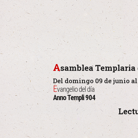
A
samblea Templaria 
Del domingo 09 de junio al 
E
vangelio del día
Anno Templi 904
Lect