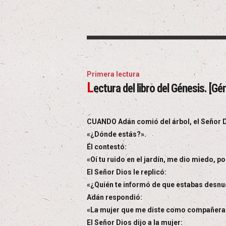
Primera lectura
L
ectura del libro del Génesis. [Gé
CUANDO Adán comió del árbol, el Señor Dio
«¿Dónde estás?».
Él contestó:
«Oí tu ruido en el jardín, me dio miedo, 
El Señor Dios le replicó:
«¿Quién te informó de que estabas desnud
Adán respondió:
«La mujer que me diste como compañera m
El Señor Dios dijo a la mujer: