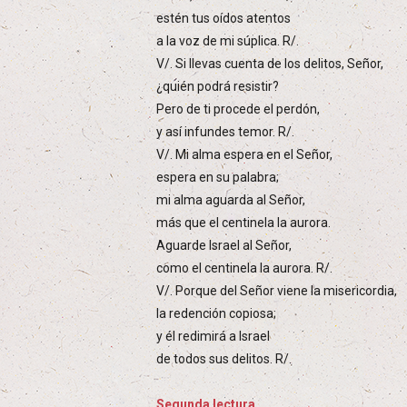
estén tus oídos atentos
a la voz de mi súplica. R/.
V/. Si llevas cuenta de los delitos, Señor,
¿quién podrá resistir?
Pero de ti procede el perdón,
y así infundes temor. R/.
V/. Mi alma espera en el Señor,
espera en su palabra;
mi alma aguarda al Señor,
más que el centinela la aurora.
Aguarde Israel al Señor,
como el centinela la aurora. R/.
V/. Porque del Señor viene la misericordia,
la redención copiosa;
y él redimirá a Israel
de todos sus delitos. R/.
Segunda lectura