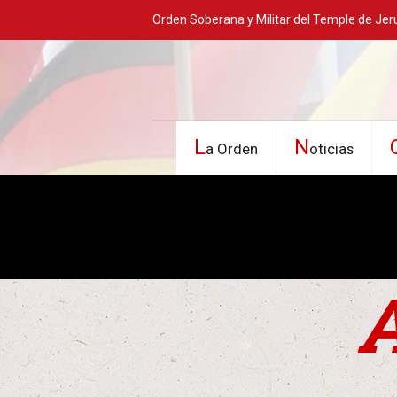
Orden Soberana y Militar del Temple de Jer
L
N
a Orden
oticias