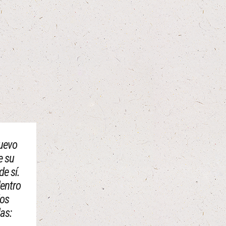
nuevo
e su
de sí.
dentro
los
as: