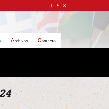
A
C
a
rchivos
ontacto
024