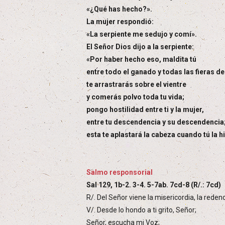
«¿Qué has hecho?».
La mujer respondió:
«La serpiente me sedujo y comí».
El Señor Dios dijo a la serpiente:
«Por haber hecho eso, maldita tú
entre todo el ganado y todas las fieras d
te arrastrarás sobre el vientre
y comerás polvo toda tu vida;
pongo hostilidad entre ti y la mujer,
entre tu descendencia y su descendencia
esta te aplastará la cabeza cuando tú la hi
Salmo responsorial
Sal 129, 1b-2. 3-4. 5-7ab. 7cd-8 (R/.: 7cd)
R/. Del Señor viene la misericordia, la reden
V/. Desde lo hondo a ti grito, Señor;
Señor, escucha mi Voz;