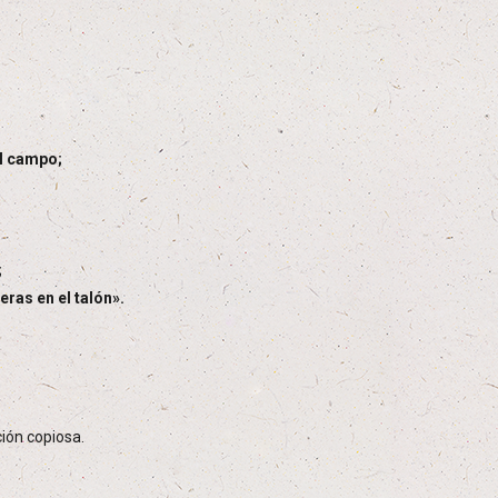
el campo;
;
eras en el talón».
ción copiosa.