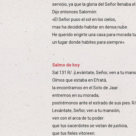
servicio, ya que la gloria del Señor llenaba e
Dijo entonces Salomón:
«El Señor puso el sol en los cielos,
mas ha decidido habitar en densa nube.
He querido erigirte una casa para morada tu
un lugar donde habites para siempre».
Salmo de hoy
Sal 131 R/. ¡Levántate, Señor, ven a tu mans
Oímos que estaba en Efratá,
la encontramos en el Soto de Jaar:
entremos en su morada,
postrémonos ante el estrado de sus pies. R/
Levántate, Señor, ven a tu mansión,
ven con el arca de tu poder:
que tus sacerdotes se vistan de justicia,
que tus fieles vitoreen.