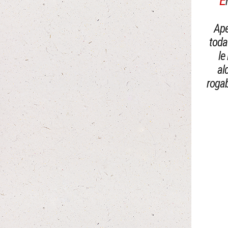
E
Ape
toda
le
al
rogab