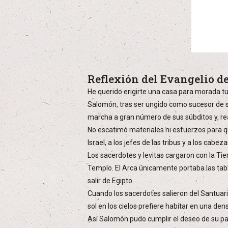
Reflexión del Evangelio d
He querido erigirte una casa para morada t
Salomón, tras ser ungido como sucesor de su
marcha a gran número de sus súbditos y, re
No escatimó materiales ni esfuerzos para q
Israel, a los jefes de las tribus y a los cabe
Los sacerdotes y levitas cargaron con la Tie
Templo. El Arca únicamente portaba las tabla
salir de Egipto.
Cuando los sacerdotes salieron del Santuario
sol en los cielos prefiere habitar en una d
Así Salomón pudo cumplir el deseo de su pad