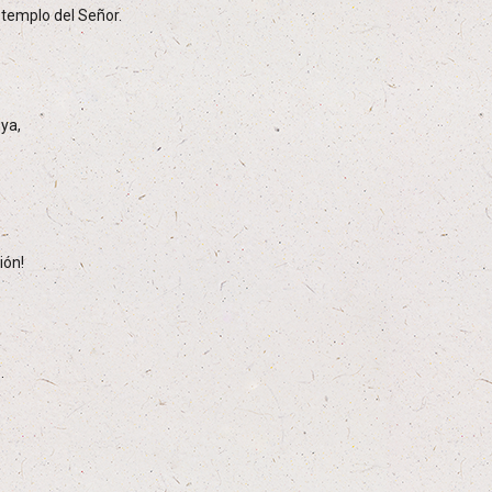
l templo del Señor.
ya,
ión!
.