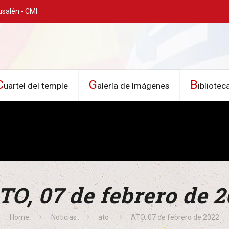
usalén - CMI
C
G
B
uartel del temple
alería de Imágenes
ibliotec
TO, 07 de febrero de 
Home
Noticias
ato
ATO, 07 de febrero de 2022