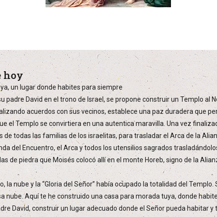
e hoy
uya, un lugar donde habites para siempre
 padre David en el trono de Israel, se propone construir un Templo al N
alizando acuerdos con sus vecinos, establece una paz duradera que per
ue el Templo se convirtiera en una autentica maravilla. Una vez finali
zas de todas las familias de los israelitas, para trasladar el Arca de la A
nda del Encuentro, el Arca y todos los utensilios sagrados trasladándolo
s de piedra que Moisés colocó allí en el monte Horeb, signo de la Alianz
, la nube y la “Gloria del Señor” había ocupado la totalidad del Templo.
ensa nube. Aquí te he construido una casa para morada tuya, donde habit
re David, construir un lugar adecuado donde el Señor pueda habitar y t