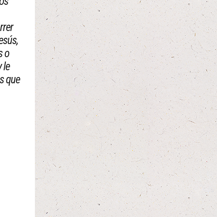
los
rrer
esús,
s o
 le
os que