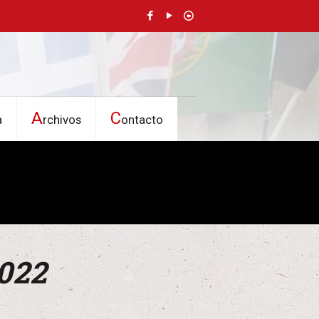
A
C
a
rchivos
ontacto
2022