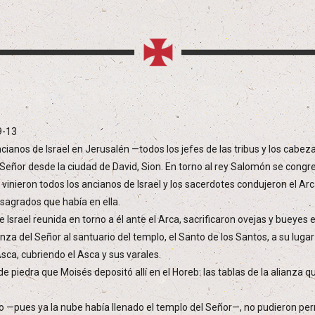
 9-13
anos de Israel en Jerusalén —todos los jefes de las tribus y los cabezas 
l Señor desde la ciudad de David, Sion. En torno al rey Salomón se congre
 vinieron todos los ancianos de Israel y los sacerdotes condujeron el Arca
 sagrados que había en ella.
e Israel reunida en torno a él ante el Arca, sacrificaron ovejas y bueyes
nza del Señor al santuario del templo, el Santo de los Santos, a su lugar 
Asca, cubriendo el Asca y sus varales.
 piedra que Moisés depositó allí en el Horeb: las tablas de la alianza qu
io —pues ya la nube había llenado el templo del Señor—, no pudieron pe