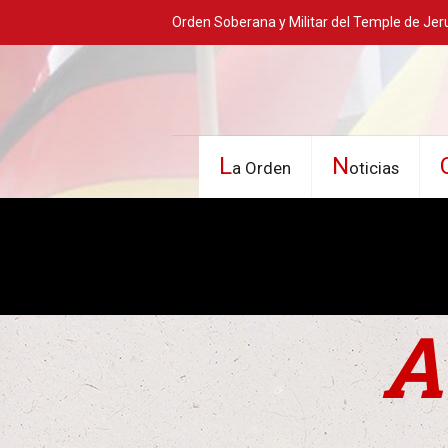
Orden Soberana y Militar del Temple de Jer
L
N
a Orden
oticias
A