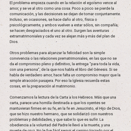
El problema empieza cuando en la relación el egoísmo vence al
amor, y se ve al otro como una cosa. Poco a poco se pierde la
comunicación, y las decisiones se dejan de tomar conjuntamente.
Incluso, en ocasiones, se hace daño al otro, física o
psicológicamente, y ambos vuelven a estar sólos, sin compañía,
se hacen desgraciados el uno al otro. Surgen las aventuras
extramatrimoniales y cada vez se alejan más y más del plan de
Dios.
Otros problemas para alcanzar la felicidad son la simple
convivencia o las relaciones prematrimoniales, en las que no se
da el compromiso pleno y definitivo, la entrega “para toda la vida,
con una persona”, de la que nos habla el libro del Génesis. Si se
habla de verdadero amor, hace falta un compromiso mayor que la
simple atracción pasajera. Por eso la Iglesia recuerda estas
cosas, en la preparación al matrimonio.
Comenzamos la lectura de la Carta a los Hebreos. Más que una
carta, parece una homilía destinada a que los oyentes se
mantuvieran firmes en su fe, en la fe en Jesucristo, el Hijo de Dios,
que se hizo nuestro hermano, que se solidarizó con nuestros
problemas y debilidades, y que sabe lo que es sufrir. La
obediencia a la voluntad del Padre le llevó a la muerte, y una
muerte de cruz. No le fue fácil seguir el camino trazado por el