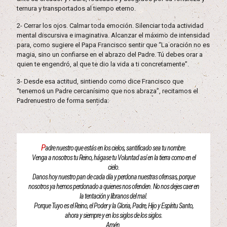
ternura y transportados al tiempo eterno.
2- Cerrar los ojos. Calmar toda emoción. Silenciar toda actividad
mental discursiva e imaginativa. Alcanzar el máximo de intensidad
para, como sugiere el Papa Francisco sentir que “La oración no es
magia, sino un confiarse en el abrazo del Padre. Tú debes orar a
quien te engendró, al que te dio la vida a ti concretamente”.
3- Desde esa actitud, sintiendo como dice Francisco que
“tenemos un Padre cercanísimo que nos abraza”, recitamos el
Padrenuestro de forma sentida:
P
adre nuestro que estás en los cielos, santificado sea tu nombre.
Venga a nosotros tu Reino, hágase tu Voluntad así en la tierra como en el
cielo.
Danos hoy nuestro pan de cada día y perdona nuestras ofensas, porque
nosotros ya hemos perdonado a quienes nos ofenden. No nos dejes caer en
la tentación y líbranos del mal.
Porque Tuyo es el Reino, el Poder y la Gloria, Padre, Hijo y Espíritu Santo,
ahora y siempre y en los siglos de los siglos.
Amén.