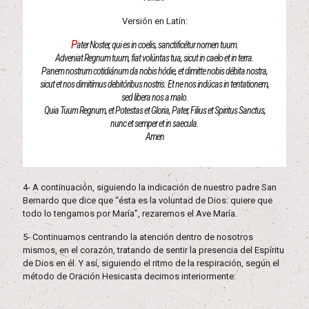
Versión en Latín:
P
ater Noster, qui es in coelis, sanctificétur nomen tuum.
Adveniat Regnum tuum, fiat volúntas tua, sicut in caelo et in terra.
Panem nostrum cotidiánum da nobis hódie, et dimitte nobis débita nostra,
sicut et nos dimitímus debitóribus nostris. Et ne nos indúcas in tentationem,
sed libera nos a malo.
Quia Tuum Regnum, et Potestas et Gloria, Pater, Filius et Spiritus Sanctus,
nunc et semper et in saecula.
Amen
4- A continuación, siguiendo la indicación de nuestro padre San
Bernardo que dice que “ésta es la voluntad de Dios: quiere que
todo lo tengamos por María”, rezaremos el Ave María.
5- Continuamos centrando la atención dentro de nosotros
mismos, en el corazón, tratando de sentir la presencia del Espíritu
de Dios en él. Y así, siguiendo el ritmo de la respiración, según el
método de Oración Hesicasta decimos interiormente: