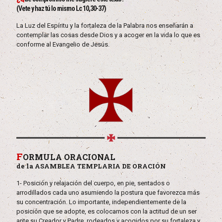
(Vete y haz tú lo mismo Lc 10,30-37)
La Luz del Espíritu y la fortaleza de la Palabra nos enseñarán a
contemplar las cosas desde Dios y a acoger en la vida lo que es
conforme al Evangelio de Jesús.
F
ORMULA ORACIONAL
de la ASAMBLEA TEMPLARIA DE ORACIÓN
1- Posición y relajación del cuerpo, en pie, sentados o
arrodillados cada uno asumiendo la postura que favorezca más
su concentración. Lo importante, independientemente de la
posición que se adopte, es colocarnos con la actitud de un ser
ante su Creador y Padre, rodeados y acogidos por su fortaleza y