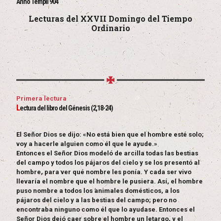
Anno Templi 904
Lecturas del XXVII Domingo del Tiempo
Ordinario
Primera lectura
L
ectura del libro del Génesis (2,18-24)
El Señor Dios se dijo: «No está bien que el hombre esté solo;
voy a hacerle alguien como él que le ayude.»
Entonces el Señor Dios modeló de arcilla todas las bestias
del campo y todos los pájaros del cielo y se los presentó al
hombre, para ver qué nombre les ponía. Y cada ser vivo
llevaría el nombre que el hombre le pusiera. Así, el hombre
puso nombre a todos los animales domésticos, a los
pájaros del cielo y a las bestias del campo; pero no
encontraba ninguno como él que lo ayudase. Entonces el
Señor Dios dejó caer sobre el hombre un letargo, y el