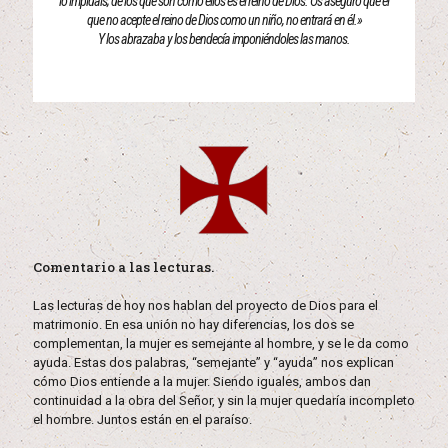
lo impidáis; de los que son como ellos es el reino de Dios. Os aseguro que el
que no acepte el reino de Dios como un niño, no entrará en él.»
Y los abrazaba y los bendecía imponiéndoles las manos.
Comentario a las lecturas.
Las lecturas de hoy nos hablan del proyecto de Dios para el
matrimonio. En esa unión no hay diferencias, los dos se
complementan, la mujer es semejante al hombre, y se le da como
ayuda. Estas dos palabras, “semejante” y “ayuda” nos explican
cómo Dios entiende a la mujer. Siendo iguales, ambos dan
continuidad a la obra del Señor, y sin la mujer quedaría incompleto
el hombre. Juntos están en el paraíso.