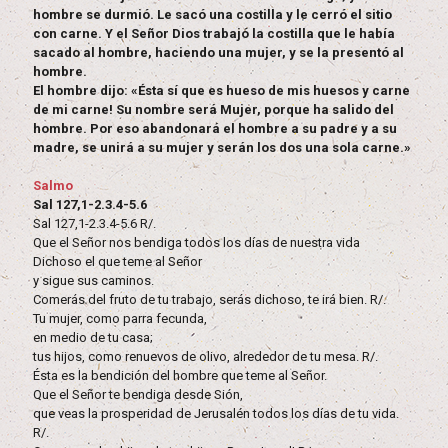
hombre se durmió. Le sacó una costilla y le cerró el sitio
con carne. Y el Señor Dios trabajó la costilla que le había
sacado al hombre, haciendo una mujer, y se la presentó al
hombre.
El hombre dijo: «Ésta sí que es hueso de mis huesos y carne
de mi carne! Su nombre será Mujer, porque ha salido del
hombre. Por eso abandonará el hombre a su padre y a su
madre, se unirá a su mujer y serán los dos una sola carne.»
Salmo
Sal 127,1-2.3.4-5.6
Sal 127,1-2.3.4-5.6 R/.
Que el Señor nos bendiga todos los días de nuestra vida
Dichoso el que teme al Señor
y sigue sus caminos.
Comerás del fruto de tu trabajo, serás dichoso, te irá bien. R/.
Tu mujer, como parra fecunda,
en medio de tu casa;
tus hijos, como renuevos de olivo, alrededor de tu mesa. R/.
Ésta es la bendición del hombre que teme al Señor.
Que el Señor te bendiga desde Sión,
que veas la prosperidad de Jerusalén todos los días de tu vida.
R/.