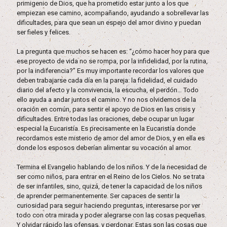
primigenio de Dios, que ha prometido estar junto a los que
empiezan ese camino, acompañando, ayudando a sobrellevar las
dificultades, para que sean un espejo del amor divino y puedan
ser fieles y felices.
La pregunta que muchos se hacen es: “¿cómo hacer hoy para que
ese proyecto de vida no se rompa, por la infidelidad, por la rutina,
por la indiferencia?” Es muy importante recordar los valores que
deben trabajarse cada día en la pareja: la fidelidad, el cuidado
diario del afecto y la convivencia, la escucha, el perdón… Todo
ello ayuda a andar juntos el camino. Y no nos olvidemos de la
oración en común, para sentir el apoyo de Dios en las crisis y
dificultades. Entre todas las oraciones, debe ocupar un lugar
especial la Eucaristía. Es precisamente en la Eucaristía donde
recordamos este misterio de amor del amor de Dios, y en ella es
donde los esposos deberían alimentar su vocación al amor.
Termina el Evangelio hablando de los niños. Y de la necesidad de
ser como niños, para entrar en el Reino de los Cielos. No se trata
de ser infantiles, sino, quizá, de tener la capacidad de los niños
de aprender permanentemente. Ser capaces de sentir la
curiosidad para seguir haciendo preguntas, interesarse por ver
todo con otra mirada y poder alegrarse con las cosas pequeñas.
Y olvidar rápido las ofensas, y perdonar. Estas son las cosas que