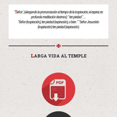
"S
eñor", (alargando la pronunciación al tiempo de la inspiración; al expirar, en
profunda meditación decimos): " ten piedad "....
"Señor (inspiración), ten piedad (expiración), o bien: " " Señor Jesucristo
(inspiración) ten piedad (expiración).
L
ARGA VIDA AL TEMPLE