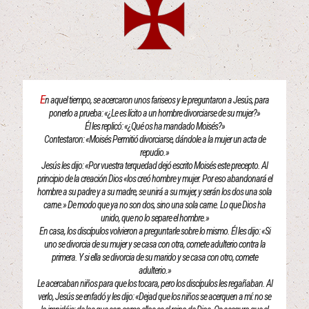
E
n aquel tiempo, se acercaron unos fariseos y le preguntaron a Jesús, para
ponerlo a prueba: «¿Le es lícito a un hombre divorciarse de su mujer?»
Él les replicó: «¿Qué os ha mandado Moisés?»
Contestaron: «Moisés Permitió divorciarse, dándole a la mujer un acta de
repudio.»
Jesús les dijo: «Por vuestra terquedad dejó escrito Moisés este precepto. Al
principio de la creación Dios «los creó hombre y mujer. Por eso abandonará el
hombre a su padre y a su madre, se unirá a su mujer, y serán los dos una sola
carne.» De modo que ya no son dos, sino una sola carne. Lo que Dios ha
unido, que no lo separe el hombre.»
En casa, los discípulos volvieron a preguntarle sobre lo mismo. Él les dijo: «Si
uno se divorcia de su mujer y se casa con otra, comete adulterio contra la
primera. Y si ella se divorcia de su marido y se casa con otro, comete
adulterio.»
Le acercaban niños para que los tocara, pero los discípulos les regañaban. Al
verlo, Jesús se enfadó y les dijo: «Dejad que los niños se acerquen a mí: no se