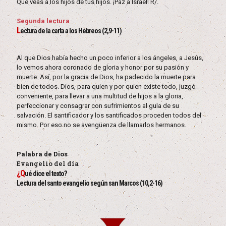
Que veas a los hijos de tus hijos. ¡Paz a Israel! R/.
Segunda lectura
L
ectura de la carta a los Hebreos (2,9-11)
Al que Dios había hecho un poco inferior a los ángeles, a Jesús,
lo vemos ahora coronado de gloria y honor por su pasión y
muerte. Así, por la gracia de Dios, ha padecido la muerte para
bien de todos. Dios, para quien y por quien existe todo, juzgó
conveniente, para llevar a una multitud de hijos a la gloria,
perfeccionar y consagrar con sufrimientos al gula de su
salvación. El santificador y los santificados proceden todos del
mismo. Por eso no se avengüenza de llamarlos hermanos.
Palabra de Dios
Evangelio del día
¿Q
ué dice el texto?
Lectura del santo evangelio según san Marcos (10,2-16)