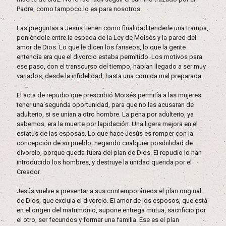
Padre, como tampoco lo es para nosotros.
Las preguntas a Jesús tienen como finalidad tenderle una trampa,
poniéndole entre la espada de la Ley de Moisés y la pared del
amor de Dios. Lo que le dicen los fariseos, lo que la gente
entendía era que el divorcio estaba permitido. Los motivos para
ese paso, con el transcurso del tiempo, habían llegado a ser muy
variados, desde la infidelidad, hasta una comida mal preparada.
El acta de repudio que prescribió Moisés permitía a las mujeres
tener una segunda oportunidad, para que no las acusaran de
adulterio, si se unían a otro hombre. La pena por adulterio, ya
sabemos, era la muerte por lapidación. Una ligera mejora en el
estatus de las esposas. Lo que hace Jesús es romper con la
concepción de su pueblo, negando cualquier posibilidad de
divorcio, porque queda fuera del plan de Dios. El repudio lo han
introducido los hombres, y destruye la unidad querida por el
Creador.
Jesús vuelve a presentar a sus contemporáneos el plan original
de Dios, que excluía el divorcio. El amor de los esposos, que está
en el origen del matrimonio, supone entrega mutua, sacrificio por
el otro, ser fecundos y formar una familia. Ese es el plan