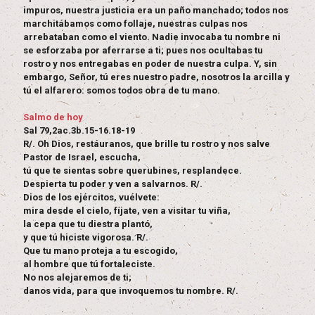
impuros, nuestra justicia era un paño manchado; todos nos
marchitábamos como follaje, nuestras culpas nos
arrebataban como el viento. Nadie invocaba tu nombre ni
se esforzaba por aferrarse a ti; pues nos ocultabas tu
rostro y nos entregabas en poder de nuestra culpa. Y, sin
embargo, Señor, tú eres nuestro padre, nosotros la arcilla y
tú el alfarero: somos todos obra de tu mano.
Salmo de hoy
Sal 79,2ac.3b.15-16.18-19
R/. Oh Dios, restáuranos, que brille tu rostro y nos salve
Pastor de Israel, escucha,
tú que te sientas sobre querubines, resplandece.
Despierta tu poder y ven a salvarnos. R/.
Dios de los ejércitos, vuélvete:
mira desde el cielo, fíjate, ven a visitar tu viña,
la cepa que tu diestra plantó,
y que tú hiciste vigorosa. R/.
Que tu mano proteja a tu escogido,
al hombre que tú fortaleciste.
No nos alejaremos de ti;
danos vida, para que invoquemos tu nombre. R/.