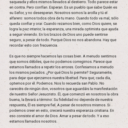
saqueada y ellos mismos llevados al destierro. Todo parece estar
en contra. Pero confían. Esperan. Es un pueblo que sabe Quién es
su Señor, y no desesperan. Nosotros somos la arcilla y tú el
alfarero: somos todos obra de tu mano. Cuando todo va mal, sólo
queda confiar y orar. Cuando rezamos bien, como Dios quiere, se
logra la paz interior, la esperanza, una mirada optimista que ayuda
a seguir viviendo. En los brazos de Dios uno puede sentirse
seguro, a pesar de todo. Porque Dios no nos abandona. Hay que
recordar esto con frecuencia.
Es que no siempre hacemos las cosas bien. A menudo sentimos
que somos débiles, que no podemos corregirnos. Parece que
estamos llamados a repetir los errores. Confesamos a menudo
los mismos pecados. ¿Por qué Dios lo permite? Seguramente,
para dejar que ejerzamos nuestra libertad. Para que, cada día,
optemos por él. Podemos. Nos lo recuerda san Pablo. No
carecéis de ningún don, vosotros que aguardáis la manifestación
de nuestro Señor Jesucristo. Él, que comenzó en nosotros la obra
buena, la llevará a término. Su fidelidad no depende de nuestra
respuesta, Él es siempre fiel. A pesar de nosotros mismos. Si
podemos creer en esto, crecerá nuestra esperanza cristiana. En
eso consiste el amor de Dios. Amar a pesar de todo. Y a eso
estamos llamados nosotros.