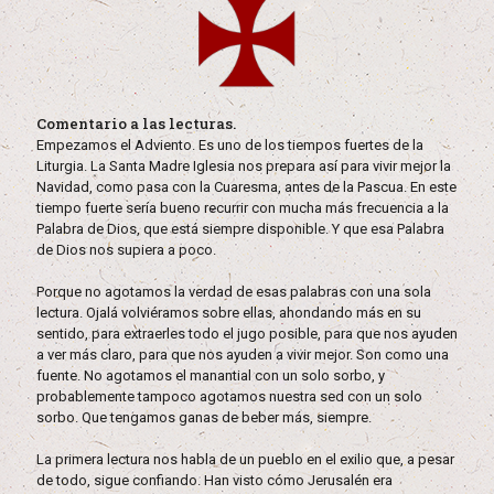
Comentario a las lecturas.
Empezamos el Adviento. Es uno de los tiempos fuertes de la
Liturgia. La Santa Madre Iglesia nos prepara así para vivir mejor la
Navidad, como pasa con la Cuaresma, antes de la Pascua. En este
tiempo fuerte sería bueno recurrir con mucha más frecuencia a la
Palabra de Dios, que está siempre disponible. Y que esa Palabra
de Dios nos supiera a poco.
Porque no agotamos la verdad de esas palabras con una sola
lectura. Ojalá volviéramos sobre ellas, ahondando más en su
sentido, para extraerles todo el jugo posible, para que nos ayuden
a ver más claro, para que nos ayuden a vivir mejor. Son como una
fuente. No agotamos el manantial con un solo sorbo, y
probablemente tampoco agotamos nuestra sed con un solo
sorbo. Que tengamos ganas de beber más, siempre.
La primera lectura nos habla de un pueblo en el exilio que, a pesar
de todo, sigue confiando. Han visto cómo Jerusalén era