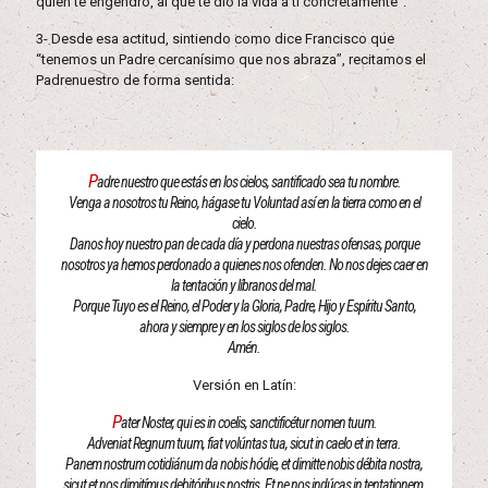
quien te engendró, al que te dio la vida a ti concretamente”.
3- Desde esa actitud, sintiendo como dice Francisco que
“tenemos un Padre cercanísimo que nos abraza”, recitamos el
Padrenuestro de forma sentida:
P
adre nuestro que estás en los cielos, santificado sea tu nombre.
Venga a nosotros tu Reino, hágase tu Voluntad así en la tierra como en el
cielo.
Danos hoy nuestro pan de cada día y perdona nuestras ofensas, porque
nosotros ya hemos perdonado a quienes nos ofenden. No nos dejes caer en
la tentación y líbranos del mal.
Porque Tuyo es el Reino, el Poder y la Gloria, Padre, Hijo y Espíritu Santo,
ahora y siempre y en los siglos de los siglos.
Amén.
Versión en Latín:
P
ater Noster, qui es in coelis, sanctificétur nomen tuum.
Adveniat Regnum tuum, fiat volúntas tua, sicut in caelo et in terra.
Panem nostrum cotidiánum da nobis hódie, et dimitte nobis débita nostra,
sicut et nos dimitímus debitóribus nostris. Et ne nos indúcas in tentationem,