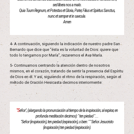
sed libera nos a malo.
Quia Tuum Regnum, et Potestas et Gloria, Pater, Filius et Spiritus Sanctus,
nunc et semper et in saecula.
Amen
4- A continuación, siguiendo la indicación de nuestro padre San
Bernardo que dice que “ésta es la voluntad de Dios: quiere que
todo lo tengamos por María”, rezaremos el Ave María.
5- Continuamos centrando la atención dentro de nosotros
mismos, en el corazón, tratando de sentir la presencia del Espíritu
de Dios en él. Y así, siguiendo el ritmo de la respiración, según el
método de Oración Hesicasta decimos interiormente:
"S
eñor", (alargando la pronunciación al tiempo de la inspiración; al expirar, en
profunda meditación decimos): " ten piedad "....
"Señor (inspiración), ten piedad (expiración), o bien: " " Señor Jesucristo
(inspiración) ten piedad (expiración).