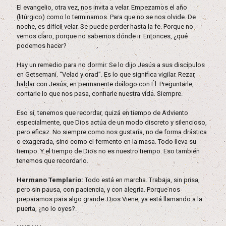
El evangelio, otra vez, nos invita a velar. Empezamos el año
(litúrgico) como lo terminamos. Para que no se nos olvide. De
noche, es difícil velar. Se puede perder hasta la fe. Porque no
vemos claro, porque no sabemos dónde ir. Entonces, ¿qué
podemos hacer?
Hay un remedio para no dormir. Se lo dijo Jesús a sus discípulos
en Getsemaní. “Velad y orad”. Es lo que significa vigilar. Rezar,
hablar con Jesús, en permanente diálogo con Él. Preguntarle,
contarle lo que nos pasa, confiarle nuestra vida. Siempre.
Eso sí, tenemos que recordar, quizá en tiempo de Adviento
especialmente, que Dios actúa de un modo discreto y silencioso,
pero eficaz. No siempre como nos gustaría, no de forma drástica
o exagerada, sino como el fermento en la masa. Todo lleva su
tiempo. Y el tiempo de Dios no es nuestro tiempo. Eso también
tenemos que recordarlo.
Hermano Templario:
Todo está en marcha. Trabaja, sin prisa,
pero sin pausa, con paciencia, y con alegría. Porque nos
preparamos para algo grande: Dios Viene, ya está llamando a la
puerta, ¿no lo oyes?.