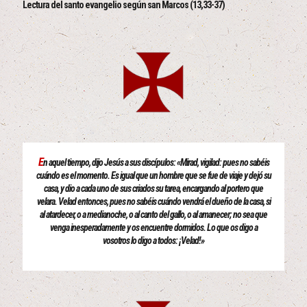
Lectura del santo evangelio según san Marcos (13,33-37)
E
n aquel tiempo, dijo Jesús a sus discípulos: «Mirad, vigilad: pues no sabéis
cuándo es el momento. Es igual que un hombre que se fue de viaje y dejó su
casa, y dio a cada uno de sus criados su tarea, encargando al portero que
velara. Velad entonces, pues no sabéis cuándo vendrá el dueño de la casa, si
al atardecer, o a medianoche, o al canto del gallo, o al amanecer; no sea que
venga inesperadamente y os encuentre dormidos. Lo que os digo a
vosotros lo digo a todos: ¡Velad!»