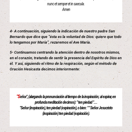
nunc et semper et in saecula.
Amen
4- A continuación, siguiendo la indicación de nuestro padre San
Bernardo que dice que “ésta es la voluntad de Dios: quiere que todo
lo tengamos por María”, rezaremos el Ave María.
5- Continuamos centrando la atención dentro de nosotros mismos,
en el corazón, tratando de sentir la presencia del Espíritu de Dios en
él. Y así, siguiendo el ritmo de la respiración, según el método de
Oración Hesicasta decimos interiormente:
"S
eñor", (alargando la pronunciación al tiempo de la inspiración; al expirar, en
profunda meditación decimos): " ten piedad "....
"Señor (inspiración), ten piedad (expiración), o bien: " " Señor Jesucristo
(inspiración) ten piedad (expiración).