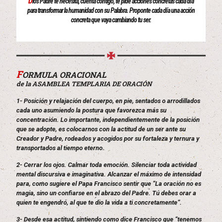
D
ios Padre te necesita, cuenta contigo, te pide acciones concretas cada día
para transformar la humanidad con su Palabra. Proponte cada día una acción
concreta que vaya cambiando tu ser.
F
ORMULA ORACIONAL
de la ASAMBLEA TEMPLARIA DE ORACIÓN
1- Posición y relajación del cuerpo, en pie, sentados o arrodillados
cada uno asumiendo la postura que favorezca más su
concentración. Lo importante, independientemente de la posición
que se adopte, es colocarnos con la actitud de un ser ante su
Creador y Padre, rodeados y acogidos por su fortaleza y ternura y
transportados al tiempo eterno.
2- Cerrar los ojos. Calmar toda emoción. Silenciar toda actividad
mental discursiva e imaginativa. Alcanzar el máximo de intensidad
para, como sugiere el Papa Francisco sentir que “La oración no es
magia, sino un confiarse en el abrazo del Padre. Tú debes orar a
quien te engendró, al que te dio la vida a ti concretamente”.
3- Desde esa actitud, sintiendo como dice Francisco que “tenemos