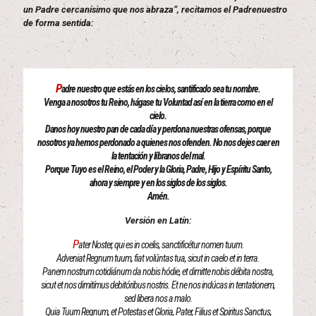
un Padre cercanísimo que nos abraza”, recitamos el Padrenuestro
de forma sentida:
P
adre nuestro que estás en los cielos, santificado sea tu nombre.
Venga a nosotros tu Reino, hágase tu Voluntad así en la tierra como en el
cielo.
Danos hoy nuestro pan de cada día y perdona nuestras ofensas, porque
nosotros ya hemos perdonado a quienes nos ofenden. No nos dejes caer en
la tentación y líbranos del mal.
Porque Tuyo es el Reino, el Poder y la Gloria, Padre, Hijo y Espíritu Santo,
ahora y siempre y en los siglos de los siglos.
Amén.
Versión en Latín:
P
ater Noster, qui es in coelis, sanctificétur nomen tuum.
Adveniat Regnum tuum, fiat volúntas tua, sicut in caelo et in terra.
Panem nostrum cotidiánum da nobis hódie, et dimitte nobis débita nostra,
sicut et nos dimitímus debitóribus nostris. Et ne nos indúcas in tentationem,
sed libera nos a malo.
Quia Tuum Regnum, et Potestas et Gloria, Pater, Filius et Spiritus Sanctus,