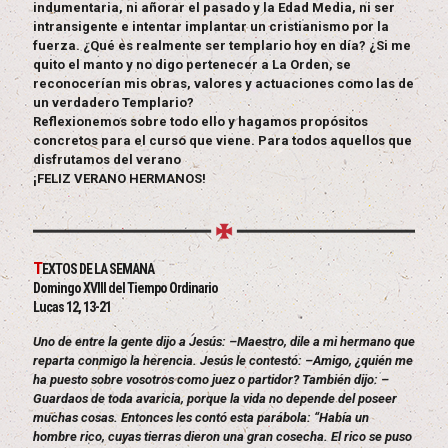
indumentaria, ni añorar el pasado y la Edad Media, ni ser
intransigente e intentar implantar un cristianismo por la
fuerza. ¿Qué es realmente ser templario hoy en día? ¿Si me
quito el manto y no digo pertenecer a La Orden, se
reconocerían mis obras, valores y actuaciones como las de
un verdadero Templario?
Reflexionemos sobre todo ello y hagamos propósitos
concretos para el curso que viene. Para todos aquellos que
disfrutamos del verano
¡FELIZ VERANO HERMANOS!
T
EXTOS DE LA SEMANA
Domingo XVIII del Tiempo Ordinario
Lucas 12, 13-21
Uno de entre la gente dijo a Jesús: –Maestro, dile a mi hermano que
reparta conmigo la herencia. Jesús le contestó: –Amigo, ¿quién me
ha puesto sobre vosotros como juez o partidor? También dijo: –
Guardaos de toda avaricia, porque la vida no depende del poseer
muchas cosas. Entonces les contó esta parábola: “Había un
hombre rico, cuyas tierras dieron una gran cosecha. El rico se puso