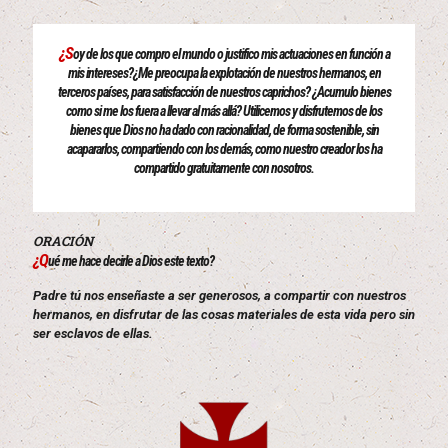
¿S
oy de los que compro el mundo o justifico mis actuaciones en función a
mis intereses?¿Me preocupa la explotación de nuestros hermanos, en
terceros países, para satisfacción de nuestros caprichos? ¿Acumulo bienes
como si me los fuera a llevar al más allá? Utilicemos y disfrutemos de los
bienes que Dios no ha dado con racionalidad, de forma sostenible, sin
acapararlos, compartiendo con los demás, como nuestro creador los ha
compartido gratuitamente con nosotros.
ORACIÓN
¿Q
ué me hace decirle a Dios este texto?
Padre tú nos enseñaste a ser generosos, a compartir con nuestros
hermanos, en disfrutar de las cosas materiales de esta vida pero sin
ser esclavos de ellas.