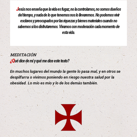
J
esús nos enseña que la vida es fugaz, no la controlamos, no somos dueños
del tiempo, y nada de lo que tenemos nos lo llevaremos. No podemos vivir
esclavos y preocupados por las riquezas y bienes materiales cuando no
sabemos si los disfrutaremos. Vivamos con moderación cada momento de
esta vida.
MEDITACIÓN
¿Q
ué dice de mí y qué me dice este texto?
En muchos lugares del mundo la gente lo pasa mal, y en otros se
despilfarra o vivimos poniendo en riesgo nuestra salud por la
obesidad. Lo mío es mío y lo de los demás también.