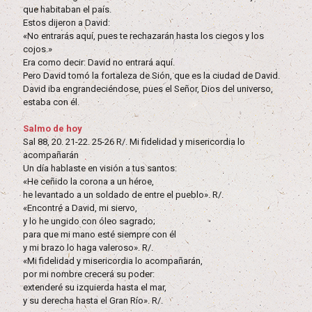
que habitaban el país.
Estos dijeron a David:
«No entrarás aquí, pues te rechazarán hasta los ciegos y los
cojos.»
Era como decir: David no entrará aquí.
Pero David tomó la fortaleza de Sión, que es la ciudad de David.
David iba engrandeciéndose, pues el Señor, Dios del universo,
estaba con él.
Salmo de hoy
Sal 88, 20. 21-22. 25-26 R/. Mi fidelidad y misericordia lo
acompañarán
Un día hablaste en visión a tus santos:
«He ceñido la corona a un héroe,
he levantado a un soldado de entre el pueblo». R/.
«Encontré a David, mi siervo,
y lo he ungido con óleo sagrado;
para que mi mano esté siempre con él
y mi brazo lo haga valeroso». R/.
«Mi fidelidad y misericordia lo acompañarán,
por mi nombre crecerá su poder:
extenderé su izquierda hasta el mar,
y su derecha hasta el Gran Río». R/.