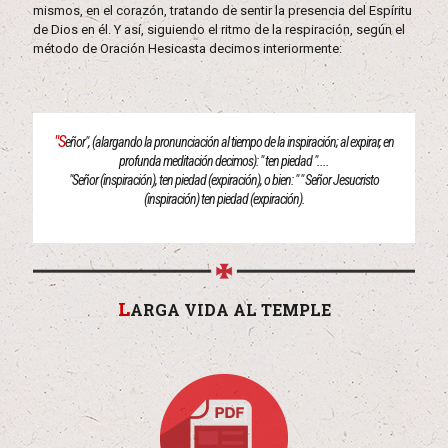
mismos, en el corazón, tratando de sentir la presencia del Espíritu
de Dios en él. Y así, siguiendo el ritmo de la respiración, según el
método de Oración Hesicasta decimos interiormente:
"S
eñor", (alargando la pronunciación al tiempo de la inspiración; al expirar, en
profunda meditación decimos): " ten piedad "....
"Señor (inspiración), ten piedad (expiración), o bien: " " Señor Jesucristo
(inspiración) ten piedad (expiración).
L
ARGA VIDA AL TEMPLE