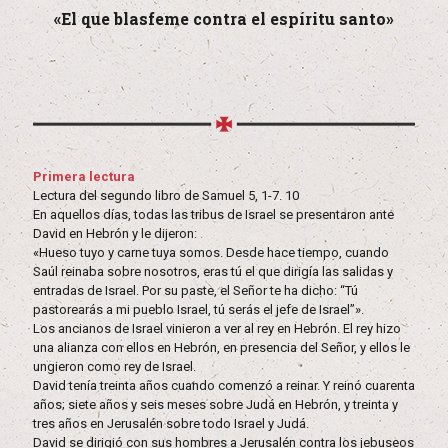
«El que blasfeme contra el espíritu santo»
Primera lectura
Lectura del segundo libro de Samuel 5, 1-7. 10
En aquellos días, todas las tribus de Israel se presentaron ante
David en Hebrón y le dijeron:
«Hueso tuyo y carne tuya somos. Desde hace tiempo, cuando
Saúl reinaba sobre nosotros, eras tú el que dirigía las salidas y
entradas de Israel. Por su paste, el Señor te ha dicho: “Tú
pastorearás a mi pueblo Israel, tú serás el jefe de Israel”».
Los ancianos de Israel vinieron a ver al rey en Hebrón. El rey hizo
una alianza con ellos en Hebrón, en presencia del Señor, y ellos le
ungieron como rey de Israel.
David tenía treinta años cuando comenzó a reinar. Y reinó cuarenta
años; siete años y seis meses sobre Judá en Hebrón, y treinta y
tres años en Jerusalén sobre todo Israel y Judá.
David se dirigió con sus hombres a Jerusalén contra los jebuseos