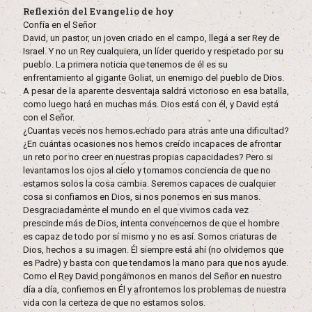
Reflexión del Evangelio de hoy
Confía en el Señor
David, un pastor, un joven criado en el campo, llega a ser Rey de
Israel. Y no un Rey cualquiera, un líder querido y respetado por su
pueblo. La primera noticia que tenemos de él es su
enfrentamiento al gigante Goliat, un enemigo del pueblo de Dios.
A pesar de la aparente desventaja saldrá victorioso en esa batalla,
como luego hará en muchas más. Dios está con él, y David está
con el Señor.
¿Cuantas veces nos hemos echado para atrás ante una dificultad?
¿En cuántas ocasiones nos hemos creído incapaces de afrontar
un reto por no creer en nuestras propias capacidades? Pero si
levantamos los ojos al cielo y tomamos conciencia de que no
estamos solos la cosa cambia. Seremos capaces de cualquier
cosa si confiamos en Dios, si nos ponemos en sus manos.
Desgraciadamente el mundo en el que vivimos cada vez
prescinde más de Dios, intenta convencernos de que el hombre
es capaz de todo por sí mismo y no es así. Somos criaturas de
Dios, hechos a su imagen. Él siempre está ahí (no olvidemos que
es Padre) y basta con que tendamos la mano para que nos ayude.
Como el Rey David pongámonos en manos del Señor en nuestro
día a día, confiemos en Él y afrontemos los problemas de nuestra
vida con la certeza de que no estamos solos.