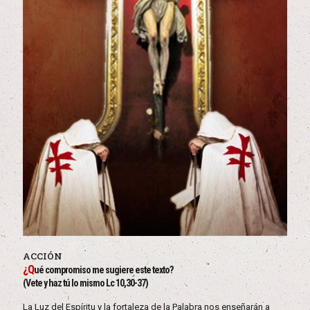
ACCIÓN
¿Q
ué compromiso me sugiere este texto?
(Vete y haz tú lo mismo Lc 10,30-37)
La Luz del Espíritu y la fortaleza de la Palabra nos enseñarán a