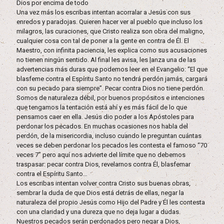
Dios por encima de todo
Una vez más los escribas intentan acorralar a Jesús con sus
enredos y paradojas. Quieren hacer ver al pueblo que incluso los
milagros, las curaciones, que Cristo realiza son obra del maligno,
cualquier cosa con tal de poner a la gente en contra de Él. El
Maestro, con infinita paciencia, les explica como sus acusaciones
no tienen ningún sentido. Al final les avisa, les lanza una de las
advertencias más duras que podemos leer en el Evangelio: “El que
blasfeme contra el Espíritu Santo no tendrá perdón jamás, cargará
con su pecado para siempre”. Pecar contra Dios no tiene perdón.
Somos de naturaleza débil, por buenos propósitos e intenciones
que tengamos la tentación está ahí y es más fácil de lo que
pensamos caer en ella. Jesús dio poder a los Apóstoles para
perdonar los pecados. En muchas ocasiones nos habla del
perdón, de la misericordia, incluso cuando le preguntan cuántas
veces se deben perdonar los pecados les contesta el famoso “70
veces 7” pero aquí nos advierte del límite que no debemos
traspasar: pecar contra Dios, revelarnos contra Él, blasfemar
contra el Espíritu Santo…
Los escribas intentan volver contra Cristo sus buenas obras,
sembrar la duda de que Dios está detrás de ellas, negar la
naturaleza del propio Jesús como Hijo del Padre y Él les contesta
con una claridad y una dureza que no deja lugar a dudas.
Nuestros pecados serán perdonados pero negar a Dios,