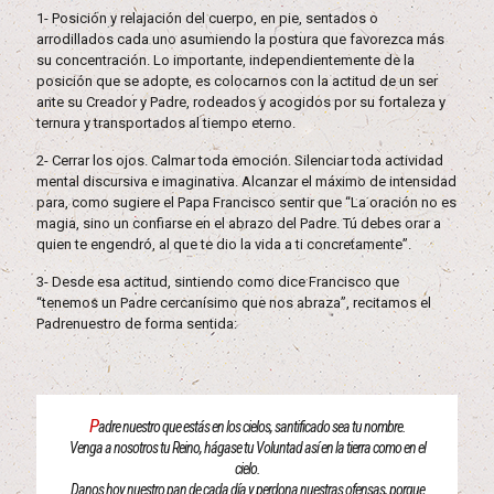
1- Posición y relajación del cuerpo, en pie, sentados o
arrodillados cada uno asumiendo la postura que favorezca más
su concentración. Lo importante, independientemente de la
posición que se adopte, es colocarnos con la actitud de un ser
ante su Creador y Padre, rodeados y acogidos por su fortaleza y
ternura y transportados al tiempo eterno.
2- Cerrar los ojos. Calmar toda emoción. Silenciar toda actividad
mental discursiva e imaginativa. Alcanzar el máximo de intensidad
para, como sugiere el Papa Francisco sentir que “La oración no es
magia, sino un confiarse en el abrazo del Padre. Tú debes orar a
quien te engendró, al que te dio la vida a ti concretamente”.
3- Desde esa actitud, sintiendo como dice Francisco que
“tenemos un Padre cercanísimo que nos abraza”, recitamos el
Padrenuestro de forma sentida:
P
adre nuestro que estás en los cielos, santificado sea tu nombre.
Venga a nosotros tu Reino, hágase tu Voluntad así en la tierra como en el
cielo.
Danos hoy nuestro pan de cada día y perdona nuestras ofensas, porque