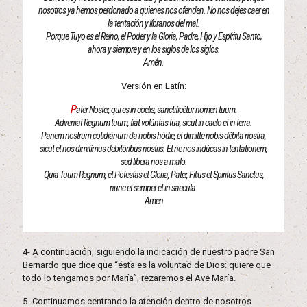
nosotros ya hemos perdonado a quienes nos ofenden. No nos dejes caer en
la tentación y líbranos del mal.
Porque Tuyo es el Reino, el Poder y la Gloria, Padre, Hijo y Espíritu Santo,
ahora y siempre y en los siglos de los siglos.
Amén.
Versión en Latín:
P
ater Noster, qui es in coelis, sanctificétur nomen tuum.
Adveniat Regnum tuum, fiat volúntas tua, sicut in caelo et in terra.
Panem nostrum cotidiánum da nobis hódie, et dimitte nobis débita nostra,
sicut et nos dimitímus debitóribus nostris. Et ne nos indúcas in tentationem,
sed libera nos a malo.
Quia Tuum Regnum, et Potestas et Gloria, Pater, Filius et Spiritus Sanctus,
nunc et semper et in saecula.
Amen
4- A continuación, siguiendo la indicación de nuestro padre San
Bernardo que dice que “ésta es la voluntad de Dios: quiere que
todo lo tengamos por María”, rezaremos el Ave María.
5- Continuamos centrando la atención dentro de nosotros