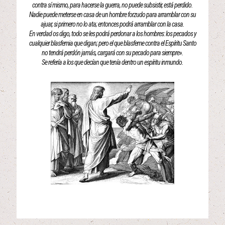
contra sí mismo, para hacerse la guerra, no puede subsistir, está perdido.
Nadie puede meterse en casa de un hombre forzudo para arramblar con su
ajuar, si primero no lo ata; entonces podrá arramblar con la casa.
En verdad os digo, todo se les podrá perdonar a los hombres: los pecados y
cualquier blasfemia que digan; pero el que blasfeme contra el Espíritu Santo
no tendrá perdón jamás, cargará con su pecado para siempre».
Se refería a los que decían que tenía dentro un espíritu inmundo.