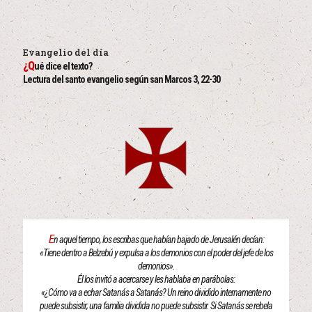
Evangelio del día
¿Q
ué dice el texto?
Lectura del santo evangelio según san Marcos 3, 22-30
E
n aquel tiempo, los escribas que habían bajado de Jerusalén decían:
«Tiene dentro a Belzebú y expulsa a los demonios con el poder del jefe de los
demonios».
Él los invitó a acercarse y les hablaba en parábolas:
«¿Cómo va a echar Satanás a Satanás? Un reino dividido internamente no
puede subsistir; una familia dividida no puede subsistir. Si Satanás se rebela