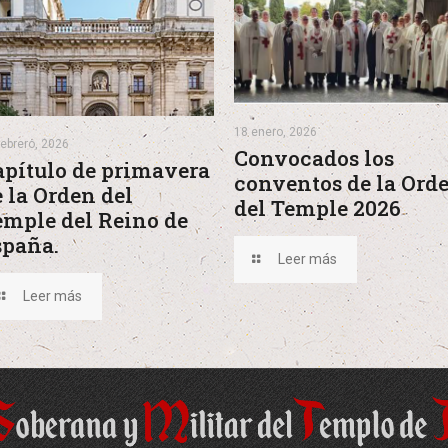
18 enero, 2026
febrero, 2026
Convocados los
apítulo de primavera
conventos de la Ord
 la Orden del
del Temple 2026
emple del Reino de
spaña.
Leer más
Leer más