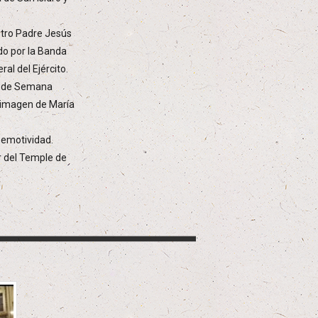
stro Padre Jesús
do por la Banda
al del Ejército.
ón de Semana
a imagen de María
 emotividad.
r del Temple de