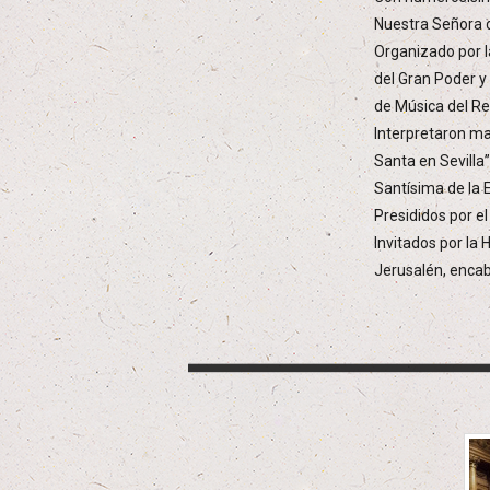
Nuestra Señora d
Organizado por l
del Gran Poder y
de Música del Reg
Interpretaron ma
Santa en Sevilla
Santísima de la 
Presididos por e
Invitados por la
Jerusalén, enca