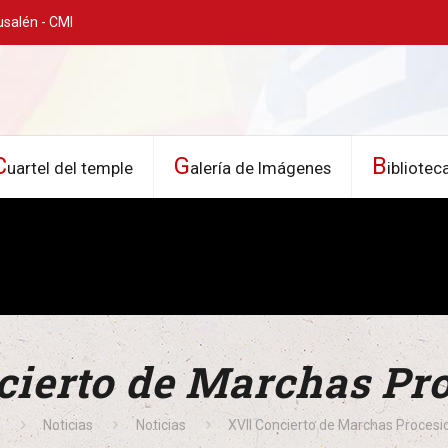
usalén - CMI
C
G
B
uartel del temple
alería de Imágenes
ibliotec
cierto de Marchas Pr
e
Noticias
Noticias
XVII Concierto de Marchas Procesi