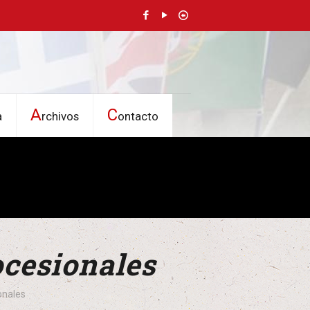
A
C
a
rchivos
ontacto
ocesionales
onales