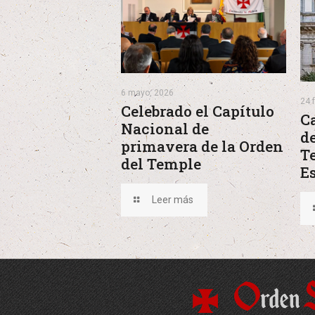
6 mayo, 2026
24 
Celebrado el Capítulo
C
Nacional de
de
primavera de la Orden
T
del Temple
E
Leer más