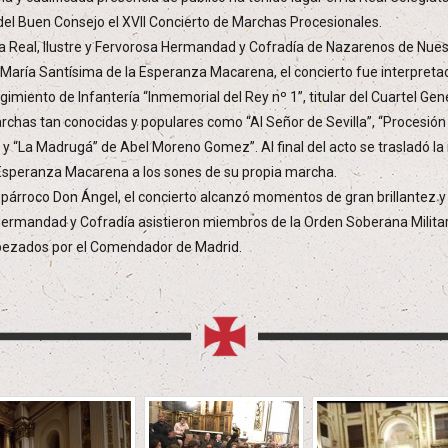
el Buen Consejo el XVII Concierto de Marchas Procesionales.
a Real, Ilustre y Fervorosa Hermandad y Cofradía de Nazarenos de Nue
 María Santísima de la Esperanza Macarena, el concierto fue interpreta
imiento de Infantería “Inmemorial del Rey nº 1”, titular del Cuartel Gener
rchas tan conocidas y populares como “Al Señor de Sevilla”, “Procesi
” y “La Madrugá” de Abel Moreno Gomez”. Al final del acto se trasladó l
Esperanza Macarena a los sones de su propia marcha.
l párroco Don Ángel, el concierto alcanzó momentos de gran brillantez y
 Hermandad y Cofradía asistieron miembros de la Orden Soberana Milita
bezados por el Comendador de Madrid.