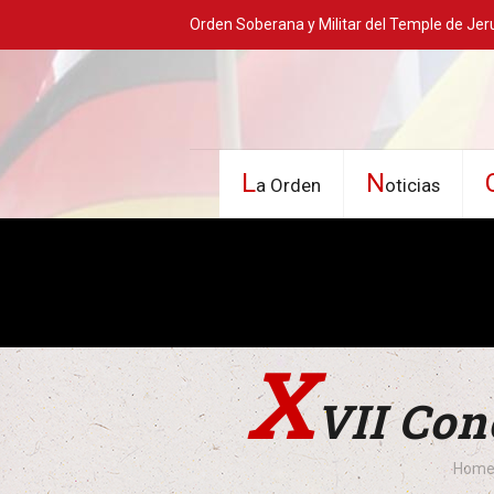
Orden Soberana y Militar del Temple de Jer
L
N
a Orden
oticias
X
VII Con
Hom