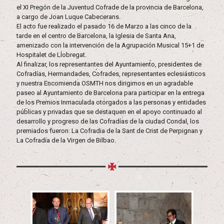
el XI Pregón de la Juventud Cofrade de la provincia de Barcelona,
a cargo de Joan Luque Cabecerans.
El acto fue realizado el pasado 16 de Marzo a las cinco de la
tarde en el centro de Barcelona, la Iglesia de Santa Ana,
amenizado con la intervención de la Agrupación Musical 15+1 de
Hospitalet de Llobregat.
Al finalizar, los representantes del Ayuntamiento, presidentes de
Cofradías, Hermandades, Cofrades, representantes eclesiásticos
y nuestra Encomienda OSMTH nos dirigimos en un agradable
paseo al Ayuntamiento de Barcelona para participar en la entrega
de los Premios Inmaculada otorgados a las personas y entidades
públicas y privadas que se destaquen en el apoyo continuado al
desarrollo y progreso de las Cofradías de la ciudad Condal, los
premiados fueron: La Cofradia de la Sant de Crist de Perpignan y
La Cofradía de la Virgen de Bilbao.