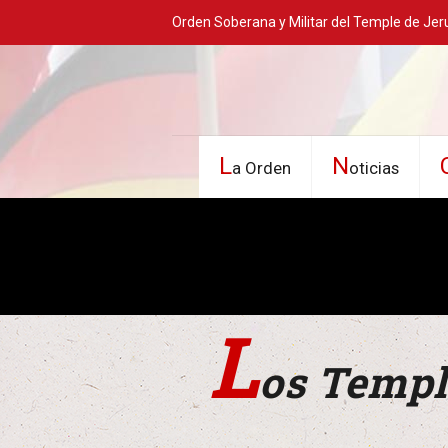
Orden Soberana y Militar del Temple de Jer
L
N
a Orden
oticias
L
os Templ