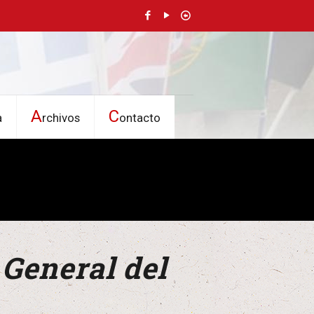
A
C
a
rchivos
ontacto
 General del