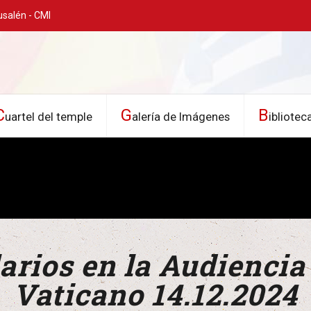
usalén - CMI
C
G
B
uartel del temple
alería de Imágenes
ibliotec
arios en la Audiencia
Vaticano 14.12.2024