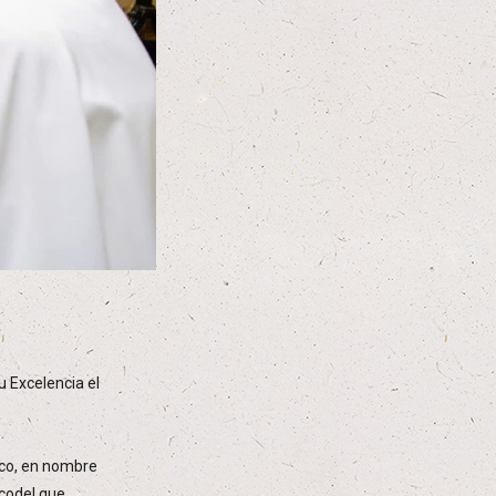
u Excelencia el
sco, en nombre
codel que