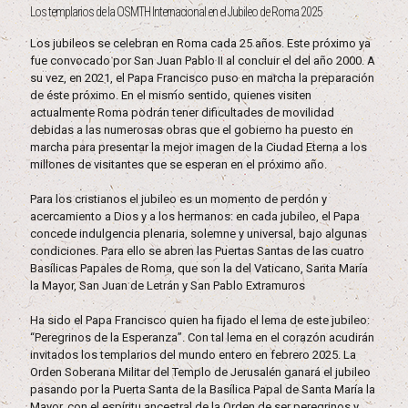
Los templarios de la OSMTH Internacional en el Jubileo de Roma 2025
Los jubileos se celebran en Roma cada 25 años. Este próximo ya
fue convocado por San Juan Pablo II al concluir el del año 2000. A
su vez, en 2021, el Papa Francisco puso en marcha la preparación
de éste próximo. En el mismo sentido, quienes visiten
actualmente Roma podrán tener dificultades de movilidad
debidas a las numerosas obras que el gobierno ha puesto en
marcha para presentar la mejor imagen de la Ciudad Eterna a los
millones de visitantes que se esperan en el próximo año.
Para los cristianos el jubileo es un momento de perdón y
acercamiento a Dios y a los hermanos: en cada jubileo, el Papa
concede indulgencia plenaria, solemne y universal, bajo algunas
condiciones. Para ello se abren las Puertas Santas de las cuatro
Basílicas Papales de Roma, que son la del Vaticano, Santa María
la Mayor, San Juan de Letrán y San Pablo Extramuros
Ha sido el Papa Francisco quien ha fijado el lema de este jubileo:
“Peregrinos de la Esperanza”. Con tal lema en el corazón acudirán
invitados los templarios del mundo entero en febrero 2025. La
Orden Soberana Militar del Templo de Jerusalén ganará el jubileo
pasando por la Puerta Santa de la Basílica Papal de Santa María la
Mayor, con el espíritu ancestral de la Orden de ser peregrinos y