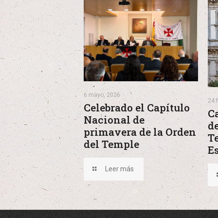
6 mayo, 2026
24 
Celebrado el Capítulo
C
Nacional de
de
primavera de la Orden
T
del Temple
E
Leer más