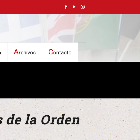
A
C
a
rchivos
ontacto
 de la Orden