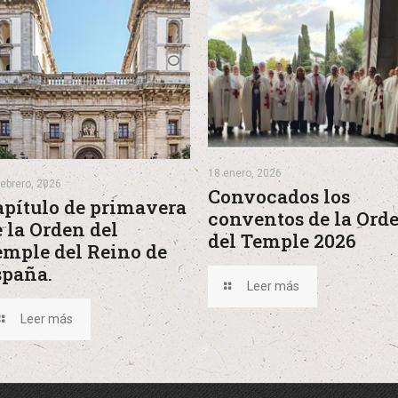
18 enero, 2026
febrero, 2026
Convocados los
apítulo de primavera
conventos de la Ord
 la Orden del
del Temple 2026
emple del Reino de
spaña.
Leer más
Leer más