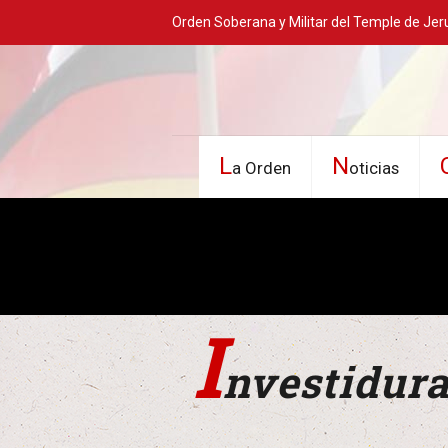
Orden Soberana y Militar del Temple de Jer
L
N
a Orden
oticias
I
nvestidura