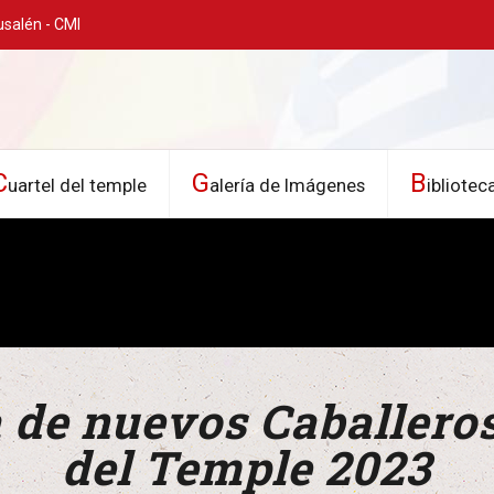
usalén - CMI
C
G
B
uartel del temple
alería de Imágenes
ibliotec
 de nuevos Caballeros
del Temple 2023