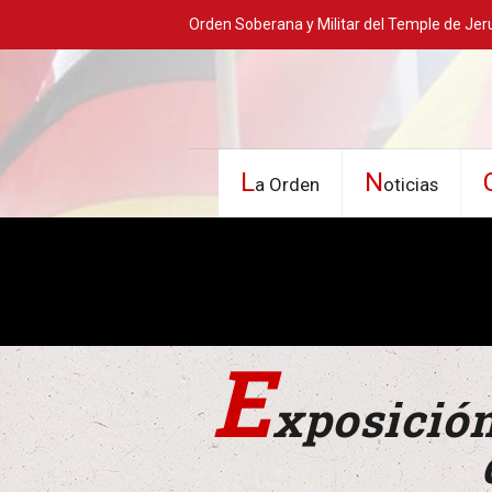
Orden Soberana y Militar del Temple de Jer
L
N
a Orden
oticias
E
xposición