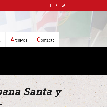
A
C
a
rchivos
ontacto
bana Santa y
.