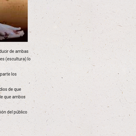
educir de ambas
s (escultura) lo
parte los
edios de que
ble que ambos
ión del público