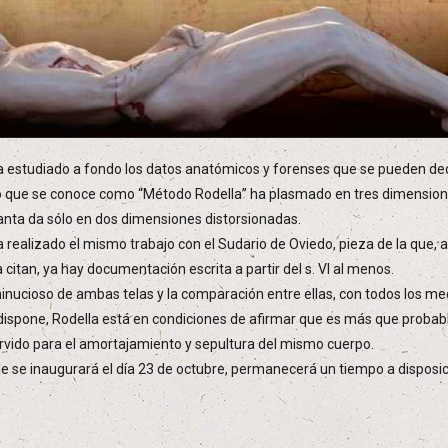
a estudiado a fondo los datos anatómicos y forenses que se pueden d
 lo que se conoce como “Método Rodella” ha plasmado en tres dimensione
nta da sólo en dos dimensiones distorsionadas.
a realizado el mismo trabajo con el Sudario de Oviedo, pieza de la que, a
 citan, ya hay documentación escrita a partir del s. VI al menos.
minucioso de ambas telas y la comparación entre ellas, con todos los m
dispone, Rodella está en condiciones de afirmar que es más que proba
rvido para el amortajamiento y sepultura del mismo cuerpo.
ue se inaugurará el día 23 de octubre, permanecerá un tiempo a disposic