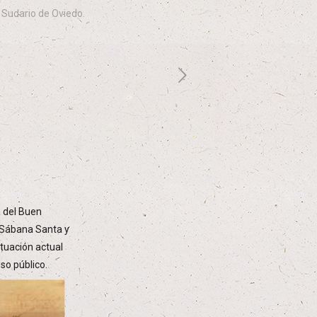
 Sudario de Oviedo.
a del Buen
a Sábana Santa y
ituación actual
so público.