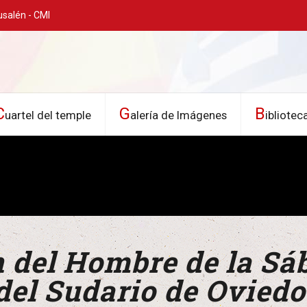
usalén - CMI
C
G
B
uartel del temple
alería de Imágenes
ibliotec
 del Hombre de la Sá
del Sudario de Oviedo