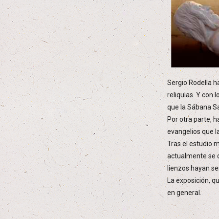
Sergio Rodella h
reliquias. Y con
que la Sábana Sa
Por otra parte, h
evangelios que la
Tras el estudio 
actualmente se 
lienzos hayan se
La exposición, q
en general.