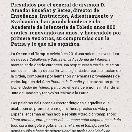
Presididos por el general de división D.
Amador Enseñat y Berea, director de
Enseñanza, Instrucción, Adiestramiento y
Evaluación, han jurado bandera en la
Academia de Infantería de Toledo unos 800
civiles, renovando así unos, y haciéndolo por
primera vez otros, su compromiso con la
Patria y lo que ella significa.
La
Orden del Temple
celebró en 2016 una solemne investidura
de nuevos
Caballeros y Damas en la Academia de Infantería
,
manteniendo desde entonces una respetuosa y cordial relación
con sus mandos y dirección. Una significativa representación de
la Orden, compuesta por hermanos y hermanas provenientes de
varios lugares del
Gran Priorato de España
y encabezados por el
Comendador de Toledo
, participó en esta ceremonia militar de la
Jura de Bandera y renovó su lealtad a la Patria.
Las palabras del Coronel Director dirigidas a aquellos que
acababan de prometer entregar si fuera preciso su vida por
España, encarnan el más noble espíritu y tradición templarios:
“Para ustedes, entregar sus vidas supone estar dispuestos a darlo
todo día a día, gota a gota, en la familia, en el trabajo, con los
demás y ello a base de generosidad, de profesionalidad y de