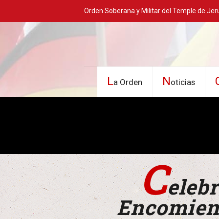
Orden Soberana y Militar del Temple de Jer
L
N
a Orden
oticias
C
elebr
Encomiend