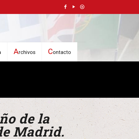
A
C
a
rchivos
ontacto
ño de la
de Madrid.