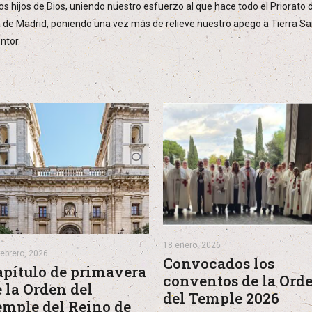
los hijos de Dios, uniendo nuestro esfuerzo al que hace todo el Priorato
a de Madrid, poniendo una vez más de relieve nuestro apego a Tierra S
ntor.
18 enero, 2026
febrero, 2026
Convocados los
apítulo de primavera
conventos de la Ord
 la Orden del
del Temple 2026
emple del Reino de