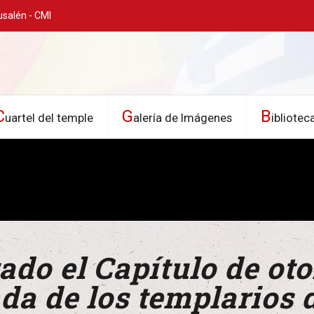
usalén - CMI
C
G
B
uartel del temple
alería de Imágenes
ibliotec
ado el Capítulo de oto
a de los templarios 