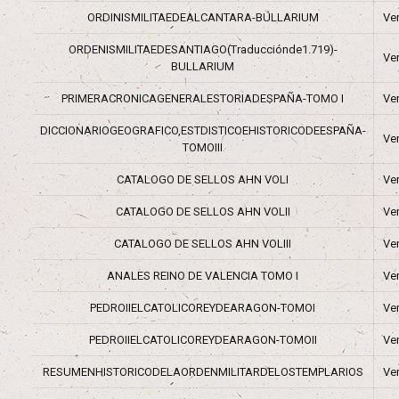
ORDINISMILITAEDEALCANTARA-BULLARIUM
Ve
ORDENISMILITAEDESANTIAGO(Traducciónde1.719)-
Ve
BULLARIUM
PRIMERACRONICAGENERALESTORIADESPAÑA-TOMO I
Ve
DICCIONARIOGEOGRAFICO,ESTDISTICOEHISTORICODEESPAÑA-
Ve
TOMOIII
CATALOGO DE SELLOS AHN VOLI
Ve
CATALOGO DE SELLOS AHN VOLII
Ve
CATALOGO DE SELLOS AHN VOLIII
Ve
ANALES REINO DE VALENCIA TOMO I
Ve
PEDROIIELCATOLICOREYDEARAGON-TOMOI
Ve
PEDROIIELCATOLICOREYDEARAGON-TOMOII
Ve
RESUMENHISTORICODELAORDENMILITARDELOSTEMPLARIOS
Ve