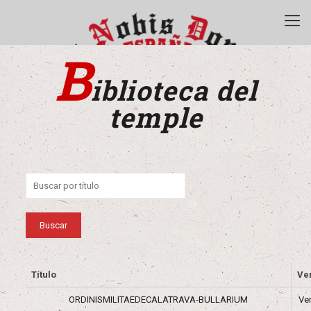
B
iblioteca del
temple
Título
Ve
ORDINISMILITAEDECALATRAVA-BULLARIUM
Ve